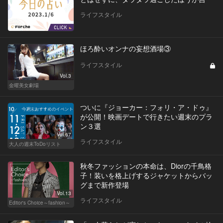
ライフスタイル
ほろ酔いオンナの妄想酒場③
ライフスタイル
Vol.3
金曜美女劇場
ついに『ジョーカー：フォリ・ア・ドゥ』
が公開！映画デートで行きたい週末のプラ
ン３選
Vol.67
ライフスタイル
大人の週末ToDoリスト
秋冬ファッションの本命は、Diorの千鳥格
子！装いを格上げするジャケットからバッ
グまで新作登場
Vol.13
ライフスタイル
Editor's Choice～fashion～