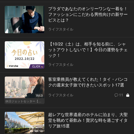
プラダであなたのオンリーワンな一着を！
ファッションにこだわる男性向けの新サー
ビスとは？
ライフスタイル
【10/22（土）は、相手を知る前に、シャ
ットアウトしないで！】今日の運勢をチェ
ック！
ライフスタイル
客室乗務員が教えてくれた！タイ・バンコ
クの週末女子旅で行きたいスポット17選
ライフスタイル
11
Vol.3
休日ジェットセッター【厳選スポット編】
超レアな世界遺産のホテルに泊まり、大聖
堂を眺めて昼飲み！贅沢な時を過ごすイタ
リア旅15選
Vol.10