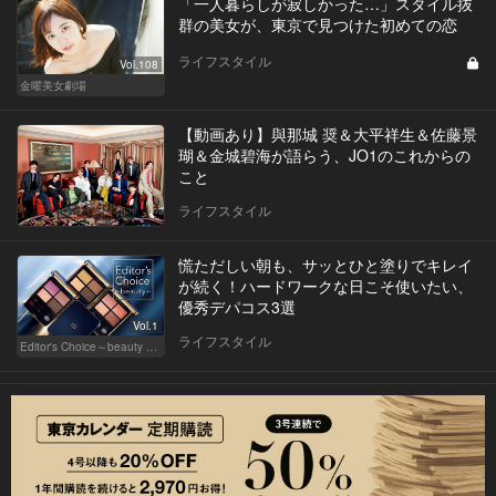
「一人暮らしが寂しかった…」スタイル抜
群の美女が、東京で見つけた初めての恋
ライフスタイル
Vol.108
金曜美女劇場
【動画あり】與那城 奨＆大平祥生＆佐藤景
瑚＆金城碧海が語らう、JO1のこれからの
こと
ライフスタイル
慌ただしい朝も、サッとひと塗りでキレイ
が続く！ハードワークな日こそ使いたい、
優秀デパコス3選
Vol.1
ライフスタイル
Editor's Choice～beauty & wellness～