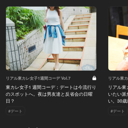
リアル東カレ女子1週間コーデ Vol.7
リアル東カレ
東カレ女子1 週間コーデ：デートは今流行り
リアル東
のスポットへ。夜は男友達と反省会の日曜
いたい派
日？
い。30
#デート
#デート