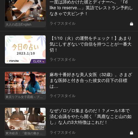
一度は諦めかけた彼とディナーへ。「I’d
like to reserve…」英語でレストラン予約し
なきゃで大ピンチ！
Vol.5
ライフスタイル
大人の恋活English
【1/10（火）の運勢をチェック！】あまり
気にしすぎないで自信を持つことが一番大
切！
ライフスタイル
麻布十番好きな美人女医（32歳）。さまざ
まな医師と付き合った彼女の目下の目標
は…
Vol.2
ライフスタイル
東京リアル女子図鑑～プロローグ編～
なぜゾロゾロ集まるのだ！？メール1本で
済む会議をやたら開く「馬鹿なこと山の如
し」な人の3大特徴はこれだ！
Vol.24
ライフスタイル
東洋経済：『最強の働き方』『一流の育て方』