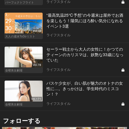
ライフスタイル
パーフェクトフライト
“最高気温25℃予想”の今週末は屋外でお酒
を楽しもう！陽気にほろ酔い気分になれる
イベント3選
Vol.39
ライフスタイル
大人の週末ToDoリスト
セーラー戦士から大人の女性に！かつての
ティーンのカリスマは、妖艶な33歳になっ
ていた
Vol.78
ライフスタイル
金曜美女劇場
バスケ少女が、白い肌が魅力のオトナの女
性に…。きっかけは、学生時代のミスコ
ン！？
Vol.171
ライフスタイル
金曜美女劇場
フォローする