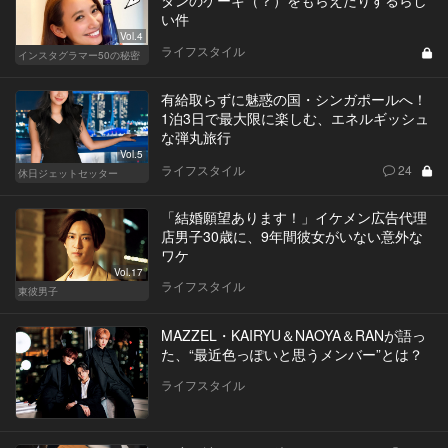
い件
Vol.4
ライフスタイル
インスタグラマー50の秘密
有給取らずに魅惑の国・シンガポールへ！
1泊3日で最大限に楽しむ、エネルギッシュ
な弾丸旅行
Vol.5
ライフスタイル
24
休日ジェットセッター
「結婚願望あります！」イケメン広告代理
店男子30歳に、9年間彼女がいない意外な
ワケ
Vol.17
ライフスタイル
東彼男子
MAZZEL・KAIRYU＆NAOYA＆RANが語っ
た、“最近色っぽいと思うメンバー”とは？
ライフスタイル