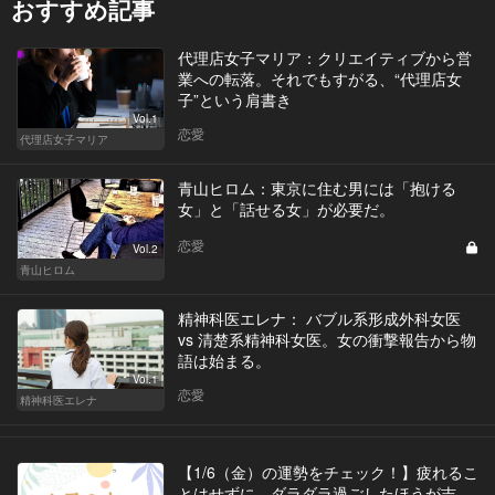
おすすめ記事
代理店女子マリア：クリエイティブから営
業への転落。それでもすがる、“代理店女
子”という肩書き
Vol.1
恋愛
代理店女子マリア
青山ヒロム：東京に住む男には「抱ける
女」と「話せる女」が必要だ。
恋愛
Vol.2
青山ヒロム
精神科医エレナ： バブル系形成外科女医
vs 清楚系精神科女医。女の衝撃報告から物
語は始まる。
Vol.1
恋愛
精神科医エレナ
【1/6（金）の運勢をチェック！】疲れるこ
とはせずに、ダラダラ過ごしたほうが吉