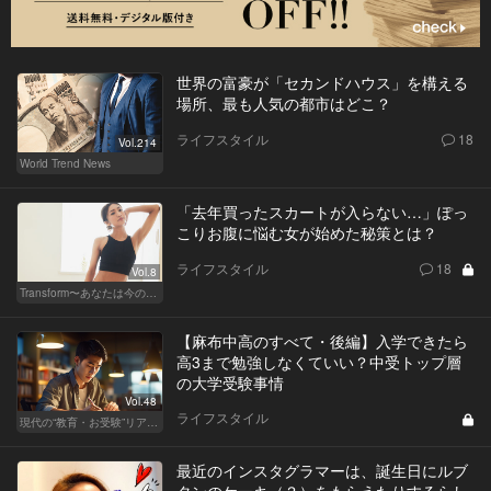
世界の富豪が「セカンドハウス」を構える
場所、最も人気の都市はどこ？
ライフスタイル
18
Vol.214
World Trend News
「去年買ったスカートが入らない…」ぽっ
こりお腹に悩む女が始めた秘策とは？
ライフスタイル
18
Vol.8
Transform〜あなたは今の自分に満足してますか？〜
【麻布中高のすべて・後編】入学できたら
高3まで勉強しなくていい？中受トップ層
の大学受験事情
Vol.48
ライフスタイル
現代の“教育・お受験”リアルドキュメント
最近のインスタグラマーは、誕生日にルブ
タンのケーキ（？）をもらえたりするらし