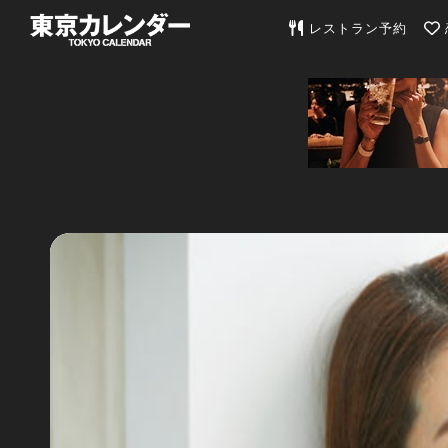
東京カレンダー | 最
レストラン予約