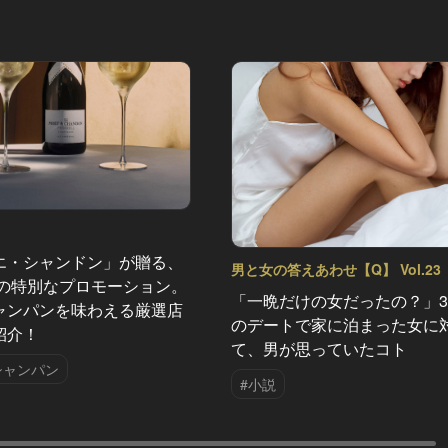
エ・シャンドン」が贈る、
男と女の答えあわせ【Q】 Vol.23
夏の特別なプロモーション。
「一晩だけの女だったの？」
ャンパンを味わえる厳選店
のデートで家に泊まった女に
紹介！
て、男が思っていたコト
シャンパン
#小説