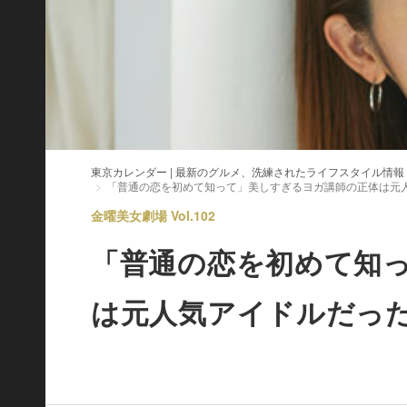
東京カレンダー | 最新のグルメ、洗練されたライフスタイル情報
「普通の恋を初めて知って」美しすぎるヨガ講師の正体は元
金曜美女劇場 Vol.102
「普通の恋を初めて知
は元人気アイドルだっ