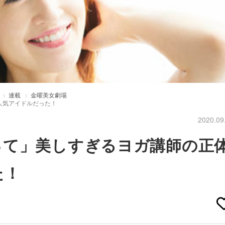
連載
金曜美女劇場
人気アイドルだった！
2020.09
って」美しすぎるヨガ講師の正
た！