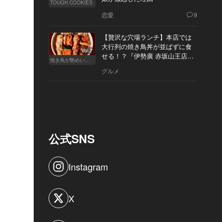
TOUGH COOKIES
恋愛
9
【贅沢な穴場ランチ】本店では
大行列の焼き鳥丼が並ばずに食
Vol.7
せる！？『伊勢廣 赤坂山王店』
焼き鳥が艶めいてきた
へ
グルメ
公式SNS
Instagram
X