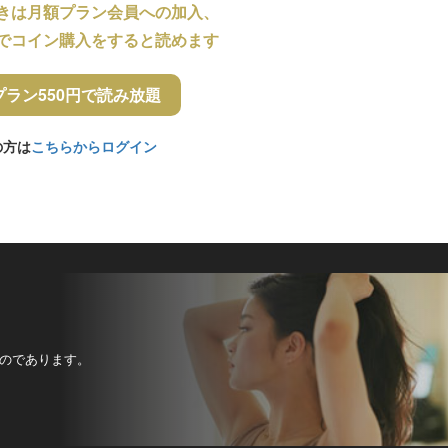
きは月額プラン会員への加入、
でコイン購入をすると読めます
プラン550円で読み放題
の方は
こちらからログイン
のであります。