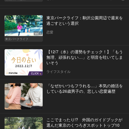
東京パークライフ：駒沢公園周辺で週末を
過ごすという選択
恋愛
Vol.1
東京パークライフ
【12/7（水）の運勢をチェック！】「もう
無理、頑張れない…」と弱音を吐いてしま
いそう
ライフスタイル
「なぜかいつもフラれる…」本気の婚活を
している26歳男子の、悲しい恋愛遍歴
ここでまったり!? 外国のガイドブックが
選んだ東京のくつろぎスポットトップ10