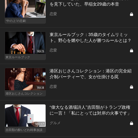
を見下していた、早稲女29歳の本音
恋愛
Vol.8
“中の上”の悲劇
東京ルールブック：35歳のタイムリミッ
ト。野心を燃やした人が勝つルールとは？
恋愛
Vol.5
東京ルールブック
港区おじさんコレクション：港区の完全紹
介制パーティーで、女が仕掛ける罠
恋愛
Vol.8
港区おじさんコレクション
“偉大なる酒場詩人”吉田類がトランプ政権
に一言！「私にとっては対岸の火事です」
グルメ
Vol.17
吉田類の酔いどれ時事放談