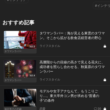
#インテ
おすすめ記事
タワマンラバー：海が見える東雲のタワマ
ン。そこから拡がる飲食店経営者の野心
ライフスタイル
Vol.5
タワマンラバー
高層階からの目線の高さで見える花火に、
成功者を照らし合わせる、秋葉原のタワマ
ンラバー
Vol.4
ライフスタイル
タワマンラバー
モデルや女子アナなんて、もうこりご
り…。東大卒外コン男が求める“普通の
子”の条件
Vol.3
恋愛
30
港区男子の悲劇