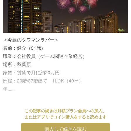
＜今週のタワマンラバー＞
名前：健介（31歳）
職業：会社役員（ゲーム関連企業経営）
場所：秋葉原
家賃：賃貸で月に約20万円
部屋：20階/37階建て 1LDK（40㎡）
年......
この記事の続きは月額プラン会員への加入、
またはアプリでコイン購入をすると読めます
購入して続きを読む