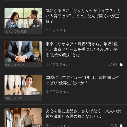
気になる彼に「どんな女性がタイプ？」と
いう質問はNG。では、なんて聞くのが正
解？
Vol.26
ライフスタイル
オトナの5分読書
東京ミリオネア：月収5万から、年収2億
へ。東京ドリームを手にした40代男が語
る“お金の魔力”とは
Vol.1
ライフスタイル
90
東京ミリオネア
23歳にしてデビュー11年目。武井 咲はや
っぱり“優等生”なのか？
ライフスタイル
Vol.21
表紙カレンダー
女心を掴む上品さ。さりげなく、大人の余
裕を滲ませる男の着こなしとは
ライフスタイル
5
Vol.22