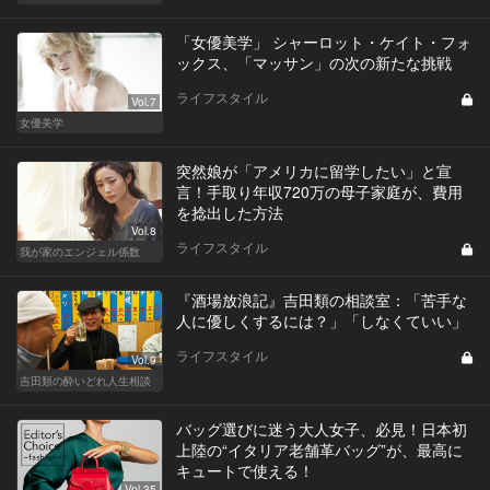
「女優美学」 シャーロット・ケイト・フォ
ックス、「マッサン」の次の新たな挑戦
ライフスタイル
Vol.7
女優美学
突然娘が「アメリカに留学したい」と宣
言！手取り年収720万の母子家庭が、費用
を捻出した方法
Vol.8
ライフスタイル
我が家のエンジェル係数
『酒場放浪記』吉田類の相談室：「苦手な
人に優しくするには？」「しなくていい」
ライフスタイル
Vol.9
吉田類の酔いどれ人生相談
バッグ選びに迷う大人女子、必見！日本初
上陸の“イタリア老舗革バッグ”が、最高に
キュートで使える！
Vol.35