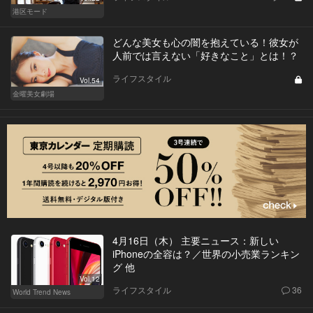
港区モード
どんな美女も心の闇を抱えている！彼女が
人前では言えない「好きなこと」とは！？
ライフスタイル
Vol.54
金曜美女劇場
4月16日（木） 主要ニュース：新しい
iPhoneの全容は？／世界の小売業ランキン
グ 他
Vol.12
ライフスタイル
36
World Trend News