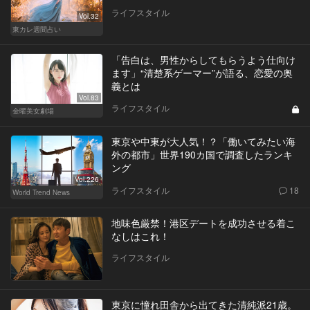
ライフスタイル
Vol.32
東カレ週間占い
「告白は、男性からしてもらうよう仕向け
ます」“清楚系ゲーマー”が語る、恋愛の奥
義とは
Vol.83
ライフスタイル
金曜美女劇場
東京や中東が大人気！？「働いてみたい海
外の都市」世界190カ国で調査したランキ
ング
Vol.226
ライフスタイル
18
World Trend News
地味色厳禁！港区デートを成功させる着こ
なしはこれ！
ライフスタイル
東京に憧れ田舎から出てきた清純派21歳。