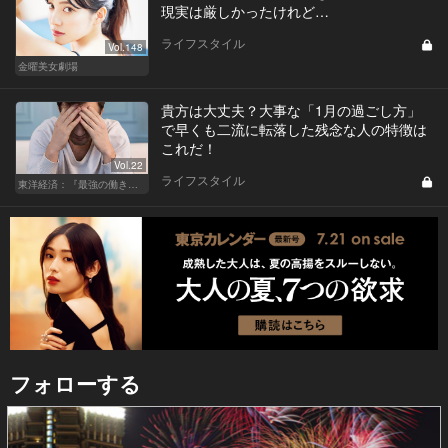
現実は厳しかったけれど…
ライフスタイル
Vol.148
金曜美女劇場
貴方は大丈夫？大事な「1月の過ごし方」
で早くも二流に転落した残念な人の特徴は
これだ！
Vol.22
ライフスタイル
東洋経済：『最強の働き方』『一流の育て方』
フォローする