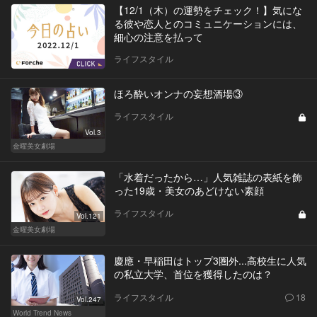
【12/1（木）の運勢をチェック！】気にな
る彼や恋人とのコミュニケーションには、
細心の注意を払って
ライフスタイル
ほろ酔いオンナの妄想酒場③
ライフスタイル
Vol.3
金曜美女劇場
「水着だったから…」人気雑誌の表紙を飾
った19歳・美女のあどけない素顔
ライフスタイル
Vol.121
金曜美女劇場
慶應・早稲田はトップ3圏外...高校生に人気
の私立大学、首位を獲得したのは？
ライフスタイル
18
Vol.247
World Trend News