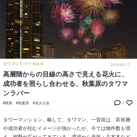
タワマンラバー Vol.4
2016.04.17
高層階からの目線の高さで見える花火に、
成功者を照らし合わせる、秋葉原のタワマ
ンラバー
#映画
#秋葉原
#花火大会
0
タワーマンション。略して、タワマン。一昔前は、富裕層
や成功者が住むイメージが強かったが、今では物件数も増
え、裾野が広がってきている。湾岸から赤坂・六本木など