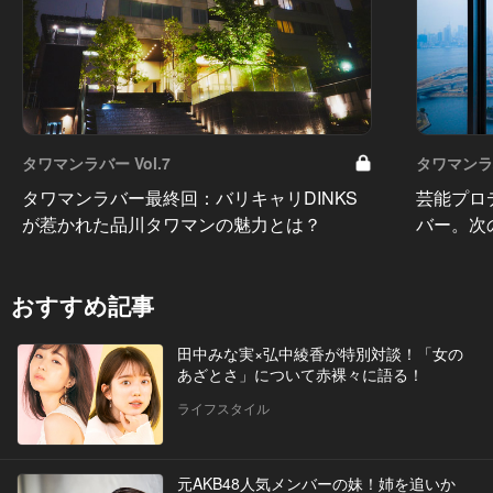
タワマンラバー Vol.7
タワマンラバ
タワマンラバー最終回：バリキャリDINKS
芸能プロ
が惹かれた品川タワマンの魅力とは？
バー。次
おすすめ記事
田中みな実×弘中綾香が特別対談！「女の
あざとさ」について赤裸々に語る！
ライフスタイル
元AKB48人気メンバーの妹！姉を追いか