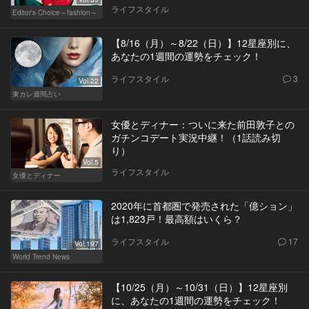
ライフスタイル
Editor's Choice～fashion～
【8/16（月）～8/22（日）】12星座別に、
あなたの1週間の運勢をチェック！
ライフスタイル
3
Vol.22
東カレ週間占い
女優とディナー：ついに来た前田敦子との
ガチンコデート実況中継！（1話読み切
り）
Vol.5
ライフスタイル
女優とディナー
2020年に首都圏で発売された「億ション」
は1,823戸！最高額はいくら？
ライフスタイル
17
Vol.197
World Trend News
【10/25（月）～10/31（日）】12星座別
に、あなたの1週間の運勢をチェック！