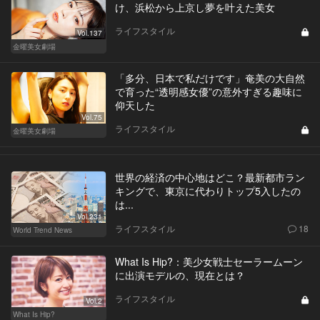
け、浜松から上京し夢を叶えた美女
ライフスタイル
Vol.137
金曜美女劇場
「多分、日本で私だけです」奄美の大自然
で育った“透明感女優”の意外すぎる趣味に
仰天した
Vol.75
ライフスタイル
金曜美女劇場
世界の経済の中心地はどこ？最新都市ラン
キングで、東京に代わりトップ5入したの
は...
Vol.231
ライフスタイル
18
World Trend News
What Is Hip?：美少女戦士セーラームーン
に出演モデルの、現在とは？
ライフスタイル
Vol.2
What Is Hip?