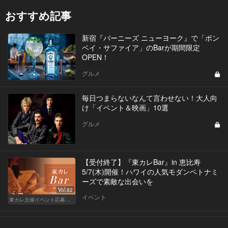
おすすめ記事
新宿『バーニーズ ニューヨーク』で「ボン
ベイ・サファイア」のBarが期間限定
OPEN！
グルメ
毎日つまらないなんて言わせない！大人向
け「イベント＆映画」10選
グルメ
【受付終了】『東カレBar』in 恵比寿
5/7(木)開催！ハワイの人気モダンベトナミ
ーズで素敵な出会いを
Vol.82
イベント
東カレ主催イベント応募詳細記事一覧