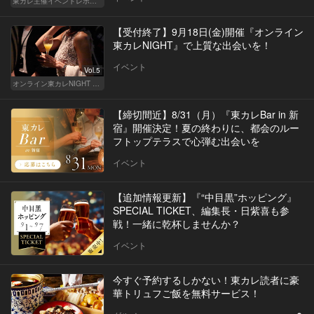
東カレ主催イベントレポート
【受付終了】9月18日(金)開催『オンライン
東カレNIGHT』で上質な出会いを！
イベント
Vol.5
オンライン東カレNIGHT イベント募集
【締切間近】8/31（月）『東カレBar in 新
宿』開催決定！夏の終わりに、都会のルー
フトップテラスで心弾む出会いを
イベント
【追加情報更新】『“中目黒”ホッピング』
SPECIAL TICKET、編集長・日紫喜も参
戦！一緒に乾杯しませんか？
イベント
今すぐ予約するしかない！東カレ読者に豪
華トリュフご飯を無料サービス！