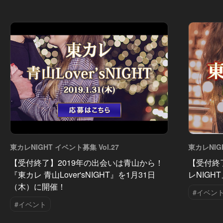
東カレNIGHT イベント募集 Vol.27
東カレNIG
【受付終了】2019年の出会いは青山から！
【受付終
『東カレ 青山Lover'sNIGHT』を1月31日
レNIG
（木）に開催！
#イベン
#イベント