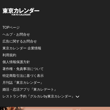
TOPページ
ヘルプ・お問合せ
広告に関するお問合せ
東京カレンダー 企業情報
利用規約
個人情報保護方針
著作権・免責事項について
特定商取引法に基づく表示
月刊誌『東京カレンダー』
婚活・恋活アプリ『東カレデート』
レストラン予約『グルカレby東京カレンダー』