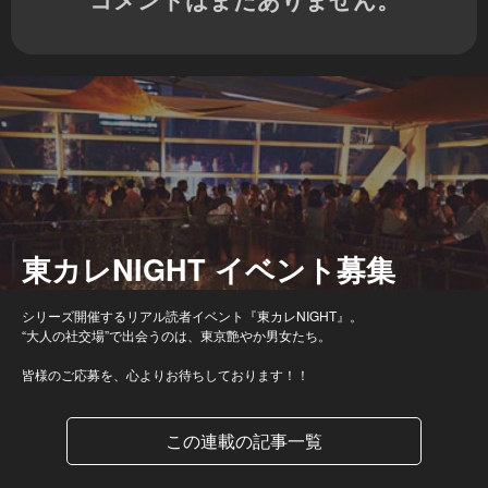
東カレNIGHT イベント募集
シリーズ開催するリアル読者イベント『東カレNIGHT』。
“大人の社交場”で出会うのは、東京艶やか男女たち。
皆様のご応募を、心よりお待ちしております！！
この連載の記事一覧