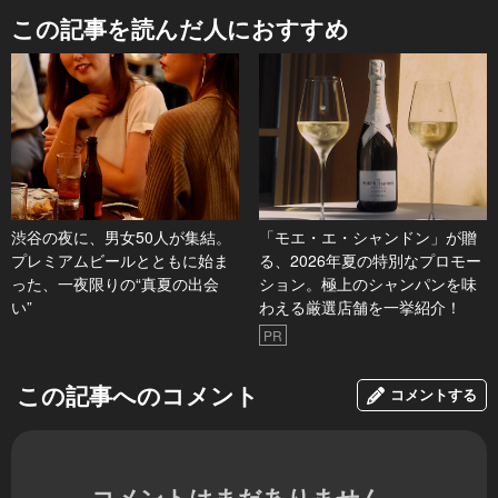
この記事を読んだ人におすすめ
渋谷の夜に、男女50人が集結。
「モエ・エ・シャンドン」が贈
プレミアムビールとともに始ま
る、2026年夏の特別なプロモー
った、一夜限りの“真夏の出会
ション。極上のシャンパンを味
い”
わえる厳選店舗を一挙紹介！
PR
この記事へのコメント
コメントする
コメントはまだありません。