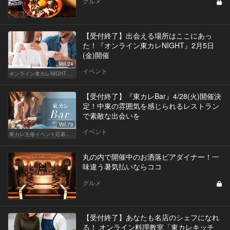
グルメ
【受付終了】出会える場所はここにあっ
た！『オンライン東カレNIGHT』2月5日
(金)開催
Vol.24
イベント
オンライン東カレNIGHT イベント募集
【受付終了】『東カレBar』4/28(火)開催決
定！中東の雰囲気を感じられるレストラン
で素敵な出会いを
Vol.79
イベント
東カレ主催イベント応募詳細記事一覧
丸の内で開催中のお洒落ビアダイナー！一
味違う暑気払いならココ
グルメ
【受付終了】あなたも名店のシェフになれ
る！ オンライン料理教室「東カレキッチ