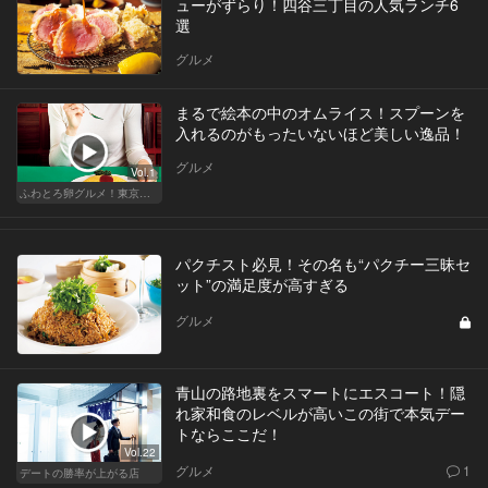
ューがずらり！四谷三丁目の人気ランチ6
選
グルメ
まるで絵本の中のオムライス！スプーンを
入れるのがもったいないほど美しい逸品！
グルメ
Vol.1
ふわとろ卵グルメ！東京で外せない人気店
パクチスト必見！その名も“パクチー三昧セ
ット”の満足度が高すぎる
グルメ
青山の路地裏をスマートにエスコート！隠
れ家和食のレベルが高いこの街で本気デー
トならここだ！
Vol.22
グルメ
1
デートの勝率が上がる店