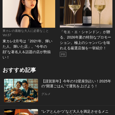
東カレの素敵な大人に必要なこと
「モエ・エ・シャンドン」が贈
Vol.57
る、2026年夏の特別なプロモー
東カレ2月号は「2021年、輝い
ション。極上のシャンパンを味
た人、輝いた店」。“今年の
わえる厳選店舗を一挙紹介！
顔”な著名人＆話題の店が勢揃
PR
い！
おすすめ記事
【謹賀新年】今年の12星座別占い！2025年
の“開運ごはん”で運気を上げよう！
グルメ
“レアとんかつ”など大人を満足させるメニ