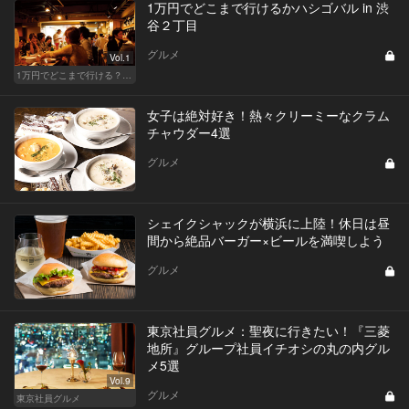
1万円でどこまで行けるかハシゴバル in 渋
谷２丁目
グルメ
Vol.1
1万円でどこまで行ける？渋谷・新富町・西荻窪・神楽坂でハシゴバル
女子は絶対好き！熱々クリーミーなクラム
チャウダー4選
グルメ
シェイクシャックが横浜に上陸！休日は昼
間から絶品バーガー×ビールを満喫しよう
グルメ
東京社員グルメ：聖夜に行きたい！『三菱
地所』グループ社員イチオシの丸の内グル
メ5選
Vol.9
グルメ
東京社員グルメ