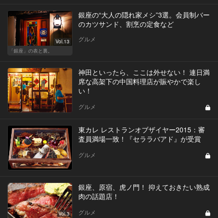
銀座の“大人の隠れ家メシ”3選。会員制バー
のカツサンド、割烹の定食など
グルメ
Vol.13
「銀座」の表と裏。
神田といったら、ここは外せない！ 連日満
席な高架下の中国料理店が賑やかで楽し
い！
グルメ
東カレ レストランオブザイヤー2015：審
査員満場一致！『セララバアド』が受賞
グルメ
銀座、原宿、虎ノ門！ 抑えておきたい熟成
肉の話題店！
グルメ
Vol.3