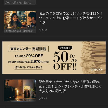
ブームに乗った、巷のなんちゃってに喝！ 真実の熟成肉しか食べたくない！
名店の味を自宅で楽しむリッチな休日を！
ワンランク上のお家デートが叶うサービス
４選
Vol.15
グルメ
Editor's Choice～gourmet～
記念日ディナーで外さない「東京の隠れ
家」5選！点心・フレンチ・創作料理など
大人好みの最旬店
グルメ