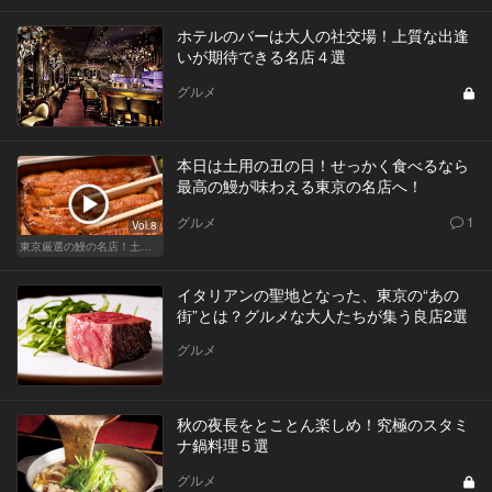
ホテルのバーは大人の社交場！上質な出逢
いが期待できる名店４選
グルメ
本日は土用の丑の日！せっかく食べるなら
最高の鰻が味わえる東京の名店へ！
グルメ
1
Vol.8
東京厳選の鰻の名店！土用の丑の日じゃなくても行きたい
イタリアンの聖地となった、東京の“あの
街”とは？グルメな大人たちが集う良店2選
グルメ
秋の夜長をとことん楽しめ！究極のスタミ
ナ鍋料理５選
グルメ