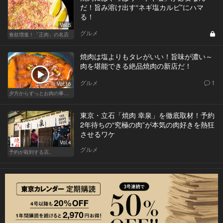
だ！旨み溶け出す“ネギ塩カルビ”にハマ
る！
Vol.5
グルメ
食欲増進！「正肉」の名店
焼肉は塩よりもタレがいい！旨味が濃い～
肉を堪能できる絶品焼肉の新店だ！
グルメ
1
Vol.16
夕方からずっとお肉の事を考えてる貴方へ
東京・立石「焼肉 幸泉」を徹底取材！予約
2年待ちの“究極の肉”が本気の肉好きを熱狂
させるワケ
Vol.4
グルメ
予約が殺到する店。