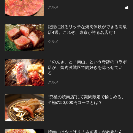
グルメ
記憶に残るリッチな焼肉体験ができる高級
店4選。これぞ、東京が誇る名店だ！
グルメ
「のんき」と「肉山」という奇跡のコラボ
店が、焼肉激戦区で肉好きを唸らせてい
る！
グルメ
“究極の焼肉店”にて期間限定で愉しめる、
至極の50,000円コースとは？
焼肉にはやっぱり「ネギ塩」が必要なん