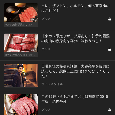
ヒレ、ザブトン、ホルモン、俺の東京No.1
はこれだ！
グルメ
Vol.2
東カレ編集部員がリコメンドする俺の東京No.1焼肉
【東カレ限定リザーブ席あり！】予約困難
の肉山の赤身肉を存分に味わうべし！
グルメ
Vol.1
東カレが独占交渉！ “超”予約困難店の席をリザーブ！
日曜劇場の熱演も話題！大谷亮平を焼肉に
誘ったら、想像以上に肉好きでびっくりし
た！
ライフスタイル
この12軒さえおさえておけば無敵!? 2015
年版、焼肉番付
グルメ