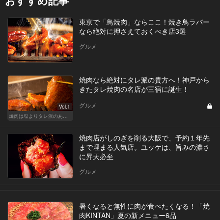
おすすめ記事
東京で「鳥焼肉」ならここ！焼き鳥ラバー
なら絶対に押さえておくべき店3選
グルメ
焼肉なら絶対にタレ派の貴方へ！神戸から
きたタレ焼肉の名店が三宿に誕生！
グルメ
Vol.1
焼肉は塩よりタレ派のあなたへ！白米が欲しくなる！
焼肉店がしのぎを削る大阪で、予約１年先
まで埋まる人気店。ユッケは、旨みの濃さ
に昇天必至
グルメ
暑くなると無性に肉が食べたくなる！「焼
肉KINTAN」夏の新メニュー6品