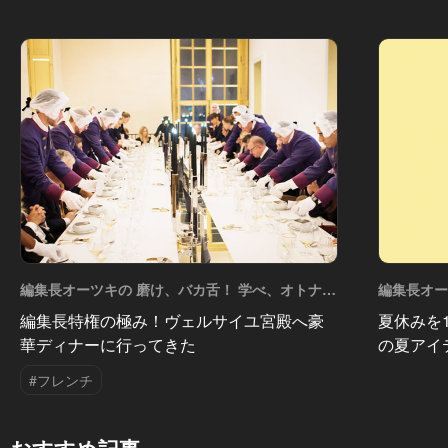
編集長オーツキの 磨け、バカ舌！ 学べ、オトナの
編集長オー
遊び Vol.57
遊び Vol.5
編集長特権の極み！ヴェルサイユ宮殿へ豪
夏休みを
華ディナーに行ってきた
の夏アイ
#フレンチ