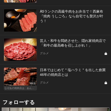
A5ランクの高級牛肉をお弁当で！西麻布
『焼肉 うしごろ』なら自宅でも贅沢が叶
う！
芸人・和牛を悶絶させた、隠れ家焼肉店で
「和牛の最高峰を召し上がれ！」
グルメ
日本ではじめて＂塩ハラミ＂を出した創業
46年の焼肉店とは
グルメ
Vol.2
なぜあの焼肉店は、あんなに安くて旨いのか？
フォローする