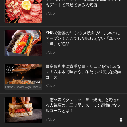
もデートで満足できる人気店
グルメ
SNSで話題の“エンタメ焼肉”が、六本木に
オープン！ここでしか味わえない「ユッケ
弁当」が絶品
グルメ
最高級和牛に貴重な白トリュフを惜しみな
く！六本木で味わう、冬だけの特別な焼肉
コース
Vol.6
グルメ
Editor's Choice～gourmet～
「恵比寿でダントツに旨い焼肉」と称され
る人気店の、三ツ星レストラン顔負けなフ
ルコースとは？
グルメ