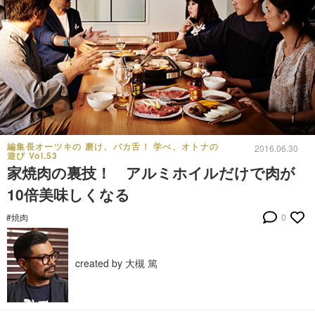
編集長オーツキの 磨け、バカ舌！ 学べ、オトナの
2016.06.30
遊び Vol.53
家焼肉の裏技！ アルミホイルだけで肉が
10倍美味しくなる
#焼肉
0
created by 大槻 篤