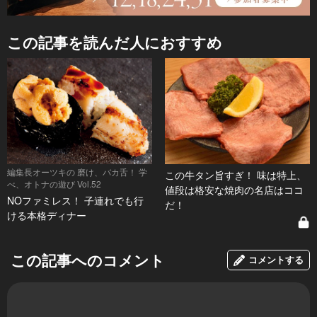
この記事を読んだ人におすすめ
編集長オーツキの 磨け、バカ舌！ 学
この牛タン旨すぎ！ 味は特上、
べ、オトナの遊び Vol.52
値段は格安な焼肉の名店はココ
NOファミレス！ 子連れでも行
だ！
ける本格ディナー
この記事へのコメント
コメントする