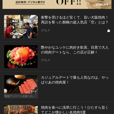
衝撃を受けるほど安くて、旨い大阪焼肉！
再訪を誓った鶴橋の超人気店『空』とは？
グルメ
艶やかなユッケに肉好き歓喜。目黒で大人
の焼肉デートなら、この店が正解！
グルメ
カジュアルデートで最も人気なのは、やっ
ぱりあの焼肉屋！
Vol.4
緊急アンケート企画！わたしと＂あの＂レストラン
焼肉を食べに浅草に行こう！ひたすら旨く
てどこか懐かしい名焼肉3選