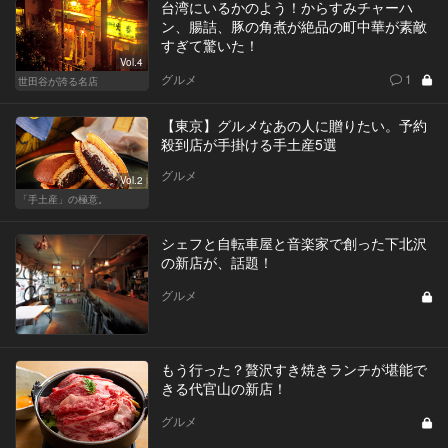
台湾にいるかのよう！からすみチャーハ
ン、腸詰、豚の角煮が絶品の町中華が素敵
すぎて驚いた！
Vol.4
グルメ
1
世田谷が誇る名店
【東京】グルメなあの人に贈りたい。予約
殺到店が手掛ける手土産5選
グルメ
Vol.2
「手土産」の極意。
シェフと自転車屋と音楽家で創った下北沢
の新店が、話題！
グルメ
もう行った？贅沢すき焼きランチが堪能で
きる代官山の新店！
グルメ