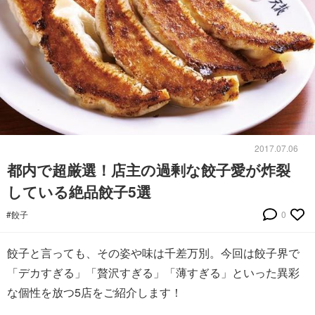
2017.07.06
都内で超厳選！店主の過剰な餃子愛が炸裂
している絶品餃子5選
#餃子
0
餃子と言っても、その姿や味は千差万別。今回は餃子界で
「デカすぎる」「贅沢すぎる」「薄すぎる」といった異彩
な個性を放つ5店をご紹介します！