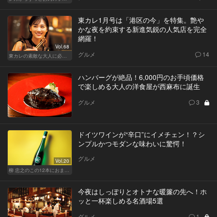
東カレ1月号は「港区の今」を特集。艶や
かな夜を約束する新進気鋭の人気店を完全
網羅！
Vol.68
グルメ
14
東カレの素敵な大人に必要なこと
ハンバーグが絶品！6,000円のお手頃価格
で楽しめる大人の洋食屋が西麻布に誕生
グルメ
3
ドイツワインが“辛口”にイメチェン！？シ
ンプルかつモダンな味わいに驚愕！
グルメ
Vol.20
柳 忠之のこの12本におまかせ
今夜はしっぽりとオトナな暖簾の先へ！ホ
ッと一杯楽しめる名酒場5選
グルメ
1