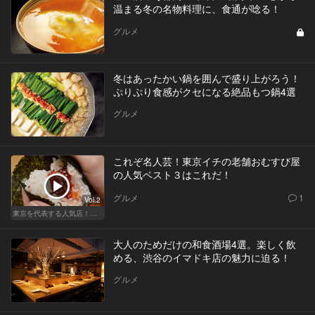
温まる冬の名物料理に、食通が唸る！
グルメ
冬はあったかい鍋を囲んで盛り上がろう！
ぷりぷり食感がクセになる絶品もつ鍋4選
グルメ
これぞ名人芸！東京イチの老舗おむすび屋
の人気ベスト３はこれだ！
グルメ
1
Vol.2
東京を代表する人気店！ほかほか絶品おにぎり
大人のためだけの和食酒場4選。楽しく飲
める、渋谷のイマドキ店の魅力に迫る！
グルメ