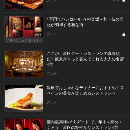
1万円でハシゴバル in 神楽坂～和・仏の文
化が調和する雅な街～
グルメ
Vol.4
1万円でどこまで行ける？渋谷・新富町・西荻窪・神楽坂でハシゴバル
ここが、港区デートレストランの真骨頂
だ！彼女がきっと喜んでくれる大人の名店
4選
グルメ
銀座でおしゃれなディナーにおすすめ！ス
ペインの美食が楽しめるレストランへ
グルメ
都内最高峰の“肉デート”で、年末を締めく
くろう！港区の艶やかなレストラン4選