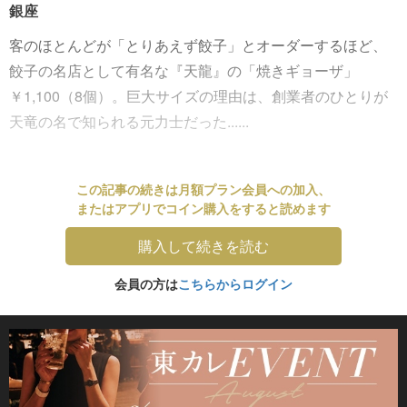
銀座
客のほとんどが「とりあえず餃子」とオーダーするほど、
餃子の名店として有名な『天龍』の「焼きギョーザ」
￥1,100（8個）。巨大サイズの理由は、創業者のひとりが
天竜の名で知られる元力士だった......
この記事の続きは月額プラン会員への加入、
またはアプリでコイン購入をすると読めます
購入して続きを読む
会員の方は
こちらからログイン