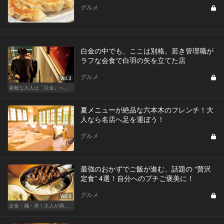
グルメ
白金の中でも、ここは別格。若き管理職が
ラフな会食で白羽の矢を立てた店
グルメ
Vol.3
素敵な大人は「白金」へ後輩を誘う
夏メニューが絶品な六本木のフレンチ！大
人なら名店へ足を運ぼう！
グルメ
最強のおかずでご飯が進む、話題の “贅沢
定食” 4選！自分へのプチご褒美に！
グルメ
Vol.3
定食・麺・丼！大人が満足できるサクッとグルメ