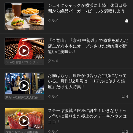
シェイクシャックが横浜に上陸！休日は昼
間から絶品バーガー×ビールを満喫しよう
グルメ
『金竜山』『京都 中勢以』で修業を積んだ
店主が六本木にオープンさせた焼肉店が桁
違いに美味い！
Vol.5
グルメ
ハレの日向け フレンチ・高級店
お前はもう、銀座が似合うお年頃になって
いる。月刊誌2月号は「リアルに使える銀
座」だけを大特集！
Vol.9
グルメ
4
東カレの素敵な大人に必要なこと
ステーキ激戦区銀座に誕生！いきなりトッ
プ争いに躍り出た極上のステーキハウスは
ココ！
Vol.11
グルメ
2
夕方からずっとお肉の事を考えてる貴方へ