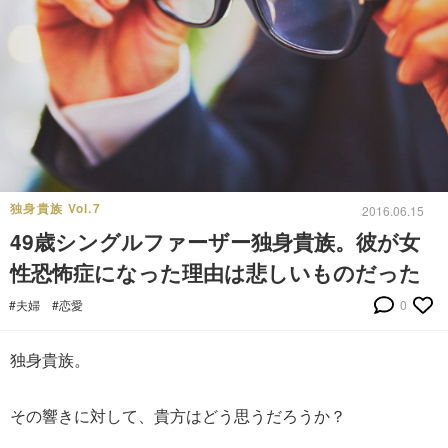
独身貴族 Vol.7
2016.06.15
49歳シングルファーザー独身貴族。彼が女
性恐怖症になった理由は悲しいものだった
#夫婦
#恋愛
0
独身貴族。
その響きに対して、貴方はどう思うだろうか？