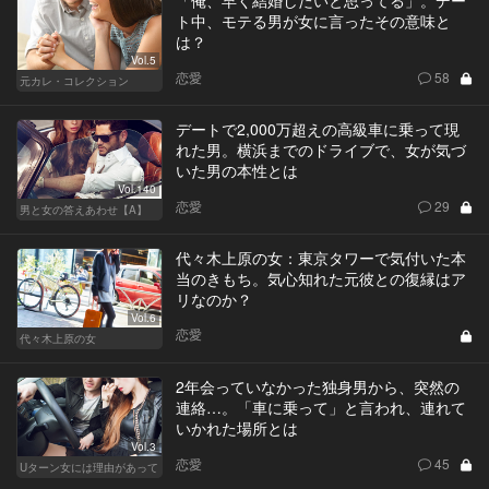
ト中、モテる男が女に言ったその意味と
は？
Vol.5
恋愛
58
元カレ・コレクション
デートで2,000万超えの高級車に乗って現
れた男。横浜までのドライブで、女が気づ
いた男の本性とは
Vol.140
恋愛
29
男と女の答えあわせ【A】
代々木上原の女：東京タワーで気付いた本
当のきもち。気心知れた元彼との復縁はア
リなのか？
Vol.6
恋愛
代々木上原の女
2年会っていなかった独身男から、突然の
連絡…。「車に乗って」と言われ、連れて
いかれた場所とは
Vol.3
恋愛
45
Uターン女には理由があって