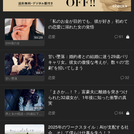
「私のお金が目的でも、彼が好き」初めて
の恋愛に溺れた女の覚悟
恋愛
61
Vol.29
200億の女
甘い墜落：婚約者との結婚に迷う29歳バリ
キャリ女。彼女の傲慢な考えが、数々の“悲
劇”を招いてしまう
Vol.1
恋愛
32
甘い墜落
「まさか…！？」富豪夫に離婚を突きつけ
られた32歳女が、1年後に知った衝撃の真
実
Vol.30
恋愛
64
男と女の怪談～25歳以下閲覧禁止～
2025年のワークスタイル：AIが支配する社
会。そして僕らは仕事を失う！？