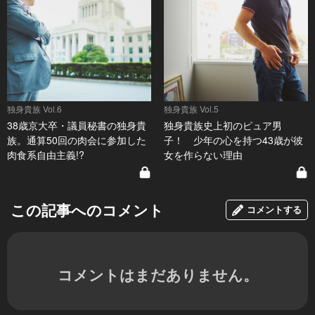
独身貴族 Vol.6
独身貴族 Vol.5
38歳京大卒・議員秘書の独身貴
独身貴族史上初のピュア男
族。通算50回の肉会に参加した
子！ 少年の心を持つ43歳が彼
肉食系自由主義!?
女を作らない理由
この記事へのコメント
コメントする
コメントはまだありません。