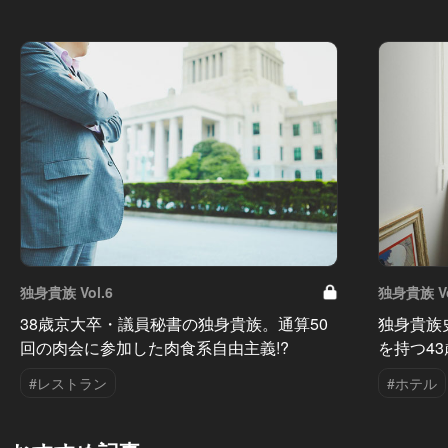
独身貴族 Vol.6
独身貴族 Vo
38歳京大卒・議員秘書の独身貴族。通算50
独身貴族
回の肉会に参加した肉食系自由主義!?
を持つ4
#レストラン
#ホテル