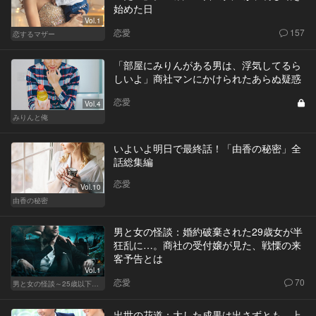
始めた日
Vol.1
恋愛
157
恋するマザー
「部屋にみりんがある男は、浮気してるら
しいよ」商社マンにかけられたあらぬ疑惑
恋愛
Vol.4
みりんと俺
いよいよ明日で最終話！「由香の秘密」全
話総集編
恋愛
Vol.10
由香の秘密
男と女の怪談：婚約破棄された29歳女が半
狂乱に…。商社の受付嬢が見た、戦慄の来
客予告とは
Vol.1
恋愛
70
男と女の怪談～25歳以下閲覧禁止～
出世の花道：大した成果は出さずとも、上