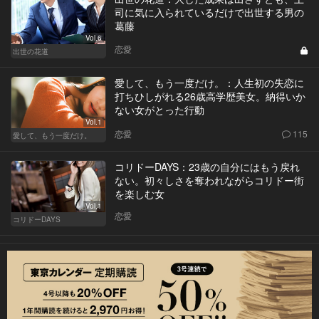
司に気に入られているだけで出世する男の
葛藤
Vol.6
恋愛
出世の花道
愛して、もう一度だけ。：人生初の失恋に
打ちひしがれる26歳高学歴美女。納得いか
ない女がとった行動
Vol.1
恋愛
115
愛して、もう一度だけ。
コリドーDAYS：23歳の自分にはもう戻れ
ない。初々しさを奪われながらコリドー街
を楽しむ女
Vol.1
恋愛
コリドーDAYS