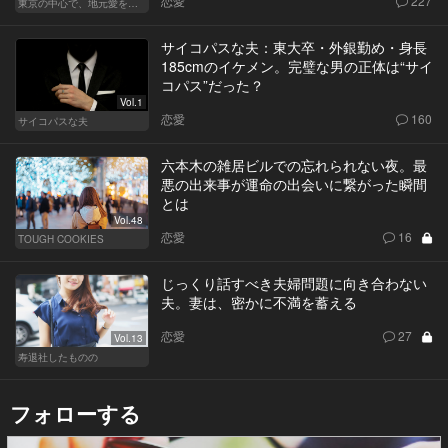
恋愛
227
東京の中心で、地元愛をさけぶ
サイコパスな夫：東大卒・外銀勤め・身長
185cmのイケメン。完璧な男の正体は“サイ
コパス”だった？
Vol.1
恋愛
160
サイコパスな夫
六本木の雑居ビルでの忘れられない夜。最
悪の出来事が運命の出会いに繋がった瞬間
とは
Vol.48
恋愛
16
TOUGH COOKIES
じっくり話すべき夫婦問題に向き合わない
夫。妻は、密かに不満を蓄える
恋愛
27
Vol.13
寿退社したものの
フォローする