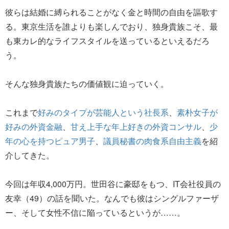
彼らは結婚に縛られることがなく金と時間の自由を謳歌す
る。東京生活を誰よりも楽しんでおり、独身貴族こそ、最
も東カレ的なライフスタイルを送っているといえるだろ
う。
そんな独身貴族たちの価値観に迫っていく。
これまで
好みのタイプが芸能人という社長系
、
素朴女子が
好みの外資金融
、
甘え上手な年上好きの外資コンサル
、
少
年の心を持つピュア男子
、
議員秘書の肉食系自由主義
を紹
介してきた。
今回は年収4,000万円。世田谷に豪邸をもつ、IT会社役員の
友幸（49）の話を聞いた。なんでも彼はシングルファーザ
ー、そして女性不信に陥っているというが……。