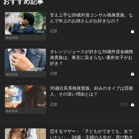
おすすめ記事
甘え上手な29歳外資コンサル独身貴族。な
んで年上のお姉さんがお好きなの？
恋愛
Vol.4
独身貴族
オレンジジュースが好きな30歳外資金融独
身貴族は、東京に染まらない素朴女子がお
好き？
Vol.3
恋愛
独身貴族
35歳社長系独身貴族。好みのタイプは芸能
人、その深い理由とは？
恋愛
1
Vol.2
独身貴族
恋するマザー：「子どもができても、女で
いたい」。34歳・主婦の人生が、再び動き