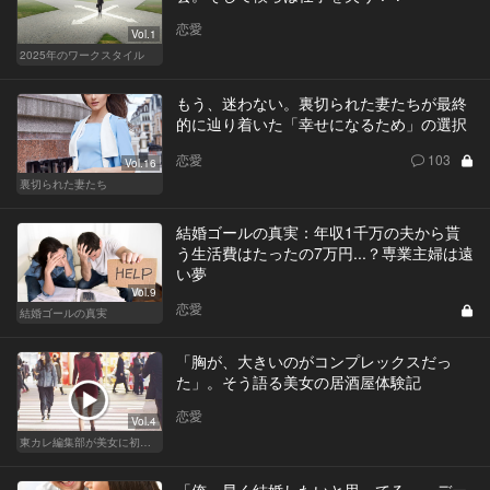
恋愛
Vol.1
2025年のワークスタイル
もう、迷わない。裏切られた妻たちが最終
的に辿り着いた「幸せになるため」の選択
恋愛
103
Vol.16
裏切られた妻たち
結婚ゴールの真実：年収1千万の夫から貰
う生活費はたったの7万円...？専業主婦は遠
い夢
Vol.9
恋愛
結婚ゴールの真実
「胸が、大きいのがコンプレックスだっ
た」。そう語る美女の居酒屋体験記
恋愛
Vol.4
東カレ編集部が美女に初体験させてみた
「俺、早く結婚したいと思ってる」。デー