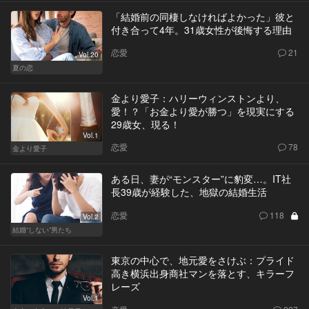
「結婚前の同棲しなければよかった」彼と
付き合って4年。31歳女性が後悔する理由
恋愛
21
Vol.20
夏の恋
金より愛子：ハリーウィンストンより、
愛！？「お金より愛が勝つ」を現実にする
29歳女、現る！
Vol.1
恋愛
78
金より愛子
ある日、妻が“モンスター”に豹変…。IT社
長39歳が経験した、地獄の結婚生活
恋愛
118
Vol.2
結婚“しない”男たち
東京の中心で、地元愛をさけぶ：プライド
高き横浜出身商社マンを落とす、キラーフ
レーズ
Vol.1