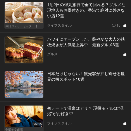
1泊2日の弾丸旅行で全て回れる？グルメな
現地人もお墨付きの、香港で絶対に外さな
い店12選
Vol.1
ライフスタイル
15
休日ジェットセッター【厳選スポット編】
ハワイにオープンした、艶やかな大人の鉄
板焼きが人気急上昇中！最新グルメ3選
グルメ
日本だけじゃない！観光客が押し寄せる世
界の桜スポット10選
初デートで温泉はアリ？ 現役モデルは“混
浴”がお好き♡
ライフスタイル
Vol.15
金曜美女劇場