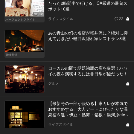
たった2時間半で行ける、CA厳選の最旬ス
ポット16選
Vol.12
ライフスタイル
22
パーフェクトフライト
あの青山の幻の名店が軽井沢に？絶対に抑
えておきたい軽井沢隠れ家レストラン8選
Vol.6
裏軽井沢
ローカルの間で話題沸騰の店を厳選！ハワ
イの夜を満喫するには非日常が鍵だった！
グルメ
【最新号の一部が読める】東カレが本気で
おすすめする、大人デートにぴったりな温
泉宿６選～伊豆・熱海・箱根・湯河原etc～
ライフスタイル