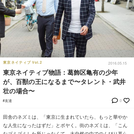
東京ネイティブ Vol.2
2016.05.15
東京ネイティブ物語：葛飾区亀有の少年
が、百獣の王になるまで〜タレント・武井
壮の場合〜
#友達
0
田舎のネズミは、「東京に生まれていたら、もっと華やか
な人生になったはずだ」とボヤく。街のネズミは、「こん
なゴミゴミした所じゃなくて、大自然の中でのんびり暮ら