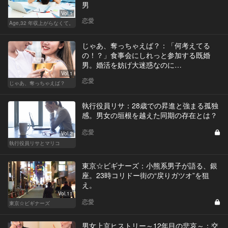
男
Vol.1
恋愛
Age,32 年収上がらなくて。
じゃあ、奪っちゃえば？：「何考えてる
の！？」食事会にしれっと参加する既婚
男。婚活を妨げ大迷惑なのに…
Vol.1
恋愛
じゃあ、奪っちゃえば？
執行役員リサ：28歳での昇進と強まる孤独
感。男女の垣根を越えた同期の存在とは？
恋愛
Vol.2
執行役員リサとマリコ
東京☆ビギナーズ：小熊系男子が語る、銀
座。23時コリドー街の“戻りガツオ”を狙
え。
Vol.11
恋愛
東京☆ビギナーズ
男女上京ヒストリー～12年目の悲哀～：交