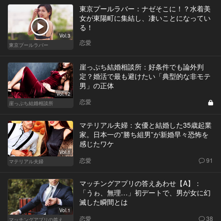
東京プールラバー：ナゼそこに！？水着美
女が東陽町に集結し、凄いことになってい
る！
Vol.3
恋愛
東京プールラバー
崖っぷち結婚相談所：好条件でも論外判
定？婚活で最も避けたい「典型的な非モテ
男」の正体
Vol.12
恋愛
崖っぷち結婚相談所
マテリアル夫婦：女優と結婚した35歳起業
家。日本一の”勝ち組男”が新婚早々恐怖を
感じたワケ
Vol.1
恋愛
91
マテリアル夫婦
マッチングアプリの答えあわせ【A】：
「うゎ、無理…」初デートで、男が女に幻
滅した瞬間とは
Vol.1
恋愛
38
マッチングアプリの答えあわせ【A】～SEASON2～