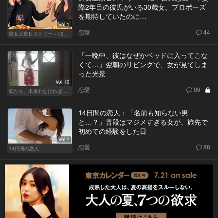
際2年目の彼氏がいる30歳女。プロポーズ
を期待していたのに…
Vol.1
恋愛
44
男女上京ヒストリー～12年目の悲哀～
「一晩中、彼はなぜかベッドに入ってこな
くて…」翌朝のリビングで、女が見てしま
った光景
Vol.10
恋愛
99
私たち、出逢わなければよかった
14日間の恋人：「名前も知らない男
と…？」普段はマジメすぎる女が、旅先で
初めての経験をした日
Vol.1
恋愛
88
14日間の恋人