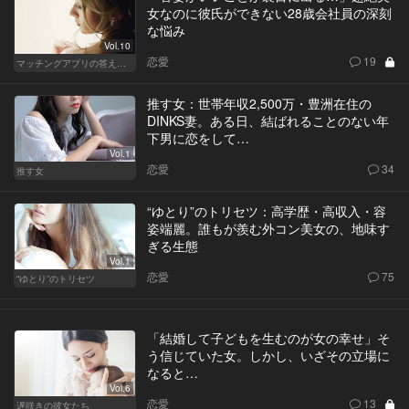
女なのに彼氏ができない28歳会社員の深刻
な悩み
Vol.10
恋愛
19
マッチングアプリの答えあわせ【A】～SEASON2～
推す女：世帯年収2,500万・豊洲在住の
DINKS妻。ある日、結ばれることのない年
下男に恋をして…
Vol.1
恋愛
34
推す女
“ゆとり”のトリセツ：高学歴・高収入・容
姿端麗。誰もが羨む外コン美女の、地味す
ぎる生態
Vol.1
恋愛
75
“ゆとり”のトリセツ
「結婚して子どもを生むのが女の幸せ」そ
う信じていた女。しかし、いざその立場に
なると…
Vol.6
恋愛
13
遅咲きの彼女たち