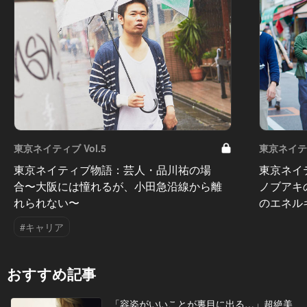
東京ネイティブ Vol.5
東京ネイティ
東京ネイティブ物語：芸人・品川祐の場
東京ネイ
合〜大阪には憧れるが、小田急沿線から離
ノブアキ
れられない〜
のエネル
#キャリア
おすすめ記事
「容姿がいいことが裏目に出る…」超絶美