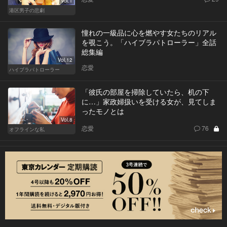
Vol.1
港区男子の悲劇
憧れの一級品に心を燃やす女たちのリアル
を覗こう。「ハイブラパトローラー」全話
総集編
Vol.12
恋愛
ハイブラパトローラー
「彼氏の部屋を掃除していたら、机の下
に…」家政婦扱いを受ける女が、見てしま
ったモノとは
Vol.8
恋愛
76
オフラインな私