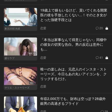
19歳上で娘もいるけど、貢いでくれる開業
医の彼を手放したくない…！そのとき女が
とった強硬手段とは
Vol.8
恋愛
20
東京23区夫婦
「本当は家事なんて得意じゃない」同棲中
の彼女の切実な告白。男の反応は意外に
も…
Vol.11
恋愛
41
盛りラブ
唯一の楽しみは、元恋人のインスタ・スト
ーリーズ。今日もあの丸いアイコンを、ク
リックするだけ。
Vol.1
恋愛
マリエ・ストーリーズ
年収2,000万でも、財布は空っぽ？28歳外
銀男の高過ぎるプライド
恋愛
29