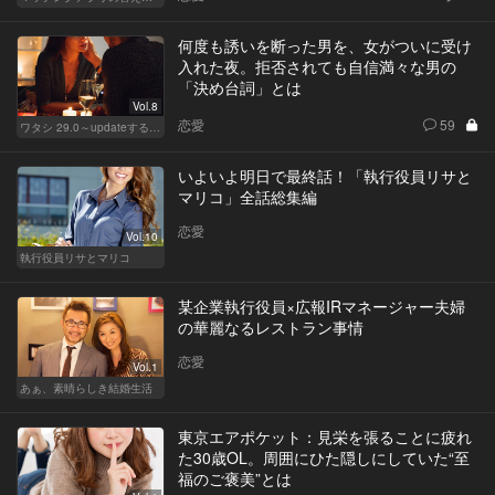
何度も誘いを断った男を、女がついに受け
入れた夜。拒否されても自信満々な男の
「決め台詞」とは
Vol.8
恋愛
59
ワタシ 29.0～updateする女～
いよいよ明日で最終話！「執行役員リサと
マリコ」全話総集編
恋愛
Vol.10
執行役員リサとマリコ
某企業執行役員×広報IRマネージャー夫婦
の華麗なるレストラン事情
恋愛
Vol.1
あぁ、素晴らしき結婚生活
東京エアポケット：見栄を張ることに疲れ
た30歳OL。周囲にひた隠しにしていた“至
福のご褒美”とは