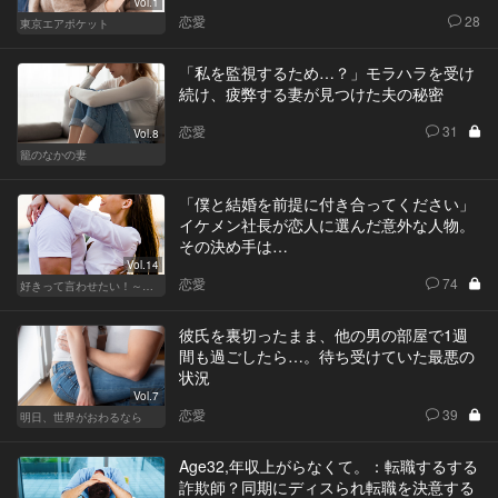
Vol.1
恋愛
28
東京エアポケット
「私を監視するため…？」モラハラを受け
続け、疲弊する妻が見つけた夫の秘密
恋愛
31
Vol.8
籠のなかの妻
「僕と結婚を前提に付き合ってください」
イケメン社長が恋人に選んだ意外な人物。
その決め手は…
Vol.14
恋愛
74
好きって言わせたい！～正反対のふたり～
彼氏を裏切ったまま、他の男の部屋で1週
間も過ごしたら…。待ち受けていた最悪の
状況
Vol.7
恋愛
39
明日、世界がおわるなら
Age32,年収上がらなくて。：転職するする
詐欺師？同期にディスられ転職を決意する