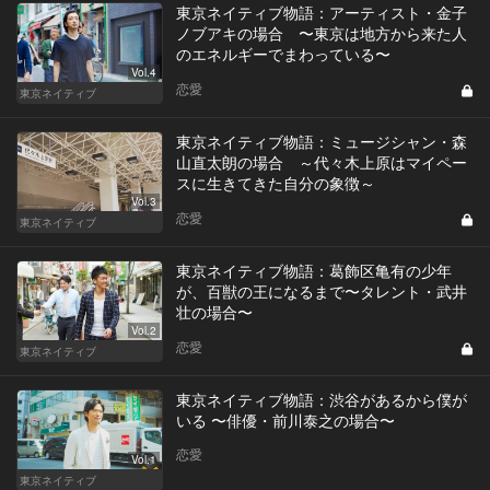
東京ネイティブ物語：アーティスト・金子
ノブアキの場合 〜東京は地方から来た人
のエネルギーでまわっている〜
Vol.4
恋愛
東京ネイティブ
東京ネイティブ物語：ミュージシャン・森
山直太朗の場合 ～代々木上原はマイペー
スに生きてきた自分の象徴～
Vol.3
恋愛
東京ネイティブ
東京ネイティブ物語：葛飾区亀有の少年
が、百獣の王になるまで〜タレント・武井
壮の場合〜
Vol.2
恋愛
東京ネイティブ
東京ネイティブ物語：渋谷があるから僕が
いる 〜俳優・前川泰之の場合〜
恋愛
Vol.1
東京ネイティブ