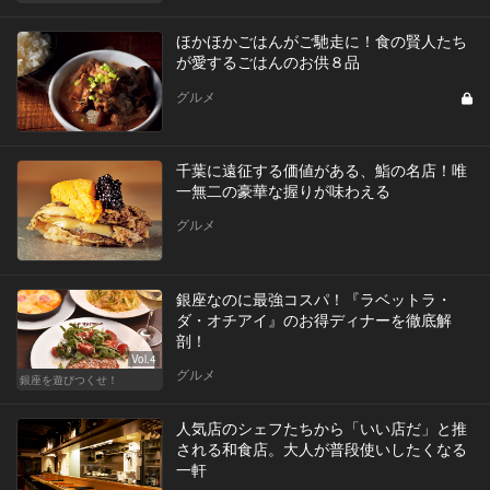
ほかほかごはんがご馳走に！食の賢人たち
が愛するごはんのお供８品
グルメ
千葉に遠征する価値がある、鮨の名店！唯
一無二の豪華な握りが味わえる
グルメ
銀座なのに最強コスパ！『ラベットラ・
ダ・オチアイ』のお得ディナーを徹底解
剖！
Vol.4
グルメ
銀座を遊びつくせ！
人気店のシェフたちから「いい店だ」と推
される和食店。大人が普段使いしたくなる
一軒