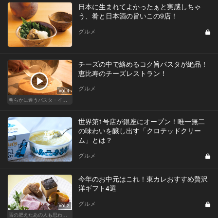
日本に生まれてよかったぁと実感しちゃ
う、肴と日本酒の旨いこの9店！
グルメ
チーズの中で絡めるコク旨パスタが絶品！
恵比寿のチーズレストラン！
グルメ
Vol.4
明らかに違うパスタ・イタリアン
世界第1号店が銀座にオープン！唯一無二
の味わいを醸し出す「クロテッドクリー
ム」とは？
グルメ
今年のお中元はこれ！東カレおすすめ贅沢
洋ギフト4選
グルメ
Vol.2
舌の肥えたあの人も思わず舌鼓!?厳選お中元