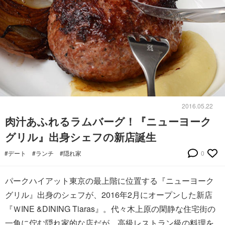
2016.05.22
肉汁あふれるラムバーグ！『ニューヨーク
グリル』出身シェフの新店誕生
#デート
#ランチ
#隠れ家
0
パークハイアット東京の最上階に位置する『ニューヨーク
グリル』出身のシェフが、2016年2月にオープンした新店
『ＷINE &DINING Tiaras』。代々木上原の閑静な住宅街の
一角に佇む隠れ家的な店だが、高級レストラン級の料理を