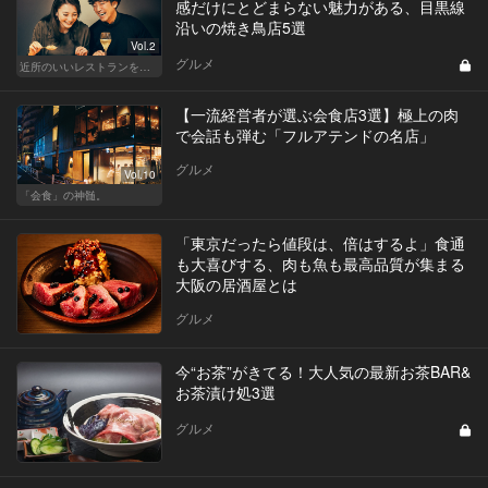
感だけにとどまらない魅力がある、目黒線
沿いの焼き鳥店5選
Vol.2
グルメ
近所のいいレストランを知りたい！東横、目黒線、世田谷などを深堀！
【一流経営者が選ぶ会食店3選】極上の肉
で会話も弾む「フルアテンドの名店」
グルメ
Vol.10
「会食」の神髄。
「東京だったら値段は、倍はするよ」食通
も大喜びする、肉も魚も最高品質が集まる
大阪の居酒屋とは
グルメ
今“お茶”がきてる！大人気の最新お茶BAR&
お茶漬け処3選
グルメ