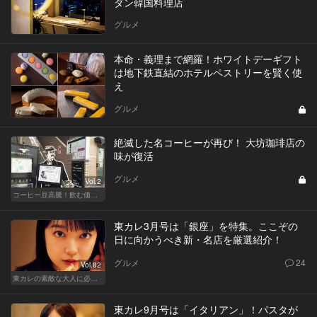
ダン韓国料理店
グルメ
本命・義理まで網羅！ホワイトデーギフト
は地下鉄直結のホテルペストリーを賢く使
え
グルメ
絶滅した名コーヒーが再び！ 大坊珈琲店の
味が復活
グルメ
Vol.2
コーヒー豆高騰！飲む価値あるコーヒーはここだ
東カレ3月号は「銀座」を特集。ここぞの
日に向かうべき新・名店を厳選紹介！
グルメ
24
Vol.82
東カレの素敵な大人に必要なこと
東カレ9月号は「イタリアン」！パスタが