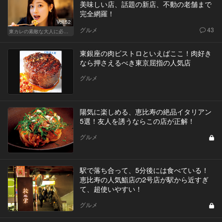
美味しい店、話題の新店、不動の老舗まで
完全網羅！
Vol.52
グルメ
43
東カレの素敵な大人に必要なこと
東銀座の肉ビストロといえばここ！肉好き
なら押さえるべき東京屈指の人気店
グルメ
陽気に楽しめる、恵比寿の絶品イタリアン
5選！友人を誘うならこの店が正解！
グルメ
駅で落ち合って、5分後には食べている！
恵比寿の人気鮨店の2号店が駅から近すぎ
て、超使いやすい！
グルメ