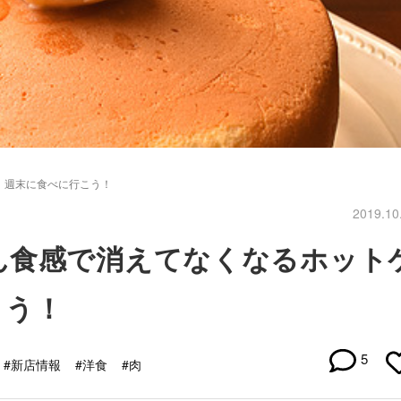
！週末に食べに行こう！
2019.10
ん食感で消えてなくなるホット
こう！
5
#新店情報
#洋食
#肉