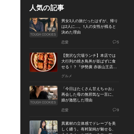
人気の記事
男女3人の旅だったはずが、帰り
は2人に…。1人の女性が残ると
Vol.74
決めた理由
TOUGH COOKIES
恋愛
5
【贅沢な穴場ランチ】本店では
大行列の焼き鳥丼が並ばずに食
せる！？『伊勢廣 赤坂山王店』
へ
グルメ
「今日はたくさん甘えちゃお」
再会した母の無邪気な一言に、
Vol.73
娘が激怒した理由
TOUGH COOKIES
恋愛
9
異素材の立体感でドレープを美
しく纏う。有村架純が魅せる、
Vol.53