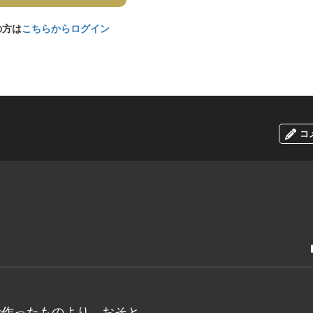
の方は
こちらからログイン
コ
で作ったものより、おそと