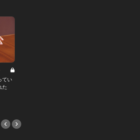
8
男と女の答えあわせ【A】 Vol.308
ってい
結婚願望ゼロだった27歳男性が、交
れた
際2年で突然プロポーズ。彼の心が
変わった“理由”とは
#小説