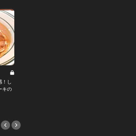
ひと足
オスス
感！し
かわいくて美味しいフルーツサン
盛り上
ーキの
ド！果物屋さんが作るスイーツが絶
#新店
品なんだ！
#スイーツ