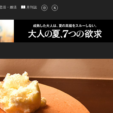
新のグルメ、洗練されたライフスタイル情報
恋活・婚活
月刊誌