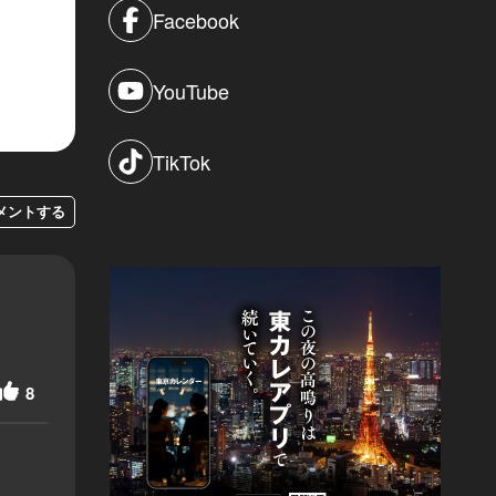
Facebook
YouTube
TikTok
メントする
8