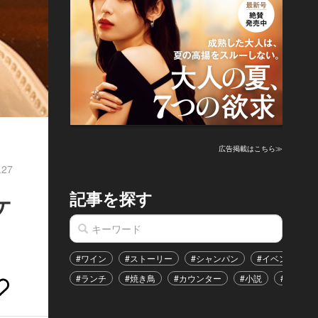
広告掲載はこちら≫
.27
記事を探す
ケ
#ワイン
#ストーリー
#シャンパン
#イベント
#ランチ
#焼き鳥
#カウンター
#小説
#恋愛