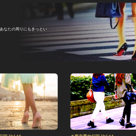
あなたの周りにもきっとい