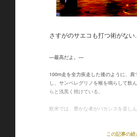
さすがのサエコも打つ術がない..
—最高だよ。—
100m走を全力疾走した後のように、
し、サンペレグリノを喉を鳴らして飲ん
らと浅黒く焼けている。
欧米では、豊かな者がバカンスを楽しんだ証
この記事の続