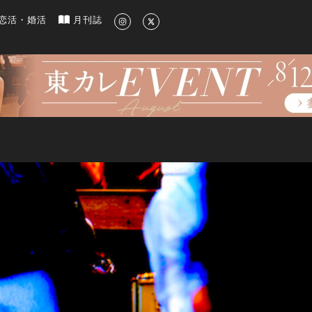
新のグルメ、洗練されたライフスタイル情報
恋活・婚活
月刊誌