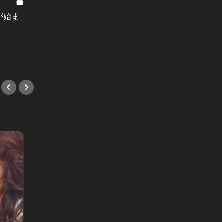
＃東京悪女伝説 Vol.13
＃東京悪女
が始ま
「自分の実力値」をわかっている女
間違え
は、この日本にどれほどいる？
な女」
い。
#小説
#小説