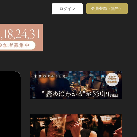
会員登録（無料）
ログイン