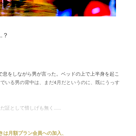
.？
肩で息をしながら男が言った。ベッドの上で上半身を起こ
でいる男の背中は、まだ4月だというのに、既にうっす
として惜しげも無く......
きは月額プラン会員への加入、