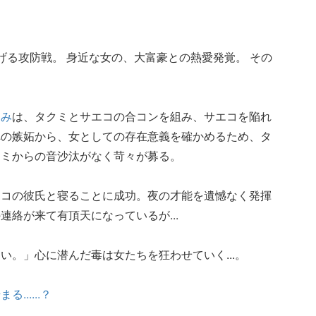
げる攻防戦。 身近な女の、大富豪との熱愛発覚。 その
とみ
は、タクミとサエコの合コンを組み、サエコを陥れ
への嫉妬から、女としての存在意義を確かめるため、タ
クミからの音沙汰がなく苛々が募る。
エコの彼氏と寝ることに成功。夜の才能を遺憾なく発揮
絡が来て有頂天になっているが...
い。」心に潜んだ毒は女たちを狂わせていく...。
.....？