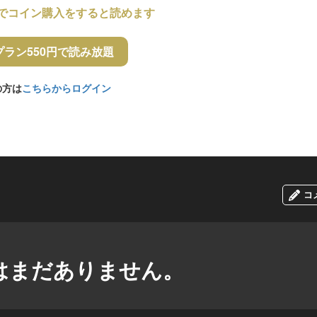
でコイン購入をすると読めます
プラン550円で読み放題
の方は
こちらからログイン
コ
はまだありません。