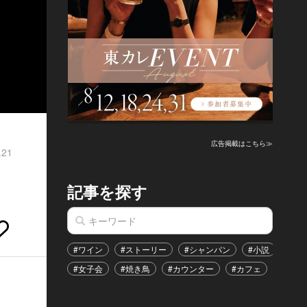
広告掲載はこちら≫
.21
記事を探す
#ワイン
#ストーリー
#シャンパン
#小説
#家
#女子会
#焼き鳥
#カウンター
#カフェ
#イベ