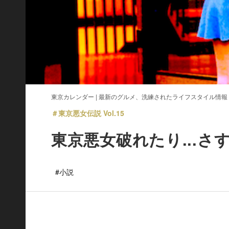
東京カレンダー | 最新のグルメ、洗練されたライフスタイル情報
＃東京悪女伝説 Vol.15
東京悪女破れたり...
#小説