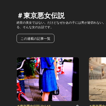
＃東京悪女伝説
絶世の美女ではない。だけどなぜかあの子には男が途切れない。
る、そんな女のお話です。
この連載の記事一覧