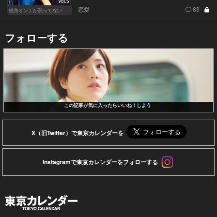
Vol.5
恋愛
83
独身オンナが黙ってない
フォローする
この記事が気に入ったらいいね！しよう
X（旧Twitter）で東京カレンダーを
Instagramで東京カレンダーをフォローする