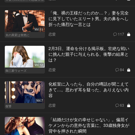
「俺、裸の王様だったのか…？」妻を完全
に見下していたエリート男。夫の鼻をへし
折った痛烈な一言とは
Vol.11
恋愛
117
夫の異変は突然に
2月3日、運命を分ける掲示板。壮絶な戦い
に挑んだ親子に与えられる、衝撃の結果と
は？
Vol.12
恋愛
84
御三家ウォーズ
化粧室に入ったら、自分の噂話が聞こえて
きて…。思わず耳を疑った、ありえない内
容
Vol.7
恋愛
63
復讐
「結婚だけが女の幸せじゃない」。偏屈イ
ケメンからの意外な言葉に、33歳独身女が
背中を押された瞬間