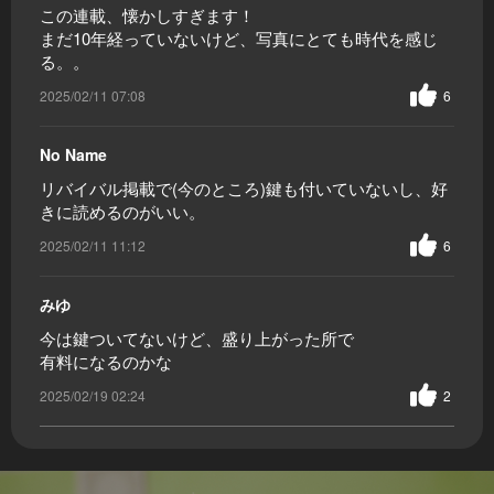
この連載、懐かしすぎます！
まだ10年経っていないけど、写真にとても時代を感じ
る。。
2025/02/11 07:08
6
No Name
リバイバル掲載で(今のところ)鍵も付いていないし、好
きに読めるのがいい。
2025/02/11 11:12
6
みゆ
今は鍵ついてないけど、盛り上がった所で
有料になるのかな
2025/02/19 02:24
2