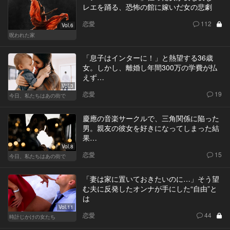
レエを踊る、恐怖の館に嫁いだ女の悲劇
恋愛
112
Vol.6
呪われた家
「息子はインターに！」と熱望する36歳
女。しかし、離婚し年間300万の学費が払
えず…
Vol.3
恋愛
19
今日、私たちはあの街で
慶應の音楽サークルで、三角関係に陥った
男。親友の彼女を好きになってしまった結
果…
Vol.8
恋愛
15
今日、私たちはあの街で
「妻は家に置いておきたいのに…」そう望
む夫に反発したオンナが手にした“自由”と
は
Vol.11
恋愛
44
時計じかけの女たち