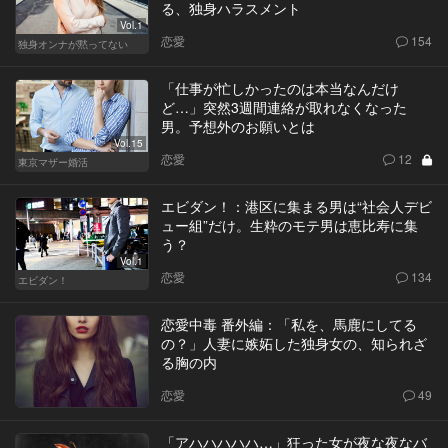
る、独身ハラスメント
Vol.1
恋愛
154
独身オンナが黙ってない
「仕事が忙しかったのは本当なんだけ
ど…」突然3週間連絡が取れなくなった
男。予想外のお願いとは
Vol.15
恋愛
12
東京マザー婚活
エビダン！：港区に集まる男は“社会人デビ
ュー組”だけ。生粋のモテ男は恵比寿に集
う？
Vol.1
恋愛
134
エビダン！
恋愛中毒 番外編：「私を、馬鹿にしてる
の？」人妻に嫉妬した独身女の、知られざ
る胸の内
恋愛
49
「アハハハハハ…」狂った女が夜な夜なバ