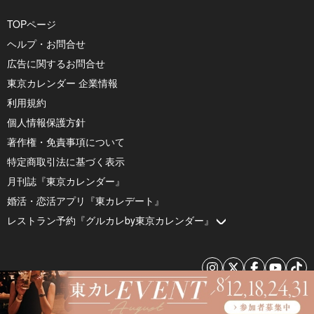
TOPページ
ヘルプ・お問合せ
広告に関するお問合せ
東京カレンダー 企業情報
利用規約
個人情報保護方針
著作権・免責事項について
特定商取引法に基づく表示
月刊誌『東京カレンダー』
婚活・恋活アプリ『東カレデート』
レストラン予約『グルカレby東京カレンダー』
© 2026 by Tokyo Calendar, Inc.