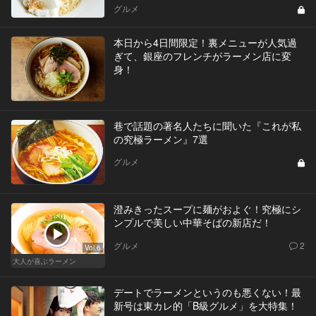
グルメ
本日から4日間限定！裏メニューが人気過
ぎて、銀座のフレンチがラーメン店に変
身！
巷で話題の著名人たちに聞いた『これが私
の究極ラーメン』7選
グルメ
澄みきったスープに麺がおよぐ！究極にシ
ンプルで美しい中華そばの新店だ！
グルメ
2
Vol.6
大人が喜ぶラーメン
デートでラーメンというのも悪くない！最
新号は東カレ的「B級グルメ」を大特集！