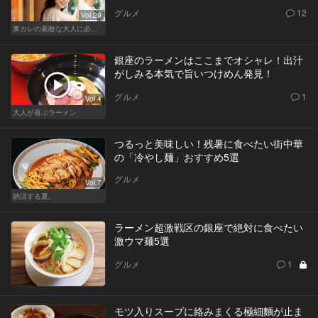
グルメ
12
Vol.29
東カレの素敵な大人に必要なこと
銀座のラーメンはここまでオシャレ！出汁
がしみる本気で旨いつけめん発見！
グルメ
1
Vol.4
大人が喜ぶラーメン
つるっと美味しい！残暑に食べたい街中華
の「冷やし麺」おすすめ5選
グルメ
Vol.7
納涼する夏。
ラーメン超激戦区の銀座で絶対に食べたい
激ウマ麺5選
グルメ
1
モツ入りスープに絡みまくる極細麵が止ま