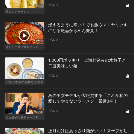
グルメ
Vol.4
東カレジャーナル
燃えるように辛い！でも激ウマ！ヤミツキ
になる絶品からめん発見！
グルメ
Vol.5
きちんと旨い激辛グルメ
1,000円ポッキリ！上海仕込みの水餃子と
二度美味しい麺
グルメ
Vol.4
小宮山雄飛の“英世”なる食卓
あの美女モデルが大絶賛する「これが私の
愛してやまないラーメン」厳選3杯！
グルメ
Vol.46
高垣麗子の美チャージディナー
正月明けはあっさり麺がいい！スープがし