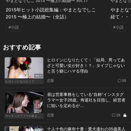
やまとなでしこ 2015 〜極上の結婚〜 Vol.17
やまとなでし
2015年ヒット小説総集編：やまとなでしこ
やまとな
2015 〜極上の結婚〜（全話）
経て・・
#小説
#小説
おすすめ記事
ヒロインになりたくて：「結局、男ってあ
ざと可愛い女が好き！？」タイプじゃない
と言う癖にハマる理由
Vol.1
恋愛
88
ヒロインになりたくて
昼は営業事務をしている“自称”インスタグ
ラマー女子28歳。寿退社を目指し、経営者
に狙いを定めるが…
Vol.7
恋愛
28
マッチングアプリの答えあわせ【Q】～SEASON2～
十人十色の麻布十番：愛犬連れの35歳美人