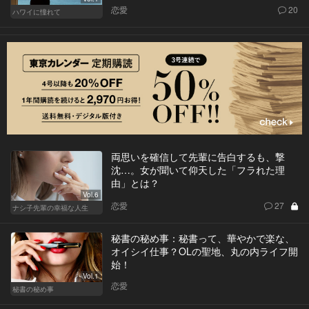
恋愛
20
ハワイに憧れて
両思いを確信して先輩に告白するも、撃
沈…。女が聞いて仰天した「フラれた理
由」とは？
Vol.6
恋愛
27
ナシ子先輩の幸福な人生
秘書の秘め事：秘書って、華やかで楽な、
オイシイ仕事？OLの聖地、丸の内ライフ開
始！
Vol.1
恋愛
秘書の秘め事