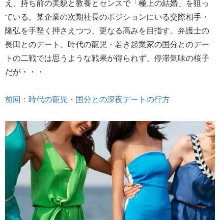
え、持ち前の美貌と教養とセンスで「極上の結婚」を狙っ
ている。某企業の次期社長のポジションにいる交際相手・
隆弘を手堅く押さえつつ、更なる高みを目指す。弁護士の
長田とのデート、時代の寵児・若き起業家の国分とのデー
トの二戦では思うような戦果が得られず、停滞気味の桜子
だが・・・
前回：時代の寵児・国分との深夜デートの行方