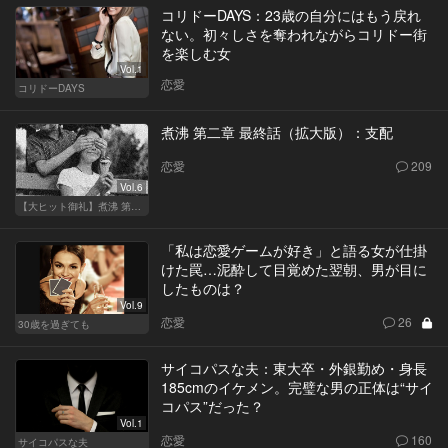
コリドーDAYS：23歳の自分にはもう戻れ
ない。初々しさを奪われながらコリドー街
を楽しむ女
Vol.1
恋愛
コリドーDAYS
煮沸 第二章 最終話（拡大版）：支配
恋愛
209
Vol.6
【大ヒット御礼】煮沸 第二章
「私は恋愛ゲームが好き」と語る女が仕掛
けた罠…泥酔して目覚めた翌朝、男が目に
したものは？
Vol.9
恋愛
26
30歳を過ぎても
サイコパスな夫：東大卒・外銀勤め・身長
185cmのイケメン。完璧な男の正体は“サイ
コパス”だった？
Vol.1
恋愛
160
サイコパスな夫