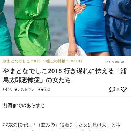
やまとなでしこ 2015 〜極上の結婚〜 Vol.12
2015.08.30
やまとなでしこ2015 行き遅れに怯える「浦
島太郎恐怖症」の女たち
#小説
#レストラン
#女子会
0
前回までのあらすじ
27歳の桜子は「（並みの）結婚をした女は負け犬」と考