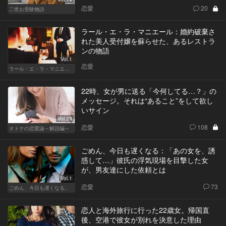
恋愛
20
二世お受験物語
ラール・エ・ラ・マニエール：婚約破棄さ
れた美人受付嬢を蘇らせた、あるレストラ
ンの物語
Vol.1
恋愛
ラール・エ・ラ・マニエール
22時、女が男に送る「今何してる…？」の
メッセージ。それは“あること”をして欲し
いサイン
Vol.39
恋愛
108
オトナの恋愛論～解説編～
ごめん、今日も遅くなる：「あの女を、誘
惑して…」彼氏の浮気現場を目撃した女
が、男友達にした依頼とは
Vol.1
恋愛
73
ごめん、今日も遅くなる。
恋人と海外旅行に行った22歳女。帰国直
後、空港で彼女が別れを決意した理由