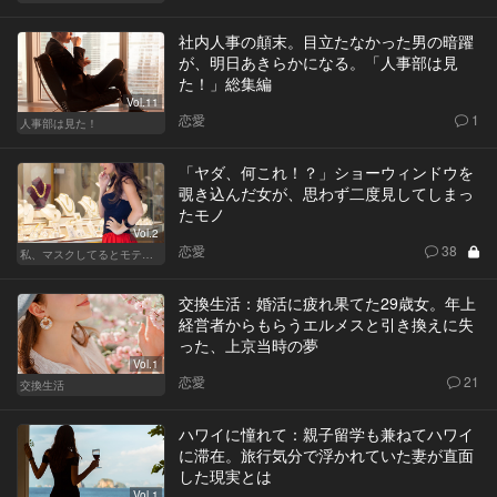
社内人事の顛末。目立たなかった男の暗躍
が、明日あきらかになる。「人事部は見
た！」総集編
Vol.11
恋愛
1
人事部は見た！
「ヤダ、何これ！？」ショーウィンドウを
覗き込んだ女が、思わず二度見してしまっ
たモノ
Vol.2
恋愛
38
私、マスクしてるとモテるんです
交換生活：婚活に疲れ果てた29歳女。年上
経営者からもらうエルメスと引き換えに失
った、上京当時の夢
Vol.1
恋愛
21
交換生活
ハワイに憧れて：親子留学も兼ねてハワイ
に滞在。旅行気分で浮かれていた妻が直面
した現実とは
Vol.1