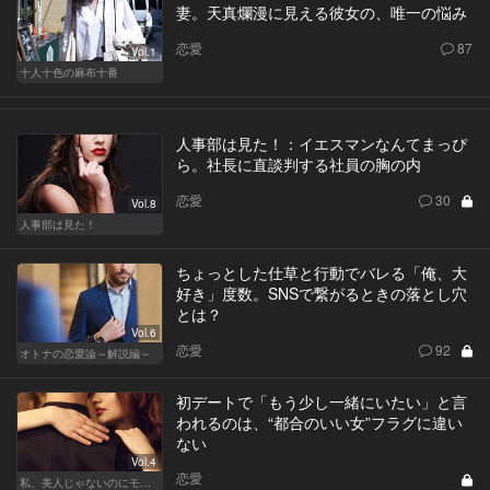
妻。天真爛漫に見える彼女の、唯一の悩み
恋愛
87
Vol.1
十人十色の麻布十番
人事部は見た！：イエスマンなんてまっぴ
ら。社長に直談判する社員の胸の内
恋愛
30
Vol.8
人事部は見た！
ちょっとした仕草と行動でバレる「俺、大
好き」度数。SNSで繋がるときの落とし穴
とは？
Vol.6
恋愛
92
オトナの恋愛論～解説編～
初デートで「もう少し一緒にいたい」と言
われるのは、“都合のいい女”フラグに違い
ない
Vol.4
恋愛
私、美人じゃないのにモテるんです。