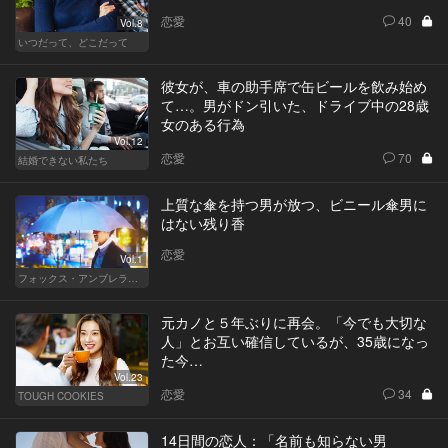
恋愛
40
Vol.8
いつだって、どこだって
彼女が、車の助手席で缶ビールを飲み始め
て…。男がドン引いた、ドライブ中の28歳
女のある行為
Vol.12
恋愛
70
結婚できない私たち
上質な傘を持つ男が放つ、ビニール傘男に
はない残り香
恋愛
Vol.1
フォックス・アンブレラの男
元カノと５年ぶりに再会。「今でも大切な
人」とお互い確信しているが、35歳になっ
た今…
Vol.23
恋愛
34
TOUGH COOKIES
14日間の恋人：「名前も知らない男