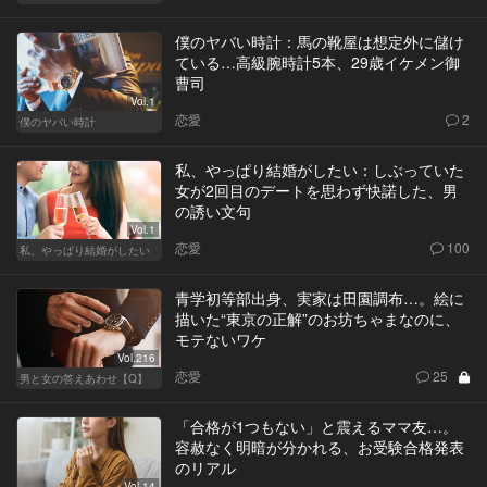
僕のヤバい時計：馬の靴屋は想定外に儲け
ている…高級腕時計5本、29歳イケメン御
曹司
Vol.1
恋愛
2
僕のヤバい時計
私、やっぱり結婚がしたい：しぶっていた
女が2回目のデートを思わず快諾した、男
の誘い文句
Vol.1
恋愛
100
私、やっぱり結婚がしたい
青学初等部出身、実家は田園調布…。絵に
描いた“東京の正解”のお坊ちゃまなのに、
モテないワケ
Vol.216
恋愛
25
男と女の答えあわせ【Q】
「合格が1つもない」と震えるママ友…。
容赦なく明暗が分かれる、お受験合格発表
のリアル
Vol.14