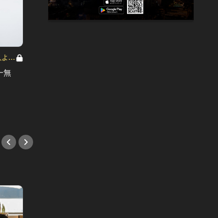
京人よ、
How to be TOKYO GENTS 東京人よ、
How to
紳士たれ！ Vol.20
紳士たれ！
一無
亜熱帯と化した東京には、襟なしシ
メール
ャツがいい
楽しめ
#隠れ