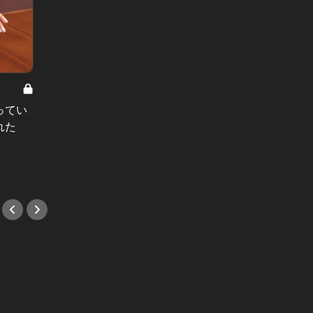
8
男と女の答えあわせ【A】 Vol.308
ってい
結婚願望ゼロだった27歳男性が、交
れた
際2年で突然プロポーズ。彼の心が
変わった“理由”とは
#小説