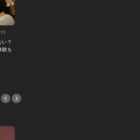
.11
美女にQ
～ Vol.9
ない？
「人生
現代の“教育・お受験”リアルドキュメ
体験を
女子１
ント Vol.29
入学できた時点で勝ち組！？ハロウ
は？時
スクールを卒業した子どもたちが、
#取材
揃って名門海外大に進学できる理由
#教養