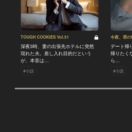
TOUGH COOKIES Vol.51
今夜、罪の味を
深夜3時、妻の出張先ホテルに突然
デート帰
現れた夫。差し入れ目的だという
帰りたく
が、本音は…
ら…
#小説
#小説