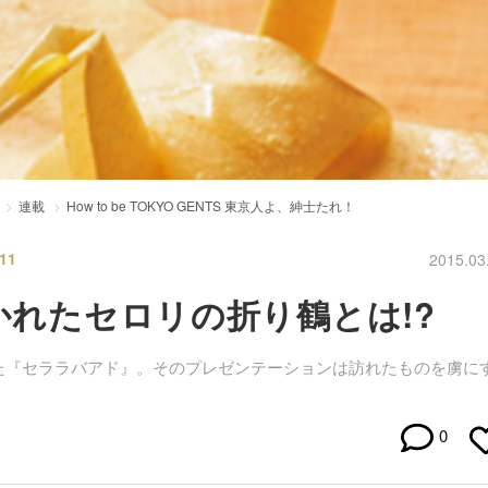
連載
How to be TOKYO GENTS 東京人よ、紳士たれ！
11
2015.03
かれたセロリの折り鶴とは!?
た『セララバアド』。そのプレゼンテーションは訪れたものを虜に
0