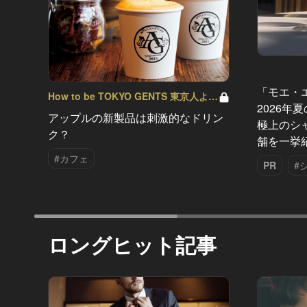
「モエ・
How to be TOKYO GENTS 東京人よ、
2026年
紳士たれ！ Vol.10
アップルの新製品は刺激的なドリン
極上のシ
ク？
舗を一挙
#カフェ
PR
#
ロングヒット記事