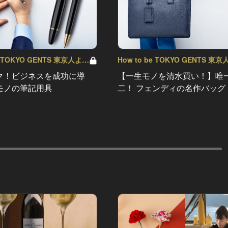
be TOKYO GENTS 東京人よ、
How to be TOKYO GENTS 東
ol.22
紳士たれ！ Vol.21
ク！ビジネスを成功に導
【一生モノを清水買い！】唯
モノの筆記用具
二！ フェンディの名作バッグ