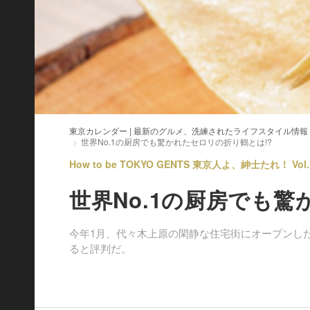
東京カレンダー | 最新のグルメ、洗練されたライフスタイル情報
世界No.1の厨房でも驚かれたセロリの折り鶴とは!?
How to be TOKYO GENTS 東京人よ、紳士たれ！ Vol.
世界No.1の厨房でも驚
今年1月、代々木上原の閑静な住宅街にオープンし
ると評判だ。