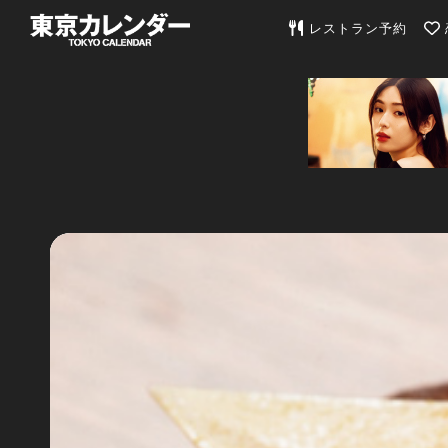
東京カレンダー | 最
レストラン予約