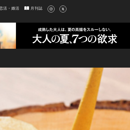
新のグルメ、洗練されたライフスタイル情報
恋活・婚活
月刊誌