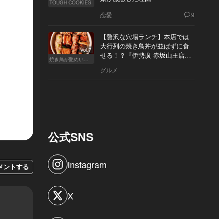
TOUGH COOKIES
恋愛
9
【贅沢な穴場ランチ】本店では
大行列の焼き鳥丼が並ばずに食
Vol.7
せる！？『伊勢廣 赤坂山王店』
焼き鳥が艶めいてきた
へ
グルメ
公式SNS
Instagram
メントする
X