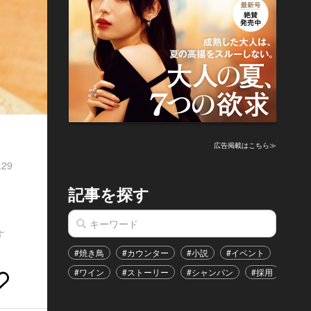
広告掲載はこちら≫
.29
記事を探す
す
#焼き鳥
#カウンター
#小説
#イベント
#港区
#ワイン
#ストーリー
#シャンパン
#採用
#恋