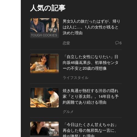
人気の記事
男女3人の旅だったはずが、帰り
は2人に…。1人の女性が残ると
Vol.74
決めた理由
TOUGH COOKIES
恋愛
6
「自立した女性になりたい」日
向坂46藤嶌果歩、初単独センタ
ーの不安と20歳の理想像
ライフスタイル
焼き鳥通が熱狂する渋谷の隠れ
家『とり茶太郎』。14年目も予
約困難であり続ける理由
グルメ
「今日はたくさん甘えちゃお」
再会した母の無邪気な一言に、
Vol.73
娘が激怒した理由