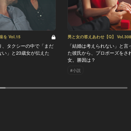
 Vol.15
男と女の答えあわせ【Q】 Vol.30
り、タクシーの中で「まだ
「結婚は考えられない」と言
ない」と23歳女が伝えた
た彼氏から、プロポーズをさ
女。勝因は？
#小説