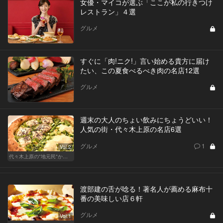
女優・マイコが選ぶ「ここが私の行きつけ
レストラン」４選
グルメ
すぐに「肉!ニク!」言い始める貴方に届け
たい、この夏食べるべき肉の名店12選
グルメ
週末の大人のちょい飲みにちょうどいい！
人気の街・代々木上原の名店6選
グルメ
1
Vol.2
代々木上原の"地元民"から愛される名店
渡部建の舌が唸る！著名人が薦める麻布十
番の美味しい店６軒
グルメ
Vol.1