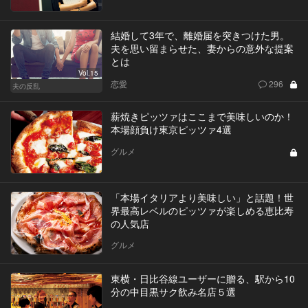
結婚して3年で、離婚届を突きつけた男。
夫を思い留まらせた、妻からの意外な提案
とは
Vol.15
恋愛
296
夫の反乱
薪焼きピッツァはここまで美味しいのか！
本場顔負け東京ピッツァ4選
グルメ
「本場イタリアより美味しい」と話題！世
界最高レベルのピッツァが楽しめる恵比寿
の人気店
グルメ
東横・日比谷線ユーザーに贈る、駅から10
分の中目黒サク飲み名店５選