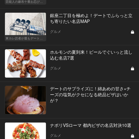
芸能人の麻布十番お忍び店リスト
銀座二丁目を極めよ！デートでふらっと立
ち寄りたい名店MAP
グルメ
Vol.2
東カレ読者が最もデートで使うエリア・銀座でデートに使える名店
ホルモンの夏到来！ビールでぐいっと流し
込む名店7選
グルメ
デートのサプライズに！綿あめの甘さ×チ
ーズの塩気がクセになる絶品ピザはいか
が？
ナポリVSローマ 都内ピザの名店対決10選
グルメ