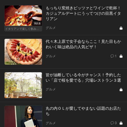
もっちり窯焼きピッツァとワインで乾杯！
カジュアルデートにうってつけの目黒イタ
リアン
Vol.6
グルメ
イタリアンで楽しく飲み会！東京の人気店へ
代々木上原で女子会ならここ！見た目もか
わいく味は絶品の人気ピザ！
グルメ
1
皆が油断している今がチャンス！予約した
い「店で桜を愛でる」穴場レストラン３選
グルメ
丸の内ＯＬが愛してやまない話題のお店た
ち
グルメ
3