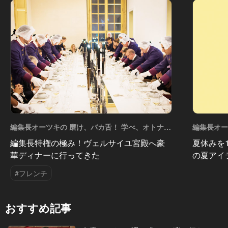
編集長オーツキの 磨け、バカ舌！ 学べ、オトナの
編集長オー
遊び Vol.57
遊び Vol.5
編集長特権の極み！ヴェルサイユ宮殿へ豪
夏休みを
華ディナーに行ってきた
の夏アイ
#フレンチ
おすすめ記事