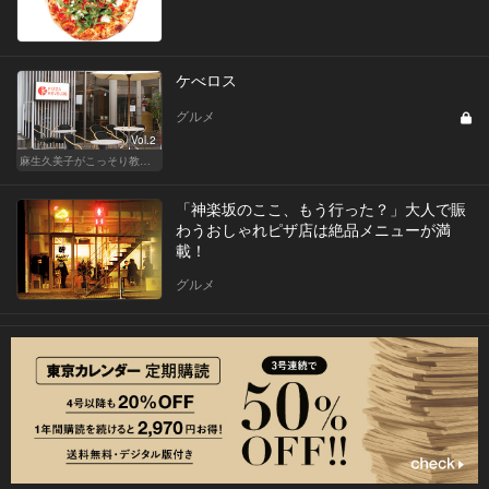
ケべロス
グルメ
Vol.2
麻生久美子がこっそり教える「私の秘密ごはん」
「神楽坂のここ、もう行った？」大人で賑
わうおしゃれピザ店は絶品メニューが満
載！
グルメ