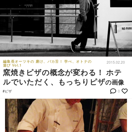
編集長オーツキの 磨け、バカ舌！ 学べ、オトナの
2015.02.20
遊び Vol.1
窯焼きピザの概念が変わる！ ホテ
ルでいただく、もっちりピザ
の画像
#ピザ
0