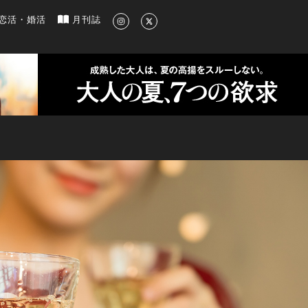
新のグルメ、洗練されたライフスタイル情報
恋活・婚活
月刊誌