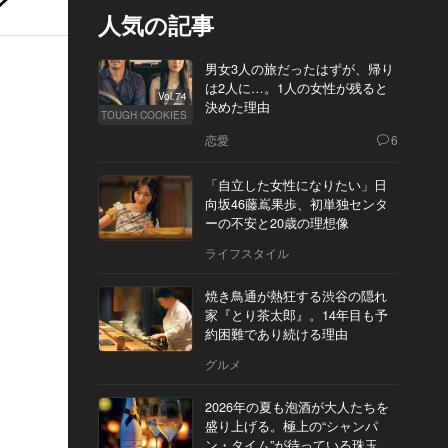
人気の記事
男女3人の旅だったはずが、帰り
は2人に…。1人の女性が残ると
Vol.74
決めた理由
TOUGH COOKIES
恋愛
6
「自立した女性になりたい」日
向坂46藤嶌果歩、初単独センタ
ーの不安と20歳の理想像
ライフスタイル
焼き鳥通が熱狂する渋谷の隠れ
家『とり茶太郎』。14年目も予
約困難であり続ける理由
グルメ
2026年の夏も泡酒が大人たちを
盛り上げる。極上の“シャンパ
ン・タイム”が待っている珠玉の