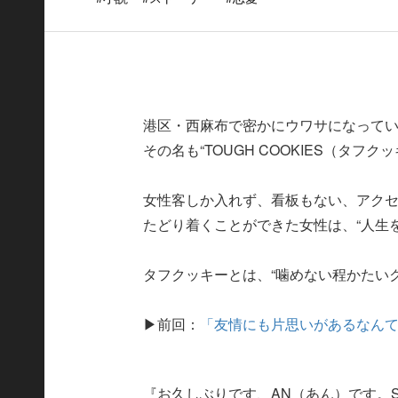
港区・西麻布で密かにウワサになってい
その名も“TOUGH COOKIES（タフク
女性客しか入れず、看板もない、アク
たどり着くことができた女性は、“人生
タフクッキーとは、“噛めない程かたい
▶前回：
「友情にも片思いがあるなん
『お久しぶりです、AN（あん）です。S