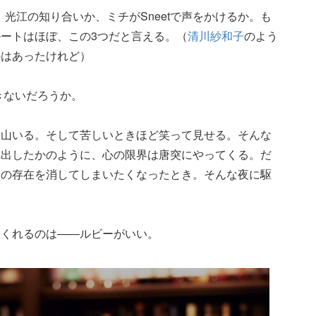
制だ。光江の知り合いか、ミチがSneetで声をかけるか。も
ートはほぼ、この3つだと言える。（
清川紗和子
のよう
外はあったけれど）
きないだろうか。
沢山いる。そして苦しいときほど笑って見せる。そんな
れ出したかのように、心の限界は唐突にやってくる。だ
分の存在を消してしまいたくなったとき。そんな夜に駆
てくれるのは――ルビーがいい。