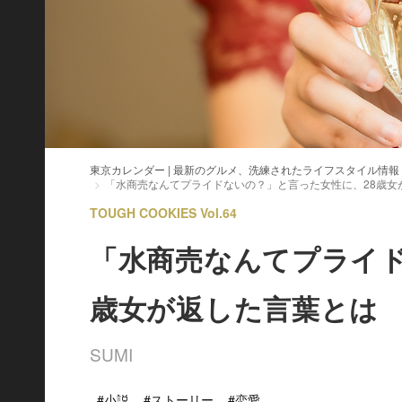
東京カレンダー | 最新のグルメ、洗練されたライフスタイル情報
「水商売なんてプライドないの？」と言った女性に、28歳女
TOUGH COOKIES Vol.64
「水商売なんてプライド
歳女が返した言葉とは
SUMI
#小説
#ストーリー
#恋愛