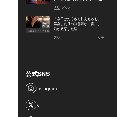
10軒
PR
グルメ
「今日はたくさん甘えちゃお」
再会した母の無邪気な一言に、
Vol.73
娘が激怒した理由
TOUGH COOKIES
恋愛
9
公式SNS
Instagram
X