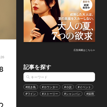
広告掲載はこちら≫
.26
記事を探す
8
#焼き鳥
#カウンター
#小説
#イベント
#港区
#ワイン
#ストーリー
#シャンパン
#採用
#恋