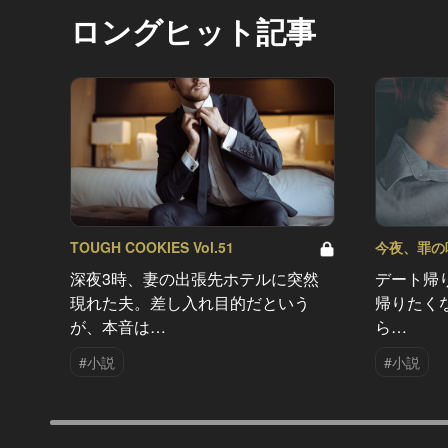
ロングヒット記事
TOUGH COOKIES Vol.51
今夜、罪の味を
深夜3時、妻の出張先ホテルに突然
デート帰
現れた夫。差し入れ目的だという
帰りたく
が、本音は…
ら…
#小説
#小説