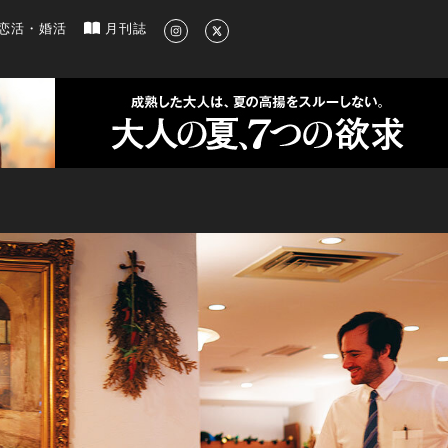
新のグルメ、洗練されたライフスタイル情報
恋活・婚活
月刊誌