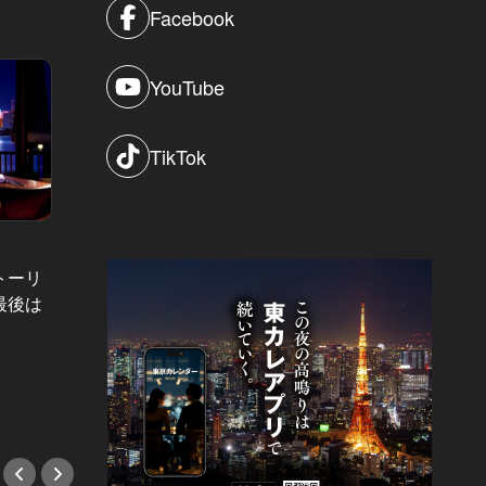
Facebook
YouTube
TikTok
トーリ
美味しいうに料理を堪能できる東京の
Lボーン特
最後は
名店 Vol.9
絶品うにを好きなだけ、贅沢に食べ
贅沢す
比べ！一貫からお好みでオーダーで
店にワ
きる秘密の鮨店
#肉
#鮨