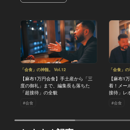
「会食」の神髄。 Vol.12
「会食」の神髄
【麻布1万円会食】手土産から「三
【麻布1
度の御礼」まで、編集長も落ちた
着！メー
「超接待」の全貌
接待」レ
#会食
#会食