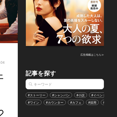
広告掲載はこちら≫
.04
記事を探す
上
#ストーリー
#シャンパン
#小説
#イベント
#
#ワイン
#カウンター
#カフェ
#採用
#恋愛