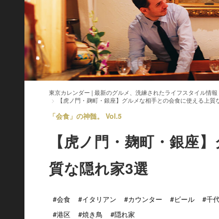
東京カレンダー | 最新のグルメ、洗練されたライフスタイル情報
【虎ノ門・麹町・銀座】グルメな相手との会食に使える上質
「会食」の神髄。 Vol.5
【虎ノ門・麹町・銀座】
質な隠れ家3選
#会食
#イタリアン
#カウンター
#ビール
#千
#港区
#焼き鳥
#隠れ家