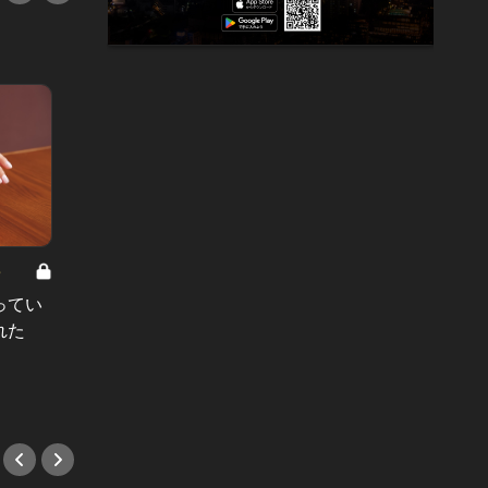
8
男と女の答えあわせ【A】 Vol.308
ってい
結婚願望ゼロだった27歳男性が、交
れた
際2年で突然プロポーズ。彼の心が
変わった“理由”とは
#小説