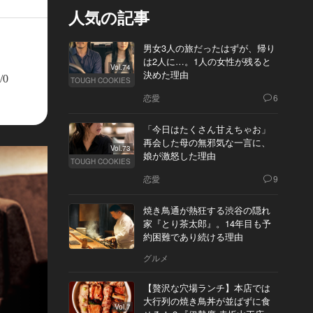
人気の記事
男女3人の旅だったはずが、帰り
は2人に…。1人の女性が残ると
Vol.74
決めた理由
/0
TOUGH COOKIES
恋愛
6
「今日はたくさん甘えちゃお」
再会した母の無邪気な一言に、
Vol.73
娘が激怒した理由
TOUGH COOKIES
恋愛
9
焼き鳥通が熱狂する渋谷の隠れ
家『とり茶太郎』。14年目も予
約困難であり続ける理由
グルメ
【贅沢な穴場ランチ】本店では
大行列の焼き鳥丼が並ばずに食
Vol.7