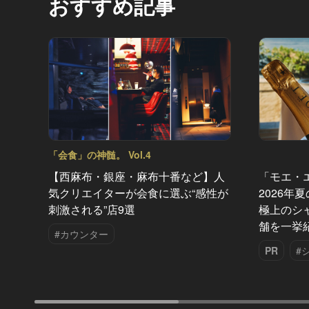
おすすめ記事
「会食」の神髄。 Vol.4
【西麻布・銀座・麻布十番など】人
「モエ・
気クリエイターが会食に選ぶ“感性が
2026年
刺激される”店9選
極上のシ
舗を一挙
#カウンター
PR
#