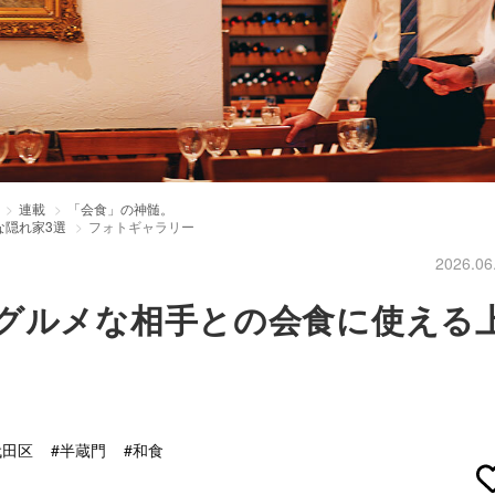
連載
「会食」の神髄。
な隠れ家3選
フォトギャラリー
2026.06
グルメな相手との会食に使える
代田区
#半蔵門
#和食