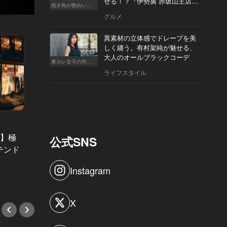
せる！？『伊勢廣 赤坂山王店』
焼き鳥が艶めいてきた
へ
グルメ
異素材の立体感でドレープを美
しく纏う。有村架純が魅せる、
Vol.53
大人のオールブラックコーデ
東カレ女子の作り方
ライフスタイル
「会食」の神髄。 Vol.9
「会食」の
選】極
【一流経営者が選ぶ会食店4選】驚
銀座・
公式SNS
テンド
きと安心感で心を開く「記憶に残る
店4選
名店」
きプラ
Instagram
#会食
#会食
X