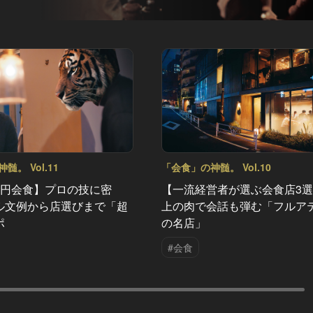
。 Vol.11
「会食」の神髄。 Vol.10
万円会食】プロの技に密
【一流経営者が選ぶ会食店3
ル文例から店選びまで「超
上の肉で会話も弾む「フルア
ポ
の名店」
#会食