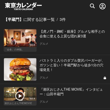
グルメ情報・プレミアムレストラン予約サイト
【半蔵門】
に関する記事一覧
/
3
件
【虎ノ門・麹町・銀座】グルメな相手との
会食に使える上質な隠れ家3選
グルメ
Vol.5
「会食」の神髄。
パストラミ入りのダブル贅沢バーガーが、
ガツンと旨い！半蔵門駅から徒歩1分の穴
場発見！
グルメ
『港区おじさんTHE MOVIE』インタビュ
ー：山田半蔵門
Vol.4
グルメ
港区おじさんTHEMOVIE