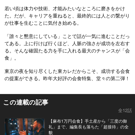
若い頃は体力や技術、才能みたいなところに磨きをかけ
た。だが、キャリアを重ねると、最終的には人との繋がり
が仕事を生むことに気付き始める。
「誰々と懇意にしている」ことで話が一気に進むことだっ
てある。上に行けば行くほど、人脈の強さが成功を左右す
る。そんな確固たる力を手に入れる最大のチャンスが「会
食」。
東京の夜を知り尽くした東カレだからこそ、成功する会食
の提案ができる。昨年大好評の会食特集、堂々の第二弾！
この連載の記事
全12話
【麻布1万円会食】手土産から「三度の御
礼」まで、編集長も落ちた「超接待」の全
貌