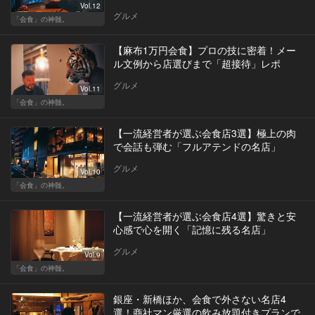
Vol.12
グルメ
「会食」の神髄。
【麻布1万円会食】プロの技に密着！メー
ル文例から店選びまで「超接待」レポ
グルメ
Vol.11
「会食」の神髄。
【一流経営者が選ぶ会食店3選】極上の肉
で会話も弾む「フルアテンドの名店」
グルメ
Vol.10
「会食」の神髄。
【一流経営者が選ぶ会食店4選】驚きと安
心感で心を開く「記憶に残る名店」
グルメ
Vol.9
「会食」の神髄。
銀座・新橋ほか、会食で外さない名店4
選！商社マン厳選の飲み放題付きプランで