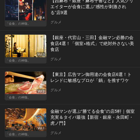
【西麻布・銀座・麻布十番など】人気クリ
エイターが会食に選ぶ“感性が刺激され
る”店9選
Vol.4
グルメ
「会食」の神髄。
【銀座・代官山・三田】金融マン必勝の会
食店4選！「個室×格式」で絶対外さない美
食店
Vol.3
グルメ
「会食」の神髄。
【東京】広告マン御用達の会食店6選！ト
レンドに敏感なプロが「鍋」を推すワケ
グルメ
Vol.2
「会食」の神髄。
金融マンが選ぶ“勝てる会食”の店5軒｜個室
充実＆タイパ最強【新宿・銀座・永田町・
虎ノ門】
Vol.1
グルメ
「会食」の神髄。