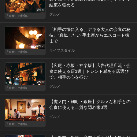
結束を強める
Vol.8
グルメ
「会食」の神髄。
「相手の懐に入る」デキる大人の会食の秘
技。“真似したい”手土産からエスコート術
まで
Vol.7
ライフスタイル
「会食」の神髄。
【広尾・赤坂・神楽坂】広告代理店流・会
食に使える店3選｜トレンド感ある店選び
で、相手の心を掴む
Vol.6
グルメ
「会食」の神髄。
【虎ノ門・麹町・銀座】グルメな相手との
会食に使える上質な隠れ家3選
グルメ
Vol.5
「会食」の神髄。