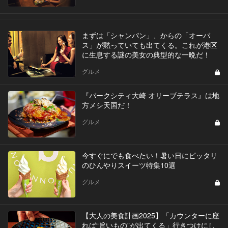
まずは「シャンパン」、からの「オーパ
ス」が黙っていても出てくる。これが港区
に生息する謎の美女の典型的な一晩だ！
グルメ
『パークシティ大崎 オリーブテラス』は地
方メシ天国だ！
グルメ
今すぐにでも食べたい！暑い日にピッタリ
のひんやりスイーツ特集10選
グルメ
【大人の美食計画2025】「カウンターに座
れば“旨いもの”が出てくる」行きつけにし