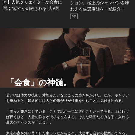
ど】人気クリエイターが会食に
ション。極上のシャンパンを味
選ぶ“感性が刺激される”店9選
わえる厳選店舗を一挙紹介！
PR
「会食」の神髄。
若い頃は体力や技術、才能みたいなところに磨きをかけた。だが、キャリア
を重ねると、最終的には人との繋がりが仕事を生むことに気付き始める。
「誰々と懇意にしている」ことで話が一気に進むことだってある。上に行け
ば行くほど、人脈の強さが成功を左右する。そんな確固たる力を手に入れる
最大のチャンスが「会食」。
東京の夜を知り尽くした東カレだからこそ、成功する会食の提案ができる。