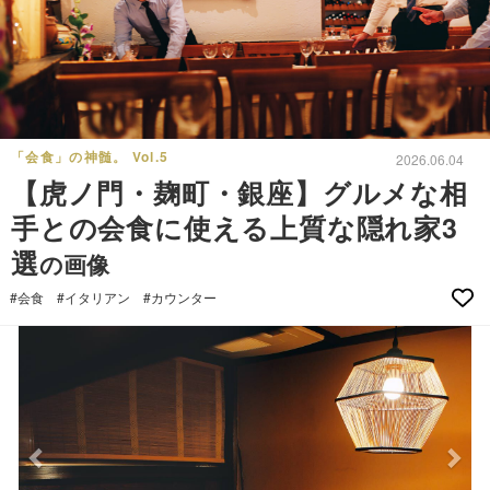
「会食」の神髄。 Vol.5
2026.06.04
【虎ノ門・麹町・銀座】グルメな相
手との会食に使える上質な隠れ家3
選
の画像
#会食
#イタリアン
#カウンター