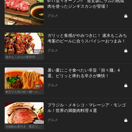
6/17堂々オープン!! 道玄坂にラムの熟成
肉を使ったジンギスカンが登場！
グルメ
ガリッと食感がやみつきに！ 速水もこみち
考案のビールに合うスパイシーおつまみ！
グルメ
Vol.23
速水もこみちの夜BAR、夜メシ、夜レシピ
暑い夏にこそ食べたい辛旨「担々麺」4
選。ピリッと痺れる辛さが爽快！
グルメ
Vol.7
東京で人気の担々麺ベストセレクション！
ブラジル・メキシコ・マレーシア・モンゴ
ル！世界の満腹肉料理４選
グルメ
Vol.2
大使館お墨付き 東京でいただく世界の肉料理