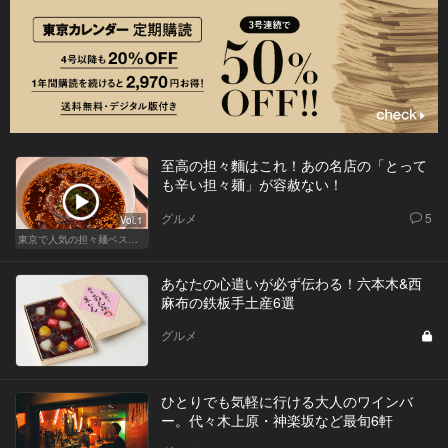
至高の担々麵はこれ！あの名店の「とって
も辛い担々麺」が容赦ない！
グルメ
5
Vol.1
東京で人気の担々麺ベストセレクション！
あなたの心遣いが必ず伝わる！六本木&西
麻布の鉄板手土産6選
グルメ
ひとりでも気軽に行ける大人のワインバ
ー。代々木上原・神楽坂など最旬6軒