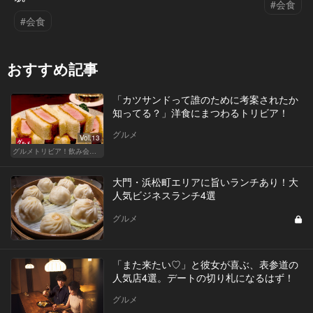
#会食
#会食
おすすめ記事
「カツサンドって誰のために考案されたか
知ってる？」洋食にまつわるトリビア！
グルメ
Vol.13
グルメトリビア！飲み会やデートで会話のネタになるQ＆A
大門・浜松町エリアに旨いランチあり！大
人気ビジネスランチ4選
グルメ
「また来たい♡」と彼女が喜ぶ、表参道の
人気店4選。デートの切り札になるはず！
グルメ