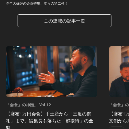
昨年大好評の会食特集、堂々の第二弾！
この連載の記事一覧
「会食」の神髄。 Vol.12
「会食」の神
【麻布1万円会食】手土産から「三度の御
【麻布1
礼」まで、編集長も落ちた「超接待」の全
文例から
貌