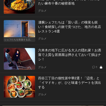
たい麻布十番の秘密基地
グルメ
凄腕シェフたちは「旨い店」の嗅覚も鋭
い！食材探しの旅で見つけた、地方の名店
レストラン6選
Vol.5
グルメ
シェフたちを刺激する店。
六本木の地下に広がる大人の隠れ家！お洒
落で上質な居酒屋は押さえておいて損はナ
シ！
グルメ
1
四谷三丁目の個性派中華2選！「辺境」と
「イマドキ」が、ひと味違うデートを演出
する
グルメ