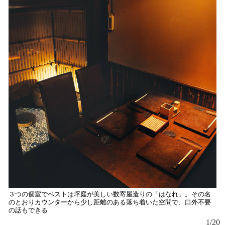
２
オ
３つの個室でベストは坪庭が美しい数寄屋造りの「はなれ」。その名
のとおりカウンターから少し距離のある落ち着いた空間で、口外不要
の話もできる
1/20