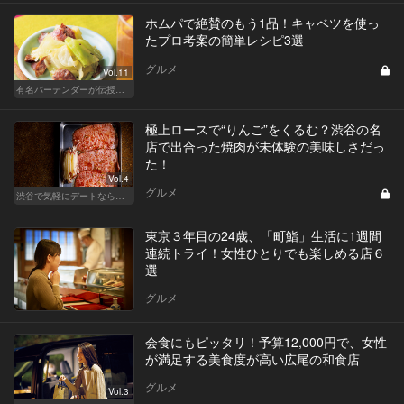
ホムパで絶賛のもう1品！キャベツを使っ
たプロ考案の簡単レシピ3選
グルメ
Vol.11
有名バーテンダーが伝授する簡単つまみレシピ
極上ロースで“りんご”をくるむ？渋谷の名
店で出合った焼肉が未体験の美味しさだっ
た！
Vol.4
グルメ
渋谷で気軽にデートならここ！ディナーにおすすめのセンスが良い人気店
東京３年目の24歳、「町鮨」生活に1週間
連続トライ！女性ひとりでも楽しめる店６
選
グルメ
会食にもピッタリ！予算12,000円で、女性
が満足する美食度が高い広尾の和食店
グルメ
Vol.3