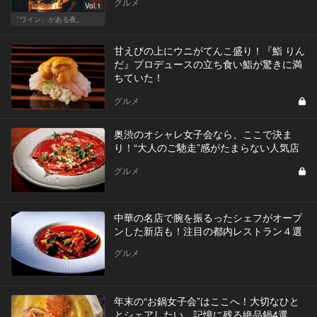
グルメ
Vol.1
「ワイン」がある夜。
甘えびの上にウニがてんこ盛り！『鮨 りん
だ』プロデュースの立ち食い鮨が驚きに満
ちていた！
グルメ
奥渋のオシャレ女子会なら、ここで決ま
り！“大人のご馳走”感がたまらない人気店
グルメ
中華の名店で腕を振るったシェフがオープ
ンした新店も！注目の都内レストラン４選
グルメ
年末の“お鍋女子会”はここへ！大切なひと
とシェアしたい、記憶に残る絶品鍋4選