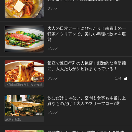
グルメ
大人の日常デートにぴったり！南青山の一
軒家イタリアンで、美しい料理の数々を堪
能
グルメ
銀座で連日行列の人気店！刺激的な麻婆麺
に、大人たちがシビれまくっている！
グルメ
4
Vol.57
小宮山雄飛の“英世”なる食卓
飲むだけじゃない、空間も食事も本当に上
質なものだけ！大人のフリーフロー7選
グルメ
Vol.5
納涼する夏。