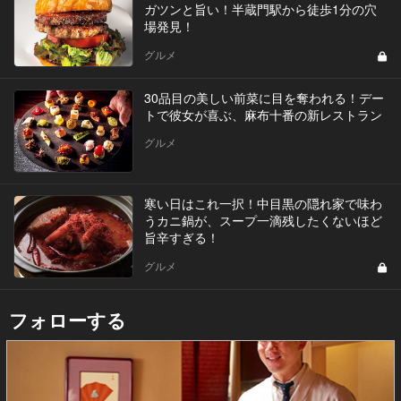
ガツンと旨い！半蔵門駅から徒歩1分の穴
場発見！
グルメ
30品目の美しい前菜に目を奪われる！デー
トで彼女が喜ぶ、麻布十番の新レストラン
グルメ
寒い日はこれ一択！中目黒の隠れ家で味わ
うカニ鍋が、スープ一滴残したくないほど
旨辛すぎる！
グルメ
フォローする