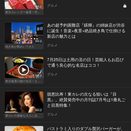
グルメ
Vol.2
東京カレンダー厳選！究極のランチ特集
あの超予約困難店『鍈輝』の姉妹店が渋谷
に誕生！音楽×夜景×絶品焼き鳥で仕掛ける
新店の魅力とは
Vol.2
グルメ
焼き鳥が艶めいてきた
7月25日は土用の丑の日！芸能人もお忍び
で通う良心的な名店はココ！
グルメ
Vol.3
東京厳選の鰻の名店！土用の丑の日じゃなくても行きたい
脱恵比寿！東カレの次なる狙いは『目
黒』。絶賛発売中の月刊誌7月号は1冊丸ご
と目黒特集！
Vol.2
グルメ
東カレの素敵な大人に必要なこと
パストラミ入りのダブル贅沢バーガーが、