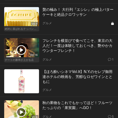
贅の極み！ 大行列『エシレ』の極上バター
ケーキと絶品クロワッサン
グルメ
Vol.4
絶対に喜ばれるテッパン手土産
フレンチを横並びで食べてこそ、東京の大
人だ！一度は体験しておくべき、艶やかカ
ウンターフレンチ！
Vol.16
グルメ
1
デートの勝率が上がる店
【ほろ酔いシネマVol.9】N.Y.のセレブ御用
達ホテルの映画を、芳醇なロゼワインとと
もに
グルメ
秋の果物をこれでもかってほど！フルーツ
たっぷりの「果実園」へGO！
グルメ
5
Vol.6