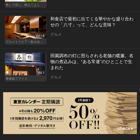
食して良し、映えてよし
和食店で最初に出てくる華やかな盛り合わ
せの「八寸」って、どんな意味？
グルメ
Vol.16
グルメトリビア！飲み会やデートで会話のネタになるQ＆A
田園調布の灯に照らされる老舗の暖簾。名
物の煮込みは、“ある常連”のひとことで生
まれた
Vol.1
グルメ
東横線プライド。