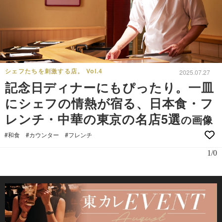
シェフたちを刺激する店。 Vol.4
2025.07.27
記念日ディナーにもぴったり。一皿
にシェフの情熱が宿る、日本食・フ
レンチ・中華の東京の名店5選
の画像
#和食
#カウンター
#フレンチ
1/0