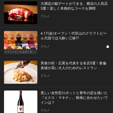
大満足の鮨デートができる、横浜の人気店
3選！楽しく本格的なコースを満喫
グルメ
4.17(金)オープン！代官山のクラフトビー
ル天国でほろ酔い三昧!?
グルメ
Vol.1
クラフトビールを思う存分レッツ飲み比べ！
美食の街・広尾を代表する名店3選！食偏
差値が高い大人のためのレストラン
グルメ
美しい女性型ロボットと青年の恋を描いた
『エクス・マキナ』。映画に合わせたいワ
インは？
グルメ