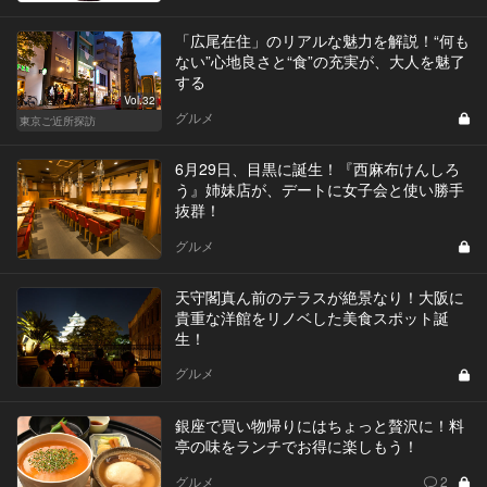
「広尾在住」のリアルな魅力を解説！“何も
ない”心地良さと“食”の充実が、大人を魅了
する
Vol.32
グルメ
東京ご近所探訪
6月29日、目黒に誕生！『西麻布けんしろ
う』姉妹店が、デートに女子会と使い勝手
抜群！
グルメ
天守閣真ん前のテラスが絶景なり！大阪に
貴重な洋館をリノベした美食スポット誕
生！
グルメ
銀座で買い物帰りにはちょっと贅沢に！料
亭の味をランチでお得に楽しもう！
グルメ
2