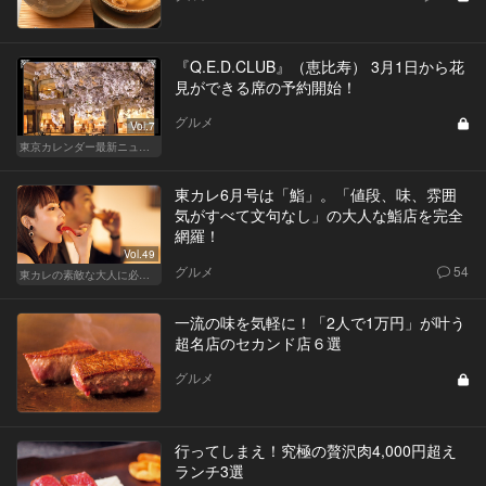
『Q.E.D.CLUB』（恵比寿） 3月1日から花
見ができる席の予約開始！
グルメ
Vol.7
東京カレンダー最新ニュース
東カレ6月号は「鮨」。「値段、味、雰囲
気がすべて文句なし」の大人な鮨店を完全
網羅！
Vol.49
グルメ
54
東カレの素敵な大人に必要なこと
一流の味を気軽に！「2人で1万円」が叶う
超名店のセカンド店６選
グルメ
行ってしまえ！究極の贅沢肉4,000円超え
ランチ3選