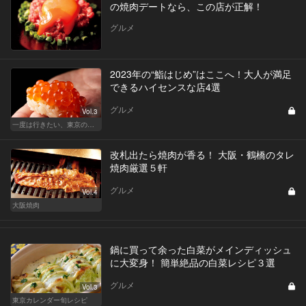
の焼肉デートなら、この店が正解！
グルメ
2023年の“鮨はじめ”はここへ！大人が満足
できるハイセンスな店4選
グルメ
Vol.3
一度は行きたい、東京の鮨の名店
改札出たら焼肉が香る！ 大阪・鶴橋のタレ
焼肉厳選５軒
グルメ
Vol.4
大阪焼肉
鍋に買って余った白菜がメインディッシュ
に大変身！ 簡単絶品の白菜レシピ３選
グルメ
Vol.3
東京カレンダー旬レシピ