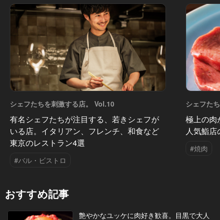
シェフたちを刺激する店。 Vol.10
シェフたちを
有名シェフたちが注目する、若きシェフが
極上の肉
いる店。イタリアン、フレンチ、和食など
人気鮨店
東京のレストラン4選
#焼肉
#バル・ビストロ
おすすめ記事
艶やかなユッケに肉好き歓喜。目黒で大人