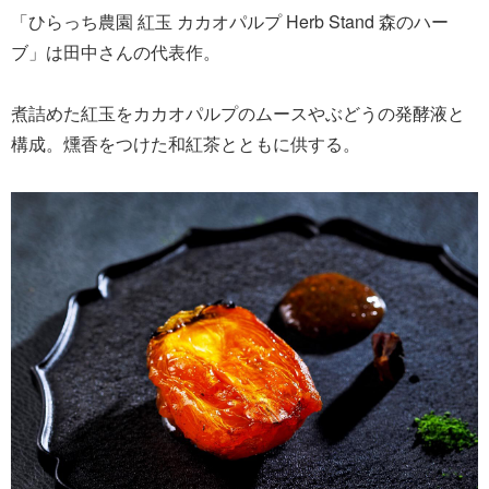
「ひらっち農園 紅玉 カカオパルプ Herb Stand 森のハー
ブ」は田中さんの代表作。
煮詰めた紅玉をカカオパルプのムースやぶどうの発酵液と
構成。燻香をつけた和紅茶とともに供する。