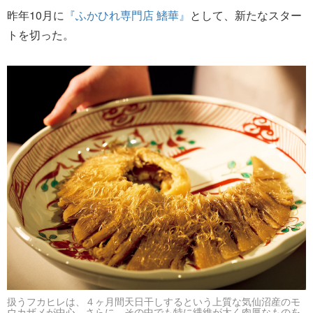
昨年10月に
『ふかひれ専門店 鰭華』
として、新たなスター
トを切った。
扱うフカヒレは、４ヶ月間天日干しするという上質な気仙沼産のモ
ウカザメが中心。さらに、その中でも特に繊維が太く肉厚なものを