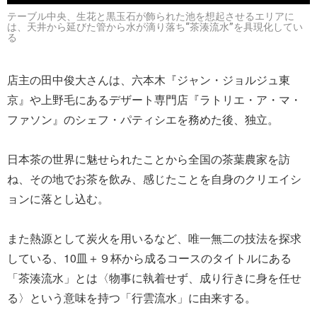
テーブル中央、生花と黒玉石が飾られた池を想起させるエリアに
は、天井から延びた管から水が滴り落ち“茶湊流水”を具現化してい
る
店主の田中俊大さんは、六本木『ジャン・ジョルジュ東
京』や上野毛にあるデザート専門店『ラトリエ・ア・マ・
ファソン』のシェフ・パティシエを務めた後、独立。
日本茶の世界に魅せられたことから全国の茶葉農家を訪
ね、その地でお茶を飲み、感じたことを自身のクリエイシ
ョンに落とし込む。
また熱源として炭火を用いるなど、唯一無二の技法を探求
している、10皿＋９杯から成るコースのタイトルにある
「茶湊流水」とは〈物事に執着せず、成り行きに身を任せ
る〉という意味を持つ「行雲流水」に由来する。