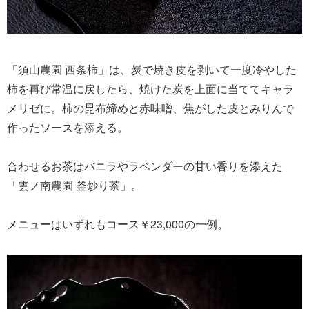
「須山農園 西条柿」は、炭で焼き皮を剥いて一度冷やした
柿を再び常温に戻したら、焼けた炭を上面に当ててキャラ
メリゼに。柿の昆布締めと赤味噌、焦がした皮とみりんで
作ったソースを添える。
合わせるお茶はバニラやラベンダーの甘い香りを添えた
「雲ノ南農園 釜炒り茶」。
メニューはいずれもコース￥23,000の一例。