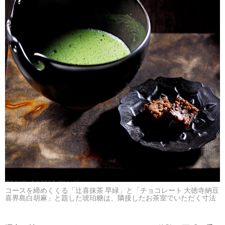
コースを締めくくる「辻喜抹茶 早緑」と「チョコレート 大徳寺納豆
喜界島白胡麻」と題した琥珀糖は、隣接したお茶室でいただく寸法