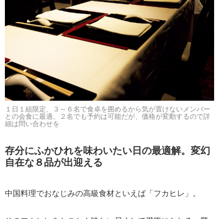
１日１組限定、３～６名で食卓を囲めるから気が置けないメンバー
との会食に最適。２名でも予約は可能だが、価格が変動するので詳
細は問い合わせを
存分にふかひれを味わいたい日の最適解。変幻
自在な８品が出迎える
中国料理でおなじみの高級食材といえば「フカヒレ」。