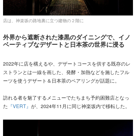
店は、神楽坂の路地裏に立つ建物の２階に
外界から遮断された漆黒のダイニングで、イノ
ベーティブなデザートと日本茶の世界に浸る
2022年に店を構えるや、デザートコースを供する既存のレ
ストランとは一線を画した、発酵・加熱などを施したフル
ーツを使うデザート＆日本茶のペアリングが話題に。
訪れる者を魅了するメニューでたちまち予約困難店となっ
た
『VERT』
が、2024年11月に同じ神楽坂内で移転した。