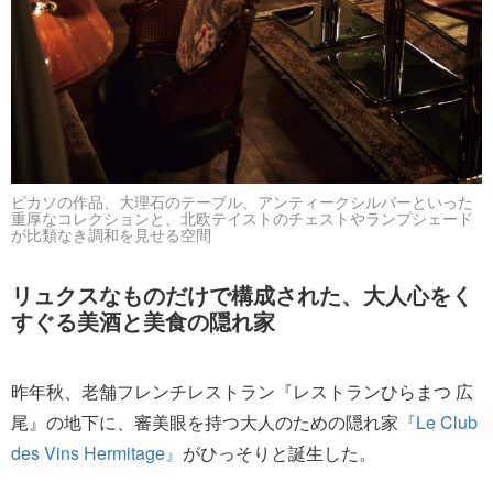
ピカソの作品、大理石のテーブル、アンティークシルバーといった
重厚なコレクションと、北欧テイストのチェストやランプシェード
が比類なき調和を見せる空間
リュクスなものだけで構成された、大人心をく
すぐる美酒と美食の隠れ家
昨年秋、老舗フレンチレストラン『レストランひらまつ 広
尾』の地下に、審美眼を持つ大人のための隠れ家
『Le Club
des Vins Hermitage』
がひっそりと誕生した。