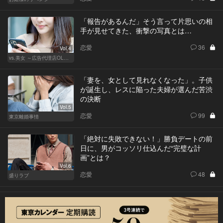
「報告があるんだ」そう言って片思いの相
手が見せてきた、衝撃の写真とは…
恋愛
36
Vol.4
vs.美女 ～広告代理店OLの挑戦～
「妻を、女として見れなくなった」。子供
が誕生し、レスに陥った夫婦が選んだ苦渋
の決断
Vol.5
恋愛
99
東京離婚事情
「絶対に失敗できない！」勝負デートの前
日に、男がコッソリ仕込んだ“完璧な計
画”とは？
Vol.6
恋愛
48
盛りラブ