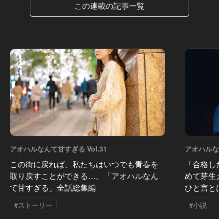
この連載の記事一覧
アオハルなんて甘すぎる Vol.31
アオハルなん
この街に戻れば、私たちはいつでも青春を
「合格し
取り戻すことができる…。「アオハルなん
めて芽生
て甘すぎる」全話総集編
ひと言と
#ストーリー
#小説