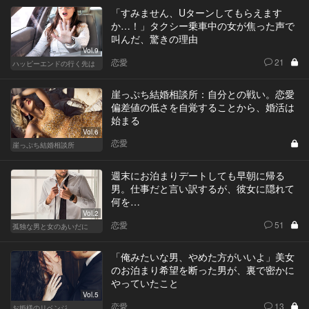
「すみません、Uターンしてもらえます
か…！」タクシー乗車中の女が焦った声で
叫んだ、驚きの理由
Vol.9
恋愛
21
ハッピーエンドの行く先は
崖っぷち結婚相談所：自分との戦い。恋愛
偏差値の低さを自覚することから、婚活は
始まる
Vol.6
恋愛
崖っぷち結婚相談所
週末にお泊まりデートしても早朝に帰る
男。仕事だと言い訳するが、彼女に隠れて
何を…
Vol.2
恋愛
51
孤独な男と女のあいだに
「俺みたいな男、やめた方がいいよ」美女
のお泊まり希望を断った男が、裏で密かに
やっていたこと
Vol.5
恋愛
13
お姫様のリベンジ