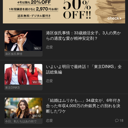
港区仮氏事情：33歳婚活女子。3人の男か
らの適度な愛が精神安定剤？
恋愛
Vol.1
港区仮氏事情
いよいよ明日で最終話！「東京DINKS」全
話総集編
恋愛
Vol.16
東京DINKS
「結婚はムリかも…」34歳女が、6年付き
合った年収4,000万の外銀男との別れを決
断したワケ
Vol.12
恋愛
18
今日、私たちはあの街で