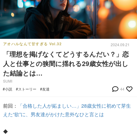
アオハルなんて甘すぎる Vol.32
2024.09.21
「理想を掲げなくてどうするんだい？」恋
人と仕事との狭間に揺れる29歳女性が出し
た結論とは…
SUMI
#小説
#ストーリー
#友達
44
前回：
「合格した人が妬ましい…」28歳女性に初めて芽生
えた“欲”に、男友達がかけた意外なひと言とは
◆