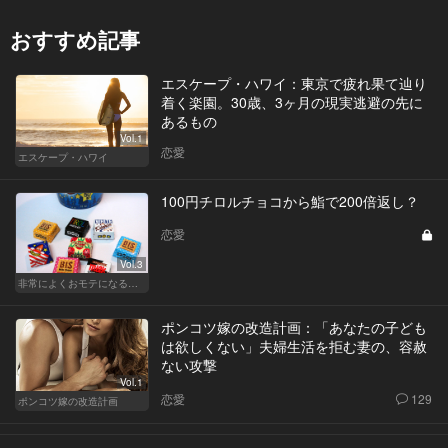
おすすめ記事
エスケープ・ハワイ：東京で疲れ果て辿り
着く楽園。30歳、3ヶ月の現実逃避の先に
あるもの
Vol.1
恋愛
エスケープ・ハワイ
100円チロルチョコから鮨で200倍返し？
恋愛
Vol.3
非常によくおモテになる殿方のホワイトデー
ポンコツ嫁の改造計画：「あなたの子ども
は欲しくない」夫婦生活を拒む妻の、容赦
ない攻撃
Vol.1
恋愛
129
ポンコツ嫁の改造計画