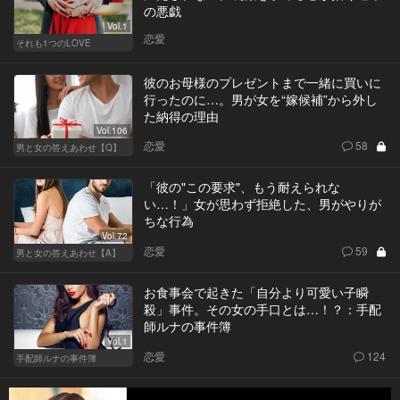
の悪戯
Vol.1
恋愛
それも1つのLOVE
彼のお母様のプレゼントまで一緒に買いに
行ったのに…。男が女を“嫁候補”から外し
た納得の理由
Vol.106
恋愛
58
男と女の答えあわせ【Q】
「彼の"この要求"、もう耐えられな
い…！」女が思わず拒絶した、男がやりが
ちな行為
Vol.72
恋愛
59
男と女の答えあわせ【A】
お食事会で起きた「自分より可愛い子瞬
殺」事件。その女の手口とは…！？：手配
師ルナの事件簿
Vol.1
恋愛
124
手配師ルナの事件簿