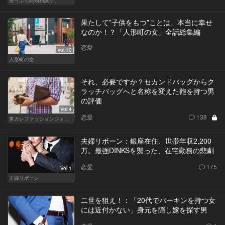
果たして”子供をもつ”ことは、本当に幸せ
なのか！？「人形町の女」全話総集編
恋愛
Vol.10
人形町の女
それ、必要ですか？セカンドバッグからク
ラッチバッグへと名称を変えた鞄を持つ男
の評価
Vol.4
恋愛
138
東カレファッションジャーナル
夫婦リボーン：銀座在住、世帯年収2,200
万。最強DINKSを襲った、在宅勤務の悲劇
恋愛
175
Vol.1
夫婦リボーン
二世を狙え！：「20代でバーキンを持つ女
には近付かない」身元を隠し嫁を探す男