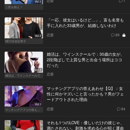
恋愛
1
Vol.1
二世を狙え！
「一応、彼女はいるけど…」。富も名誉も
手に入れた33歳男が、結婚しないわけ
恋愛
89
Vol.5
NEO渋谷区男子
婚活は、ワインスクールで：30歳の女が、
2段飛ばしで上質な男と出会う場所はココ
だった
Vol.1
恋愛
婚活は、ワインスクールで
マッチングアプリの答えあわせ【Q】：女
性に何かマズいこと言ったかも？男がフェ
ードアウトされた理由
Vol.1
恋愛
84
マッチングアプリの答えあわせ【Q】
それも1つのLOVE：優しいだけの彼じゃ、
満たされない。刺激を求める心が招く運命