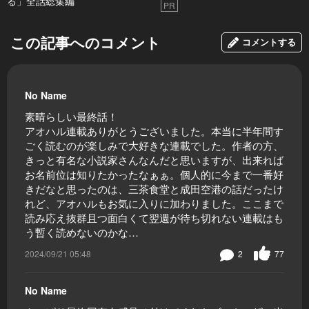
る」全話総集編
PR
この記事へのコメント
コメントする
No Name
素晴らしい最終話！
アオハル連載ありがとうございました。本当に半年間す
ごく読むのが楽しみで大好きな連載でした。作者の方、
きっと有名な小説家さんなんだと思いますが、出来れば
お名前位は知りたかったなぁぁ。個人的に今まで一番好
きだなと思ったのは、三茶食堂と成田空港の話だったけ
れど、アオハルもお気に入りに加わりました。ここまで
読み応え抜群且つ面白くて翌週が待ち切れない連載はも
う暫く読めないのかな…
2024/09/21 05:48
2
77
No Name