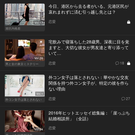
今日、港区から去る者がいる。元港区民が
哀れまれずに済む引っ越し先とは？
恋愛
Vol.17
港区内格差
宅飲みで寝落ちした28歳男。深夜に目を覚
ますと、大切な彼女が男友達と寄り添って
いて…
Vol.26
恋愛
18
男と女の東京ミステリー
外コン女子は落とされない：華やかな交友
関係を持つ外コン女子が、特定の彼を作ら
ない理由
Vol.1
恋愛
27
外コン女子は落とされない
2016年ヒットエッセイ総集編：「崖っぷち
結婚相談所」（全話）
恋愛
Vol.24
崖っぷち結婚相談所