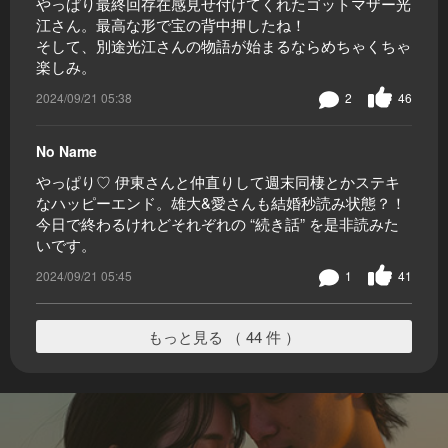
やっぱり最終回存在感見せ付けてくれたゴットマザー光
江さん。最高な形で宝の背中押したね！
そして、別途光江さんの物語が始まるならめちゃくちゃ
楽しみ。
2024/09/21 05:38
2
46
No Name
やっぱり♡ 伊東さんと仲直りして週末同棲とかステキ
なハッピーエンド。雄大&愛さんも結婚秒読み状態？！
今日で終わるけれどそれぞれの “続き話” を是非読みた
いです。
2024/09/21 05:45
1
41
もっと見る （ 44 件 ）