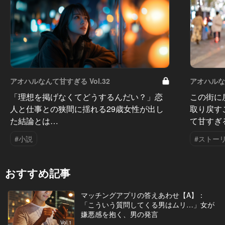
アオハルなんて甘すぎる Vol.32
アオハルなん
「理想を掲げなくてどうするんだい？」恋
この街に
人と仕事との狭間に揺れる29歳女性が出し
取り戻す
た結論とは…
て甘すぎ
#小説
#ストー
おすすめ記事
マッチングアプリの答えあわせ【A】：
「こういう質問してくる男はムリ…」女が
嫌悪感を抱く、男の発言
Vol.1