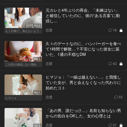
元カレと4年ぶりの再会。「未練はない」
と確信していたのに、彼の“ある言葉”に動
揺し…
Vol.3
恋愛
16
もう片隅で、凍えないよう
久々のデートなのに、ハンバーガーを食べ
て1時間で解散…？不安になった彼女に届
いた、1通の不穏なDM
Vol.5
恋愛
42
この恋が成就しない理由
ヒマジョ：「一線は越えない…」と我慢し
ていた女が、男と会えなくなった代わりに
始めたコト
Vol.1
恋愛
33
ヒマジョ
「あの男、誰だっけ…」名前も知らない男
からの告白をOKした、女の心理とは
恋愛
31
Vol.3