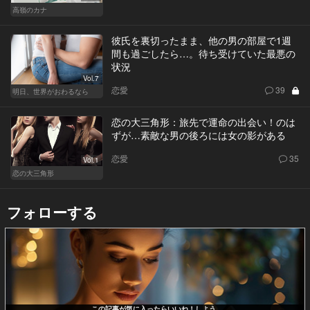
高嶺のカナ
彼氏を裏切ったまま、他の男の部屋で1週
間も過ごしたら…。待ち受けていた最悪の
状況
Vol.7
恋愛
39
明日、世界がおわるなら
恋の大三角形：旅先で運命の出会い！のは
ずが…素敵な男の後ろには女の影がある
恋愛
35
Vol.1
恋の大三角形
フォローする
この記事が気に入ったらいいね！しよう