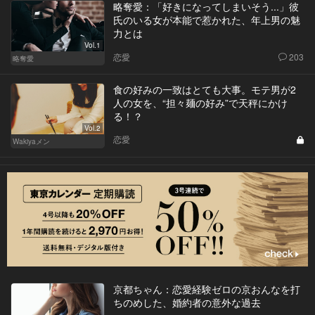
略奪愛：「好きになってしまいそう...」彼
氏のいる女が本能で惹かれた、年上男の魅
力とは
Vol.1
恋愛
203
略奪愛
食の好みの一致はとても大事。モテ男が2
人の女を、“担々麺の好み”で天秤にかけ
る！？
Vol.2
恋愛
Wakiyaメン
京都ちゃん：恋愛経験ゼロの京おんなを打
ちのめした、婚約者の意外な過去