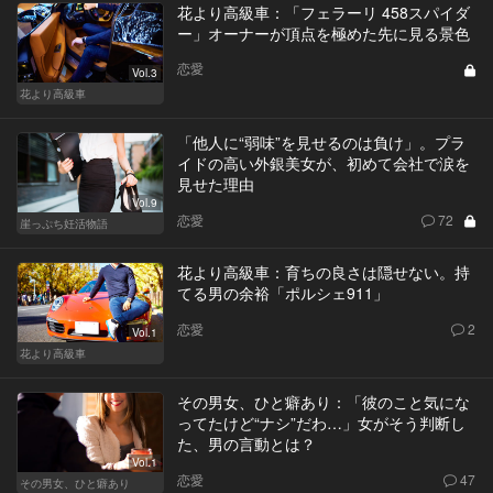
花より高級車：「フェラーリ 458スパイダ
ー」オーナーが頂点を極めた先に見る景色
恋愛
Vol.3
花より高級車
「他人に“弱味”を見せるのは負け」。プラ
イドの高い外銀美女が、初めて会社で涙を
見せた理由
Vol.9
恋愛
72
崖っぷち妊活物語
花より高級車：育ちの良さは隠せない。持
てる男の余裕「ポルシェ911」
恋愛
2
Vol.1
花より高級車
その男女、ひと癖あり：「彼のこと気にな
ってたけど“ナシ”だわ…」女がそう判断し
た、男の言動とは？
Vol.1
恋愛
47
その男女、ひと癖あり