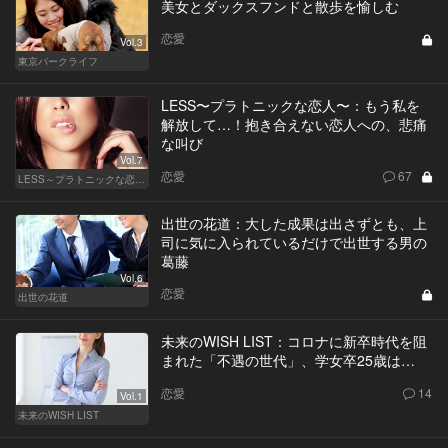
美女とダックスフンドと散歩を愉しむ
恋愛
Vol.3
東京パークライフ
LESS〜プラトニックな恋人〜：もう私を
解放して…！抱き合えない恋人への、悲痛
な叫び
Vol.7
恋愛
67
LESS～プラトニックな恋人～
出世の花道：大した成果は出さずとも、上
司に気に入られているだけで出世する男の
葛藤
Vol.6
恋愛
出世の花道
未来のWISH LIST：コロナに新卒時代を阻
まれた「不遇の世代」、学女卒25歳は…
恋愛
14
Vol.1
未来のWISH LIST