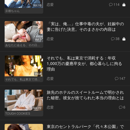
恋愛
114
Vol.10
京都ちゃん
「実は、俺…」仕事中毒の夫が、妊娠中の
妻に告げた決意。そのまさかの内容は
恋愛
38
Vol.7
あなたに会える、その日まで
それでも、私は東京で消耗する：年収
1,000万の慶應卒女が、都心暮らしに拘る
理由
Vol.1
恋愛
147
それでも、私は東京で消耗する
旅先のホテルのスイートルームで明かされ
た秘密。彼女が捨てられた本当の理由とは
恋愛
6
Vol.72
TOUGH COOKIES
東京のセントラルパーク「代々木公園」で