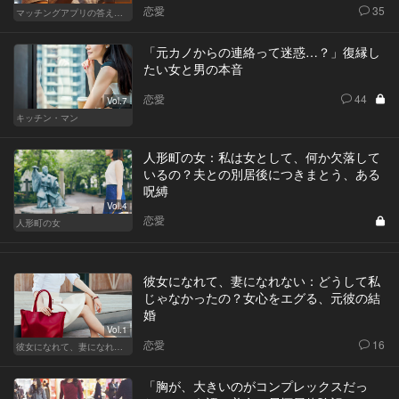
恋愛
35
マッチングアプリの答えあわせ【A】
「元カノからの連絡って迷惑…？」復縁し
たい女と男の本音
恋愛
44
Vol.7
キッチン・マン
人形町の女：私は女として、何か欠落して
いるの？夫との別居後につきまとう、ある
呪縛
Vol.4
恋愛
人形町の女
彼女になれて、妻になれない：どうして私
じゃなかったの？女心をエグる、元彼の結
婚
Vol.1
恋愛
16
彼女になれて、妻になれない
「胸が、大きいのがコンプレックスだっ