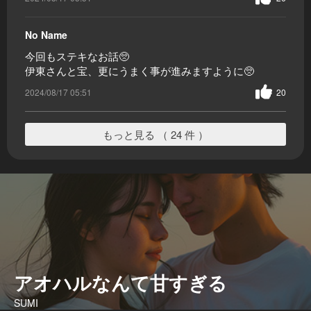
No Name
今回もステキなお話🥺
伊東さんと宝、更にうまく事が進みますように🥺
2024/08/17 05:51
20
もっと見る （ 24 件 ）
アオハルなんて甘すぎる
SUMI