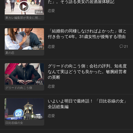
た」。そう語る美女の居酒屋体験記
恋愛
Vol.4
東カレ編集部が美女に初体験させてみた
「結婚前の同棲しなければよかった」彼と
付き合って4年。31歳女性が後悔する理由
恋愛
21
Vol.20
夏の恋
グリードの向こう側：会社の評判、知名度
なんて実はどうでも良かった。敏腕経営者
の英断
Vol.1
恋愛
グリードの向こう側
いよいよ明日で最終話！ 「日比谷線の女」
全話総集編
恋愛
Vol.15
日比谷線の女