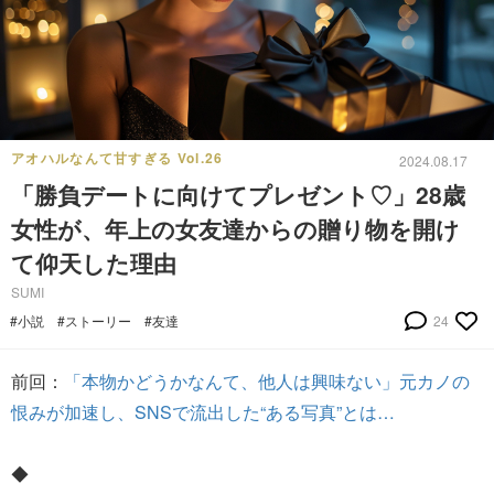
アオハルなんて甘すぎる Vol.26
2024.08.17
「勝負デートに向けてプレゼント♡」28歳
女性が、年上の女友達からの贈り物を開け
て仰天した理由
SUMI
#小説
#ストーリー
#友達
24
前回：
「本物かどうかなんて、他人は興味ない」元カノの
恨みが加速し、SNSで流出した“ある写真”とは…
◆