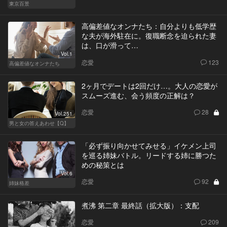
東京百景
高偏差値なオンナたち：自分よりも低学歴
な夫が海外駐在に。復職断念を迫られた妻
は、口が滑って…
Vol.1
恋愛
123
高偏差値なオンナたち
2ヶ月でデートは2回だけ…。大人の恋愛が
スムーズ進む、会う頻度の正解は？
恋愛
28
Vol.251
男と女の答えあわせ【Q】
「必ず振り向かせてみせる」イケメン上司
を巡る姉妹バトル。リードする姉に勝つた
めの秘策とは
Vol.6
恋愛
92
姉妹格差
煮沸 第二章 最終話（拡大版）：支配
恋愛
209