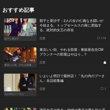
おすすめ記事
朝子と亜沙子：2人の女の仁義なき闘いが
今始まる。トップセールスの座に君臨す
る、絶対的女王の存在
Vol.1
恋愛
174
朝子と亜沙子
東京いい街、やれる部屋：東銀座在住CM
プランナーの部屋はやはり...？
Vol.3
恋愛
東京いい街、やれる部屋
いよいよ明日で最終話！「丸の内のプーさ
ん」全話総集編
恋愛
1
Vol.10
丸の内のプーさん
港区女子の終点：20代で東京の贅を知り尽