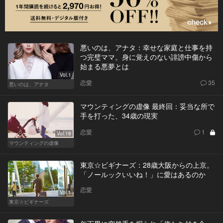
悪いのは、アナタ：幸せな家庭と仕事を持
つ完璧ママ。身に覚えのない誹謗中傷から
始まる悪夢とは
Vol.1
恋愛
35
悪いのは、アナタ
マウンティングの虚像 最終回：妥当な所で
手を打った、34歳の現実
恋愛
1
Vol.18
マウンティングの虚像
東京☆ビギナーズ：28歳大阪からの上京。
「ノールックいいね！」に愛はあるのか
恋愛
Vol.1
東京☆ビギナーズ