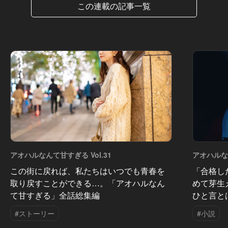
この連載の記事一覧
アオハルなんて甘すぎる Vol.31
アオハルなん
この街に戻れば、私たちはいつでも青春を
「合格し
取り戻すことができる…。「アオハルなん
めて芽生
て甘すぎる」全話総集編
ひと言と
#ストーリー
#小説