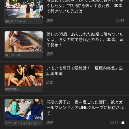
くした女。“甘い蜜”を吸いすぎた後、30歳
で行きついた先とは
Vol.1
恋愛
56
港区女子の終点
麗しの35歳：ありふれた結婚に落ちついた
女は、彼女の前で恐れおののく。35歳、恭
子見参！
Vol.1
恋愛
麗しの35歳
いよいよ明日で最終話！「慶應内格差」全
話総集編
恋愛
Vol.12
慶應内格差
同期の男子と一夜を過ごした翌日。彼とガ
ールフレンドとのLINEグループに招待され
て…
Vol.6
恋愛
29
外コン女子は落とされない