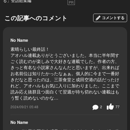
る」全話総集編
PR
この記事へのコメント
コメントする
No Name
素晴らしい最終話！
アオハル連載ありがとうございました。本当に半年間す
ごく読むのが楽しみで大好きな連載でした。作者の方、
きっと有名な小説家さんなんだと思いますが、出来れば
お名前位は知りたかったなぁぁ。個人的に今まで一番好
きだなと思ったのは、三茶食堂と成田空港の話だったけ
れど、アオハルもお気に入りに加わりました。ここまで
読み応え抜群且つ面白くて翌週が待ち切れない連載はも
う暫く読めないのかな…
2024/09/21 05:48
2
77
No Name