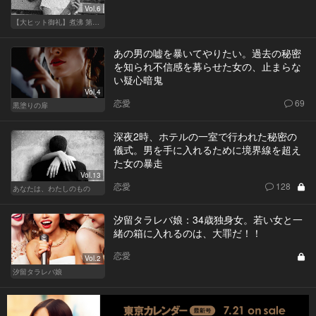
Vol.6
【大ヒット御礼】煮沸 第二章
あの男の嘘を暴いてやりたい。過去の秘密
を知られ不信感を募らせた女の、止まらな
い疑心暗鬼
Vol.4
恋愛
69
黒塗りの扉
深夜2時、ホテルの一室で行われた秘密の
儀式。男を手に入れるために境界線を超え
た女の暴走
Vol.13
恋愛
128
あなたは、わたしのもの
汐留タラレバ娘：34歳独身女。若い女と一
緒の箱に入れるのは、大罪だ！！
恋愛
Vol.2
汐留タラレバ娘