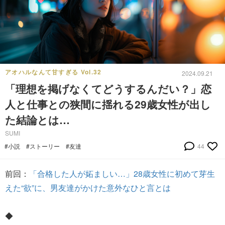
アオハルなんて甘すぎる Vol.32
2024.09.21
「理想を掲げなくてどうするんだい？」恋
人と仕事との狭間に揺れる29歳女性が出し
た結論とは…
SUMI
#小説
#ストーリー
#友達
44
前回：
「合格した人が妬ましい…」28歳女性に初めて芽生
えた“欲”に、男友達がかけた意外なひと言とは
◆