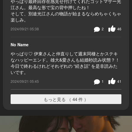
やっぱり最終回存在感見せ付けてくれたゴットマザー光
江さん。最高な形で宝の背中押したね！
そして、別途光江さんの物語が始まるならめちゃくちゃ
楽しみ。
2024/09/21 05:38
2
46
No Name
やっぱり♡ 伊東さんと仲直りして週末同棲とかステキ
なハッピーエンド。雄大&愛さんも結婚秒読み状態？！
今日で終わるけれどそれぞれの “続き話” を是非読みた
いです。
2024/09/21 05:45
1
41
もっと見る （ 44 件 ）