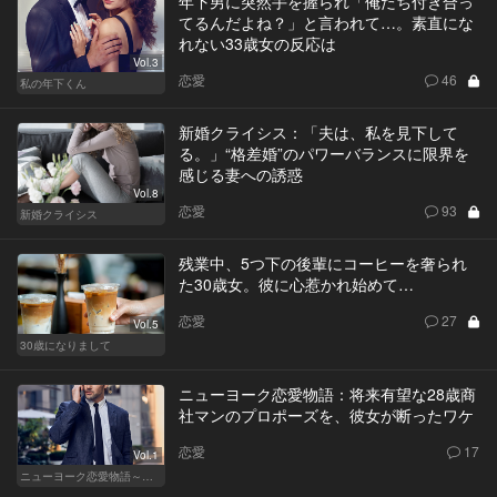
年下男に突然手を握られ「俺たち付き合っ
てるんだよね？」と言われて…。素直にな
れない33歳女の反応は
Vol.3
恋愛
46
私の年下くん
新婚クライシス：「夫は、私を見下して
る。」“格差婚”のパワーバランスに限界を
感じる妻への誘惑
Vol.8
恋愛
93
新婚クライシス
残業中、5つ下の後輩にコーヒーを奢られ
た30歳女。彼に心惹かれ始めて…
恋愛
27
Vol.5
30歳になりまして
ニューヨーク恋愛物語：将来有望な28歳商
社マンのプロポーズを、彼女が断ったワケ
恋愛
17
Vol.1
ニューヨーク恋愛物語～商社マン遥斗の場合～