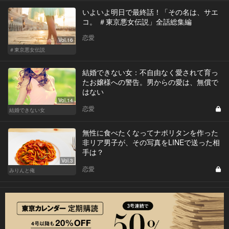
いよいよ明日で最終話！「その名は、サエ
コ。 ＃東京悪女伝説」全話総集編
恋愛
Vol.16
＃東京悪女伝説
結婚できない女：不自由なく愛されて育っ
たお嬢様への警告。男からの愛は、無償で
はない
Vol.14
恋愛
結婚できない女
無性に食べたくなってナポリタンを作った
非リア男子が、その写真をLINEで送った相
手は？
Vol.3
恋愛
みりんと俺