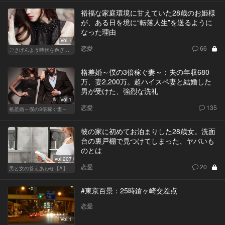
裕福な家庭環境に甘えていた28歳のお姫様
が、ある日を境に“転落人生”を送るように
なった理由
Vol.7
恋愛
66
ごきげんよう時代を過ぎても
格差婚～僕の3倍稼ぐ妻～：夫の年収680
万、妻2,200万。超ハイスペ妻と結婚した
男が受けた、強烈な洗礼
Vol.1
恋愛
135
格差婚～僕の3倍稼ぐ妻～
彼の家に初めてお泊まりした28歳女。洗面
台の裏戸棚で見つけてしまった、ヤバいも
のとは
Vol.207
恋愛
20
男と女の答えあわせ【A】
#東京百景：25時鎗ヶ崎交差点
恋愛
Vol.1