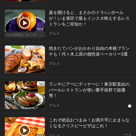
蓋を開けると、まさかのドラ○ンボール
が！いま港区で最もインスタ映えするレス
トランをご存知か！
Vol.6
グルメ
ハレの日向け フレンチ・高級店
焼きたてパンがおかわり自由の本格ブラン
チも！代々木上原の個性派ベーカリー3選
グルメ
ランチにアペにディナーに！東京駅直結の
バールレストランが使い勝手抜群で超優
秀！
グルメ
これぞ絶品おつまみ！お酒片手に止まらな
くなるクリスピーピザはこれ！
グルメ
2