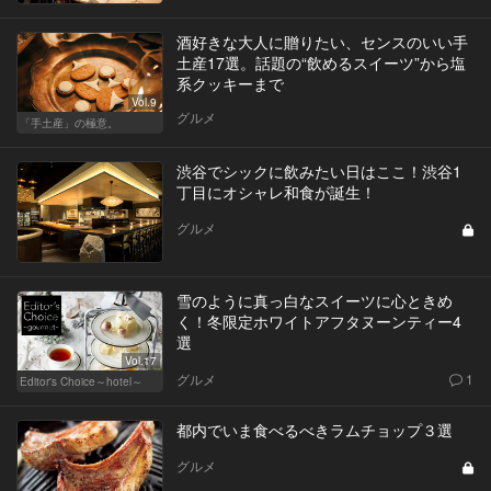
酒好きな大人に贈りたい、センスのいい手
土産17選。話題の“飲めるスイーツ”から塩
系クッキーまで
Vol.9
グルメ
「手土産」の極意。
渋谷でシックに飲みたい日はここ！渋谷1
丁目にオシャレ和食が誕生！
グルメ
雪のように真っ白なスイーツに心ときめ
く！冬限定ホワイトアフタヌーンティー4
選
Vol.17
グルメ
1
Editor's Choice～hotel～
都内でいま食べるべきラムチョップ３選
グルメ