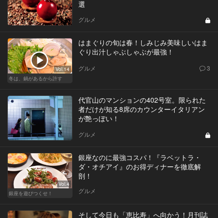
選
グルメ
はまぐりの旬は春！しみじみ美味しいはま
ぐり出汁しゃぶしゃぶが最強！
グルメ
3
Vol.14
冬は、鍋があるから許す
代官山のマンションの402号室。限られた
者だけが知る8席のカウンターイタリアン
が艶っぽい！
グルメ
銀座なのに最強コスパ！『ラベットラ・
ダ・オチアイ』のお得ディナーを徹底解
剖！
Vol.4
グルメ
銀座を遊びつくせ！
そして今日も「恵比寿」へ向かう！月刊誌