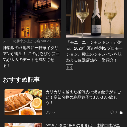
デートの勝率が上がる店 Vol.28
「モエ・エ・シャンドン」が贈
神楽坂の路地裏に一軒家イタリ
る、2026年夏の特別なプロモー
アンが誕生！ このお忍びな雰囲
ション。極上のシャンパンを味
気が大人のデートを成功させ
わえる厳選店舗を一挙紹介！
る！
PR
おすすめ記事
カリカリを越えた極薄皮の焼き餃子がすご
い！高知名物の絶品餃子でわいわい飲も
う！
グルメ
3
“生きたタコ”をそのままは、体験自体がエ