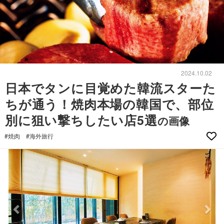
2024.10.02
日本でタンに目覚めた韓流スターた
ちが通う！焼肉本場の韓国で、部位
別に狙い撃ちしたい店5選
の画像
#焼肉
#海外旅行