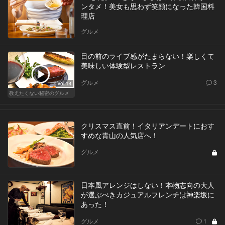
ンタメ！美女も思わず笑顔になった韓国料
理店
グルメ
目の前のライブ感がたまらない！楽しくて
美味しい体験型レストラン
グルメ
3
Vol.14
教えたくない秘密のグルメ
クリスマス直前！イタリアンデートにおす
すめな青山の人気店へ！
グルメ
日本風アレンジはしない！本物志向の大人
が選ぶべきカジュアルフレンチは神楽坂に
あった！
グルメ
1