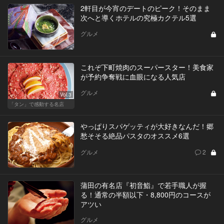
2軒目が今宵のデートのピーク！そのまま
次へと導くホテルの究極カクテル5選
グルメ
これぞ下町焼肉のスーパースター！美食家
が予約争奪戦に血眼になる人気店
グルメ
Vol.3
「タン」で感動する名店
やっぱりスパゲッティが大好きなんだ！郷
愁そそる絶品パスタのオススメ6選
グルメ
2
蒲田の有名店『初音鮨』で若手職人が握
る！通常の半額以下・8,800円のコースが
アツい
グルメ