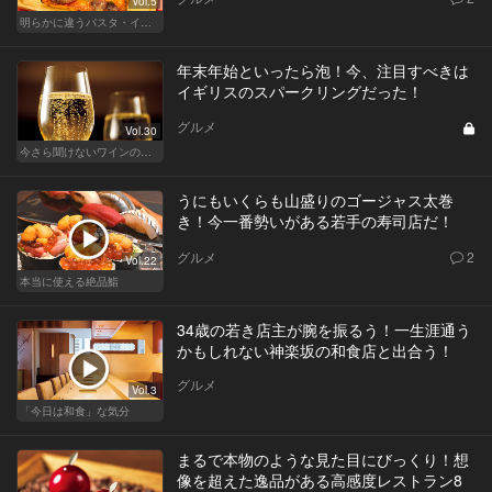
Vol.5
明らかに違うパスタ・イタリアン
年末年始といったら泡！今、注目すべきは
イギリスのスパークリングだった！
グルメ
Vol.30
今さら聞けないワインの基礎知識
うにもいくらも山盛りのゴージャス太巻
き！今一番勢いがある若手の寿司店だ！
グルメ
2
Vol.22
本当に使える絶品鮨
34歳の若き店主が腕を振るう！一生涯通う
かもしれない神楽坂の和食店と出合う！
グルメ
Vol.3
「今日は和食」な気分
まるで本物のような見た目にびっくり！想
像を超えた逸品がある高感度レストラン8