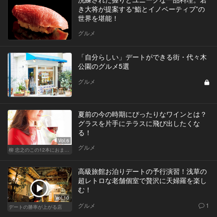
き大将が提案する“鮨とイノベーティブ”の
世界を堪能！
グルメ
「自分らしい」デートができる街・代々木
公園のグルメ5選
グルメ
夏前の今の時期にぴったりなワインとは？
グラスを片手にテラスに飛び出したくな
る！
Vol.6
グルメ
柳 忠之のこの12本におまかせ
高級旅館お泊りデートの予行演習！浅草の
超レトロな老舗個室で贅沢に天婦羅を楽し
む！
Vol.10
グルメ
1
デートの勝率が上がる店