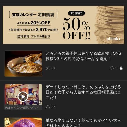
とろとろの親子丼は完全なる飲み物！SNS
投稿NGの名店で驚愕の一品を発見！
グルメ
1
デートじゃない日こそ、女っぷりを上げる
日だ！女子から人気すぎる韓国料理店はこ
こだ！
Vol.2
グルメ
教えたくない秘密のグルメ
単なる氷ではない！並んでも食べたい大人
の極上かき氷とは？