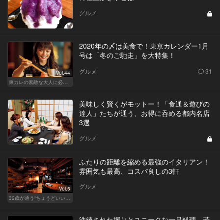
グルメ
2020年の〆は美食で！東京カレンダー1月
号は「冬のご馳走」を大特集！
グルメ
31
Vol.44
東カレの素敵な大人に必要なこと
美味しく賢くがモットー！「食通＆遊びの
達人」たちが通う、お得に呑める都内名店
3選
グルメ
ふたりの距離を縮める最強のイタリアン！
雰囲気も最高、コスパ良しの3軒
グルメ
Vol.5
32歳が通う“ちょうどいい”価格の店
洗練された握りとユニークな一品料理。若