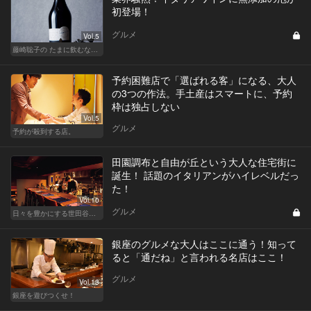
初登場！
グルメ
Vol.5
藤崎聡子の たまに飲むなら、こんな泡
予約困難店で「選ばれる客」になる、大人
の3つの作法。手土産はスマートに、予約
枠は独占しない
Vol.5
グルメ
予約が殺到する店。
田園調布と自由が丘という大人な住宅街に
誕生！ 話題のイタリアンがハイレベルだっ
た！
Vol.10
グルメ
日々を豊かにする世田谷の話題店
銀座のグルメな大人はここに通う！知って
ると「通だね」と言われる名店はここ！
グルメ
Vol.13
銀座を遊びつくせ！