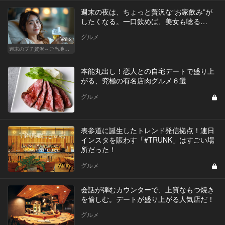
週末の夜は、ちょっと贅沢な“お家飲み”が
したくなる。一口飲めば、美女も唸る…
グルメ
Vol.2
週末のプチ贅沢～ご当地グルメ～
本能丸出し！恋人との自宅デートで盛り上
がる、究極の有名店肉グルメ６選
グルメ
表参道に誕生したトレンド発信拠点！連日
インスタを賑わす「#TRUNK」はすごい場
所だった！
グルメ
会話が弾むカウンターで、上質なもつ焼き
を愉しむ。デートが盛り上がる人気店だ！
グルメ