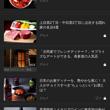
グルメ
上目黒2丁目・中目黒3丁目に点在する隠れ
家の名店4選
グルメ
「古民家でフレンチディナー？」サプライ
ズなデートができる、表参道の人気店
グルメ
Vol.6
初めてのフレンチ！緊張せずに楽しめる人気店
日常のお家ディナーを、艶やかな夜に！ 大
人がチョイスすべき“ちょっといい”お酒と
は？
グルメ
1
業界騒然！イタリアワインに無添加の泡が