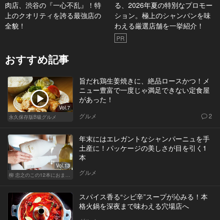
肉店、渋谷の『一心不乱』！特
る、2026年夏の特別なプロモー
上のクオリティを誇る最強店の
ション。極上のシャンパンを味
全貌！
わえる厳選店舗を一挙紹介！
PR
おすすめ記事
旨だれ鶏生姜焼きに、絶品ロースかつ！メ
ニュー豊富で一度じゃ満足できない定食屋
があった！
Vol.7
グルメ
2
永久保存版B級グルメ
年末にはエレガントなシャンパーニュを手
土産に！パッケージの美しさが目を引く1
本
Vol.13
グルメ
柳 忠之のこの12本におまかせ
スパイス香る“シビ辛”スープが沁みる！本
格火鍋を深夜まで味わえる穴場店へ