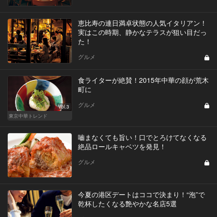
恵比寿の連日満卓状態の人気イタリアン！
実はこの時期、静かなテラスが狙い目だっ
た！
グルメ
食ライターが絶賛！2015年中華の顔が荒木
町に
グルメ
Vol.3
東京中華トレンド
嚙まなくても旨い！口でとろけてなくなる
絶品ロールキャベツを発見！
グルメ
今夏の港区デートはココで決まり！“泡”で
乾杯したくなる艶やかな名店5選