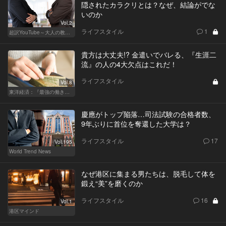
隠されたカラクリとは？なぜ、結論がでな
いのか
Vol.2
ライフスタイル
1
超訳YouTube～大人の教養講座～
貴方は大丈夫!? 金遣いでバレる、『生涯二
流』の人の4大欠点はこれだ！
ライフスタイル
Vol.8
東洋経済：『最強の働き方』『一流の育て方』
慶應がトップ陥落…司法試験の合格者数、
9年ぶりに首位を奪還した大学は？
ライフスタイル
17
Vol.195
World Trend News
なぜ港区に集まる男たちは、脱毛して体を
鍛え“美”を磨くのか
ライフスタイル
16
Vol.1
港区マインド