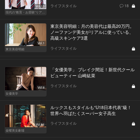
ライフスタイル
18
Vol.15
現代の“教育・お受験”リアルドキュメント
東京美容明細：月の美容代は最高20万円。
ノーファンデ美女がリアルに使っている、
高級スキンケア3選
Vol.1
ライフスタイル
東京美容明細
「女優美学」 ブレイク間近！新世代クール
ビューティー 山崎紘菜
ライフスタイル
Vol.6
女優美学
ルックスもスタイルも“U18日本代表”級！
世界へ羽ばたくスーパー女子高生
ライフスタイル
Vol.61
金曜美女劇場