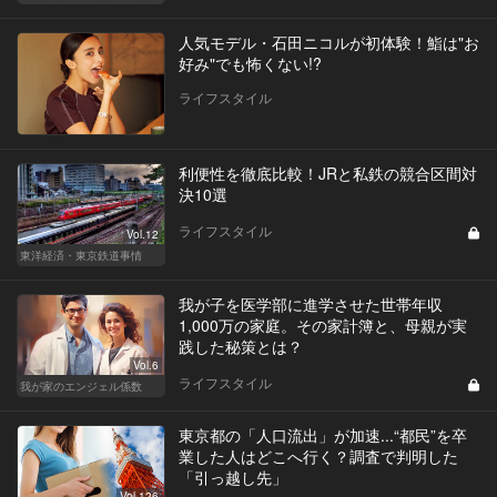
人気モデル・石田ニコルが初体験！鮨は"お
好み"でも怖くない!?
ライフスタイル
利便性を徹底比較！JRと私鉄の競合区間対
決10選
ライフスタイル
Vol.12
東洋経済・東京鉄道事情
我が子を医学部に進学させた世帯年収
1,000万の家庭。その家計簿と、母親が実
践した秘策とは？
Vol.6
ライフスタイル
我が家のエンジェル係数
東京都の「人口流出」が加速...“都民”を卒
業した人はどこへ行く？調査で判明した
「引っ越し先」
Vol.126