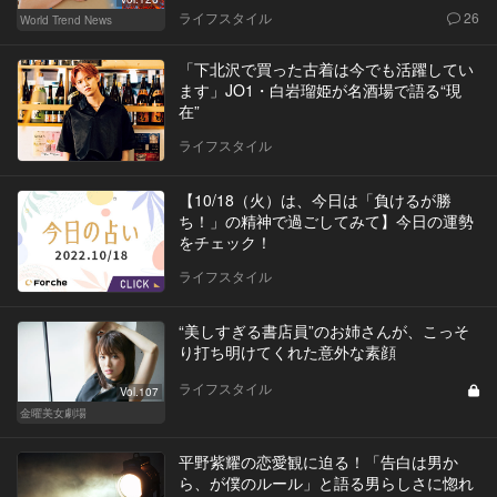
ライフスタイル
26
World Trend News
「下北沢で買った古着は今でも活躍してい
ます」JO1・白岩瑠姫が名酒場で語る“現
在”
ライフスタイル
【10/18（火）は、今日は「負けるが勝
ち！」の精神で過ごしてみて】今日の運勢
をチェック！
ライフスタイル
“美しすぎる書店員”のお姉さんが、こっそ
り打ち明けてくれた意外な素顔
ライフスタイル
Vol.107
金曜美女劇場
平野紫耀の恋愛観に迫る！「告白は男か
ら、が僕のルール」と語る男らしさに惚れ