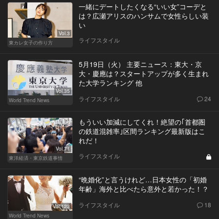
一緒にデートしたくなる“いい女”コーデと
は？広瀬アリスのハンサムで女性らしい装
い
Vol.3
ライフスタイル
東カレ女子の作り方
5月19日（火） 主要ニュース：東大・京
大・慶應は？スタートアップが多く生まれ
た大学ランキング 他
Vol.35
ライフスタイル
24
World Trend News
もういい加減にしてくれ！絶望の｢首都圏
の鉄道混雑率｣区間ランキング最新版はこ
れだ！
Vol.71
ライフスタイル
東洋経済・東京鉄道事情
“晩婚化”と言うけれど…日本女性の「初婚
年齢」海外と比べたら意外と若かった！？
ライフスタイル
18
Vol.123
World Trend News