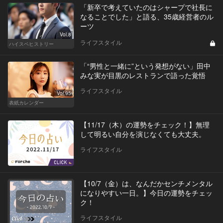
「新卒で考えていたのはシャープで社長に
なることでした」と語る、35歳経営者のル
ーツ
Vol.8
ライフスタイル
ハイスペヒストリー
「“男性と一緒に”という発想がない」田中
みな実が目黒のレストランで語った覚悟
ライフスタイル
Vol.95
表紙カレンダー
【11/17（木）の運勢をチェック！】無理
して明るい自分を演じなくても大丈夫。
ライフスタイル
【10/7（金）は、なんだかセンチメンタル
になりやすい一日。】今日の運勢をチェッ
ク！
ライフスタイル