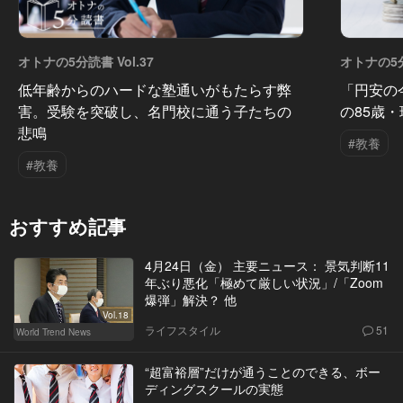
オトナの5分読書 Vol.37
オトナの5分
低年齢からのハードな塾通いがもたらす弊
「円安の
害。受験を突破し、名門校に通う子たちの
の85歳
悲鳴
#教養
#教養
おすすめ記事
4月24日（金） 主要ニュース： 景気判断11
年ぶり悪化「極めて厳しい状況」/「Zoom
爆弾」解決？ 他
Vol.18
ライフスタイル
51
World Trend News
“超富裕層”だけが通うことのできる、ボー
ディングスクールの実態