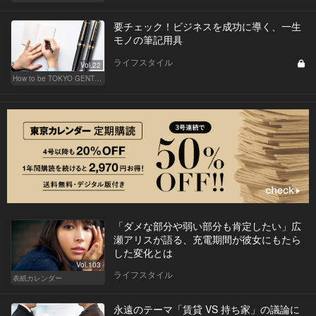
要チェック！ビジネスを成功に導く、一生
モノの筆記用具
ライフスタイル
Vol.22
How to be TOKYO GENTS 東京人よ、紳士たれ！
「ダメな部分や弱い部分も肯定したい」広
瀬アリスが語る、充電期間が彼女にもたら
した変化とは
Vol.103
ライフスタイル
表紙カレンダー
永遠のテーマ「賃貸 VS 持ち家」の議論に