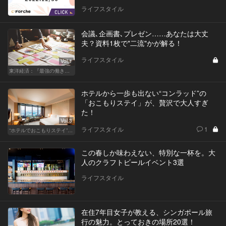
ライフスタイル
会議､企画書､プレゼン……あなたは大丈
夫？資料1枚で"二流"かが解る！
ライフスタイル
Vol.1
東洋経済：『最強の働き方』『一流の育て方』
ホテルから一歩も出ない“コンラッド”の
「おこもりステイ」が、贅沢で大人すぎ
た！
Vol.3
ライフスタイル
1
“ホテルでおこもりステイ”が大人デートに最高の選択だ
この春しか味わえない、特別な一杯を。大
人のクラフトビールイベント3選
ライフスタイル
在住7年目女子が教える、シンガポール旅
行の魅力。とっておきの場所20選！