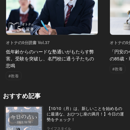
オトナの5分読書 Vol.37
オトナの5分
低年齢からのハードな塾通いがもたらす弊
「円安の
害。受験を突破し、名門校に通う子たちの
の85歳
悲鳴
#教養
#教養
おすすめ記事
【10/10（月）は、新しいことを始めるの
に最適な、おひつじ座の満月！】今日の運
勢をチェック！
ライフスタイル