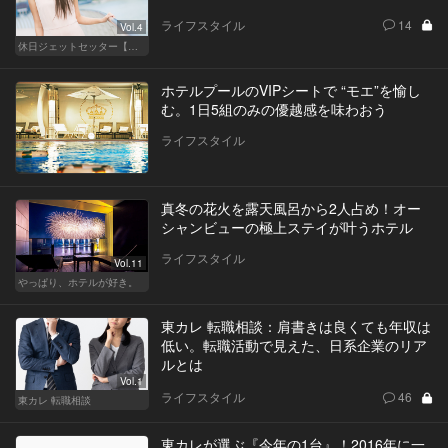
ライフスタイル
14
Vol.4
休日ジェットセッター【厳選スポット編】
ホテルプールのVIPシートで “モエ”を愉し
む。1日5組のみの優越感を味わおう
ライフスタイル
真冬の花火を露天風呂から2人占め！オー
シャンビューの極上ステイが叶うホテル
ライフスタイル
Vol.11
やっぱり、ホテルが好き。
東カレ 転職相談：肩書きは良くても年収は
低い。転職活動で見えた、日系企業のリア
ルとは
Vol.1
ライフスタイル
46
東カレ 転職相談
東カレが選ぶ『今年の1台』！2016年に一