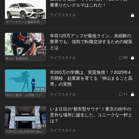
番乗りたいクルマはこれだ！
ライフスタイル
Vol.16
サトータケシと編集部員 船山の"CAR GENTSへの道"
年収120万アップが最低ライン。未経験の
業界でも、強気で転職交渉するための秘策
とは
Vol.2
ライフスタイル
60
東カレ 転職相談
年200万の学費は、実質無償！？2023年4
月開校、起業家を育てる『神山まるごと高
専』の実態
Vol.33
ライフスタイル
11
現代の“教育・お受験”リアルドキュメント
いま注目の“都市型サウナ”！東京の街中の
意外な場所に誕生した、ユニークな一軒と
は？
Vol.5
ライフスタイル
TOKYO CALENDAR SAUNA CLUB ― トウカレ サウナクラブ ―