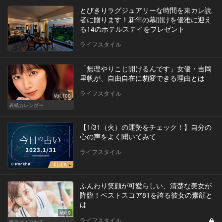
とびきりラグジュアリーな時間を東カレ読
者に贈ります！新年の幕開けを優雅に迎え
る14のホテルステイをプレゼント
ライフスタイル
「無理やりこじ開けるんです」女優・吉岡
里帆が、自由自在に豹変できる理由とは
ライフスタイル
Vol.100
表紙カレンダー
【1/31（火）の運勢をチェック！】自分の
心の声をよく聞いてみて
ライフスタイル
ふんわり笑顔が可愛らしい、清楚な美女が
降臨！ベストスコア81を誇る彼女の素顔と
は
Vol.9
ライフスタイル
東京ゴルフ女子