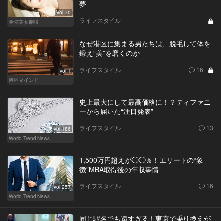
夢
Vol.70
ライフスタイル
金曜美女劇場
なぜ港区に集まる男たちは、脱毛して体を
鍛え“美”を磨くのか
ライフスタイル
16
Vol.1
港区マインド
史上最大にして最高価格に！？ティファニ
ーから届いた“注目発表”
ライフスタイル
13
Vol.186
World Trend News
1,500万円超えが◯◯％！エリートの“象
徴”MBA取得後の年収事情
ライフスタイル
16
Vol.257
World Trend News
同じ駅名でも遠すぎる！東京で乗り換えが