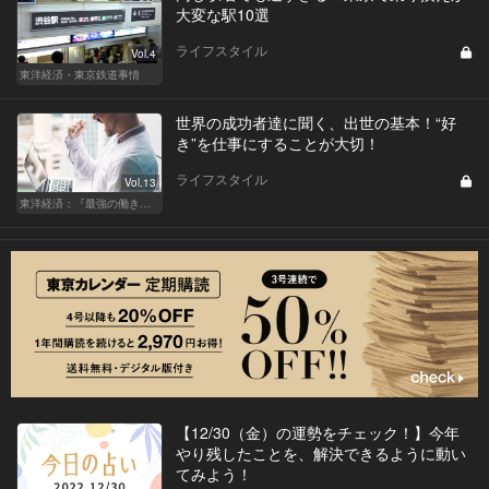
大変な駅10選
ライフスタイル
Vol.4
東洋経済・東京鉄道事情
世界の成功者達に聞く、出世の基本！“好
き”を仕事にすることが大切！
ライフスタイル
Vol.13
東洋経済：『最強の働き方』『一流の育て方』
【12/30（金）の運勢をチェック！】今年
やり残したことを、解決できるように動い
てみよう！