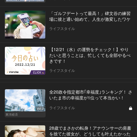
「ゴルフデートって最高！」碑文谷の練習
場に彼と通い始めて、人生が激変したワケ
ライフスタイル
【12/21（水）の運勢をチェック！】やり
たいと思うことは、忙しくても全部やるべ
きです！
ライフスタイル
全20政令指定都市｢幸福度｣ランキング！ さ
いたま市の幸福度が1位って本当かい！
ライフスタイル
Vol.2
東洋経済
28歳でまさかの転身！アナウンサーの肩書
を捨てた彼女が、どうしても叶えたかった