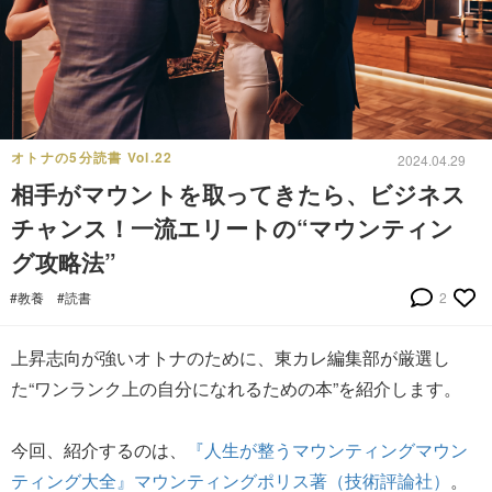
オトナの5分読書 Vol.22
2024.04.29
相手がマウントを取ってきたら、ビジネス
チャンス！一流エリートの“マウンティン
グ攻略法”
#教養
#読書
2
上昇志向が強いオトナのために、東カレ編集部が厳選し
た“ワンランク上の自分になれるための本”を紹介します。
今回、紹介するのは、
『人生が整うマウンティングマウン
ティング大全』マウンティングポリス著（技術評論社）
。