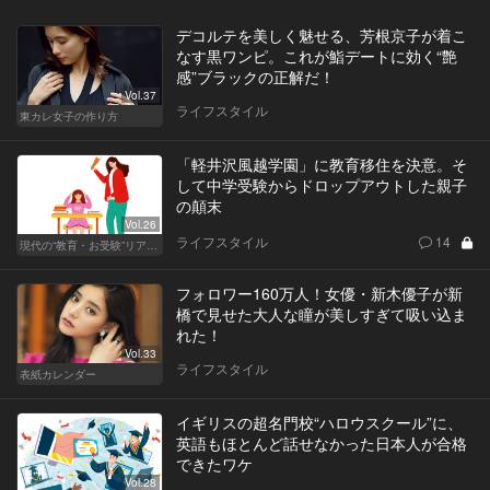
デコルテを美しく魅せる、芳根京子が着こ
なす黒ワンピ。これが鮨デートに効く“艶
感”ブラックの正解だ！
Vol.37
ライフスタイル
東カレ女子の作り方
「軽井沢風越学園」に教育移住を決意。そ
して中学受験からドロップアウトした親子
の顛末
Vol.26
ライフスタイル
14
現代の“教育・お受験”リアルドキュメント
フォロワー160万人！女優・新木優子が新
橋で見せた大人な瞳が美しすぎて吸い込ま
れた！
Vol.33
ライフスタイル
表紙カレンダー
イギリスの超名門校“ハロウスクール”に、
英語もほとんど話せなかった日本人が合格
できたワケ
Vol.28