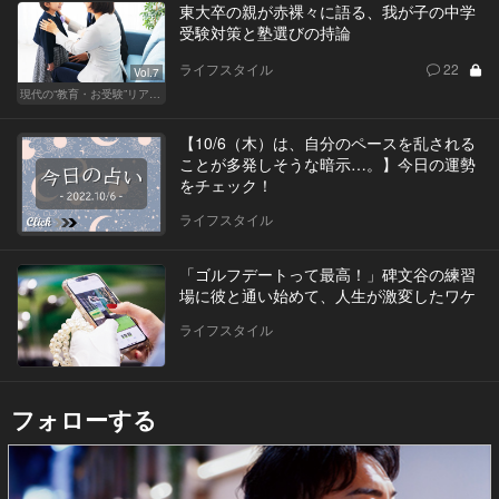
東大卒の親が赤裸々に語る、我が子の中学
受験対策と塾選びの持論
ライフスタイル
22
Vol.7
現代の“教育・お受験”リアルドキュメント
【10/6（木）は、自分のペースを乱される
ことが多発しそうな暗示…。】今日の運勢
をチェック！
ライフスタイル
「ゴルフデートって最高！」碑文谷の練習
場に彼と通い始めて、人生が激変したワケ
ライフスタイル
フォローする