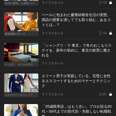
ライフスタイル
15
現代の“教育・お受験”リアルドキュメント
ベールに包まれた慶應幼稚舎生活の実態。
国語の授業を潰してでも取り組む、あるコ
トとは…？
Vol.3
ライフスタイル
13
慶應義塾のすべて
「シャングリ・ラ 東京」で冬のおこもりス
テイを。新年の初めに、東京の絶景に癒さ
れる
Vol.23
ライフスタイル
やっぱり、ホテルが好き。
エリート男子が実践している、完璧に女性
をエスコートするためのマナーとテクニッ
ク
Vol.8
ライフスタイル
21
大人のマナーをランクアップせよ
「35歳限界説」はもう古い。プロが語る20
代～50代までの世代別・失敗しない転職戦
略