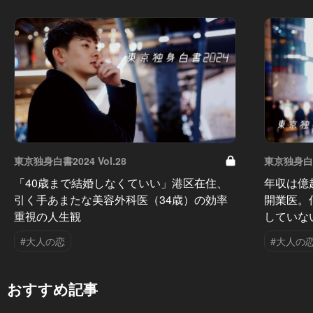
東京独身白書2024 Vol.28
東京独身白書2
「40歳まで結婚しなくていい」港区在住、
年収は億
引く手あまたな美容外科医（34歳）の効率
開業医。
重視の人生観
していな
#大人の恋
#大人の
おすすめ記事