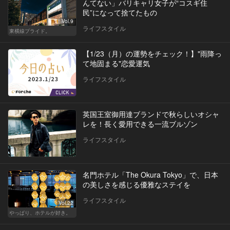
んてない」バリキャリ女子が“コスギ住
民”になって捨てたもの
Vol.9
ライフスタイル
東横線プライド。
【1/23（月）の運勢をチェック！】"雨降っ
て地固まる"恋愛運気
ライフスタイル
英国王室御用達ブランドで秋らしいオシャ
レを！長く愛用できる一流ブルゾン
ライフスタイル
名門ホテル「The Okura Tokyo」で、日本
の美しさを感じる優雅なステイを
ライフスタイル
Vol.22
やっぱり、ホテルが好き。