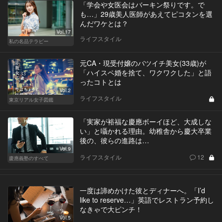
「学会や女医会はバーキン祭りです。で
も…」29歳美人医師があえてピコタンを選
んだワケとは？
Vol.17
ライフスタイル
私の名品テラピー
元CA・現受付嬢のバツイチ美女(33歳)が
「ハイスペ婚を捨て、ワクワクした」と語
ったコトとは
Vol.2
ライフスタイル
東京リアル女子図鑑
「実家が裕福な慶應ボーイほど、大成しな
い」と囁かれる理由。幼稚舎から慶大卒業
後の、彼らの進路は…
Vol.9
ライフスタイル
12
慶應義塾のすべて
一度は諦めかけた彼とディナーへ。「I’d
like to reserve…」英語でレストラン予約し
なきゃで大ピンチ！
Vol.5