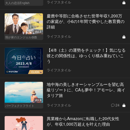
ライフスタイル
大人の恋活English
慶應中等部に合格させた世帯年収1,200万
の家庭が、小6の1年間で費やした教育費の
詳細
Vol.5
ライフスタイル
我が家のエンジェル係数
【4/8（土）の運勢をチェック！】気になる
彼との関係性は、ゆっくり積み重ねていこ
う
ライフスタイル
地中海の美しきオーシャンブルーを望む高
級リゾートに、CAも夢中！アモーレ、南イ
タリア旅
Vol.9
ライフスタイル
24
パーフェクトフライト
異業種からAmazonに転職した20代女性
が、年収1,000万超えを叶えた理由