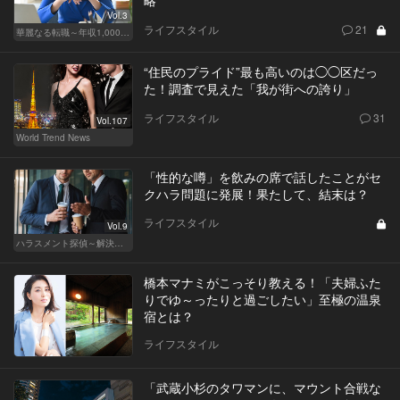
Vol.3
ライフスタイル
21
華麗なる転職～年収1,000万超の道～
“住民のプライド”最も高いのは◯◯区だっ
た！調査で見えた「我が街への誇り」
ライフスタイル
31
Vol.107
World Trend News
「性的な噂」を飲みの席で話したことがセ
クハラ問題に発展！果たして、結末は？
ライフスタイル
Vol.9
ハラスメント探偵～解決編～
橋本マナミがこっそり教える！「夫婦ふた
りでゆ～ったりと過ごしたい」至極の温泉
宿とは？
ライフスタイル
「武蔵小杉のタワマンに、マウント合戦な