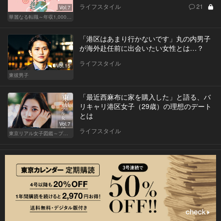
ライフスタイル
21
Vol.7
華麗なる転職～年収1,000万超の道～
「港区はあまり行かないです」丸の内男子
が海外赴任前に出会いたい女性とは…？
ライフスタイル
Vol.15
東彼男子
「最近西麻布に家を購入した」と語る、バ
リキャリ港区女子（29歳）の理想のデート
とは
Vol.7
ライフスタイル
東京リアル女子図鑑～プロローグ編～