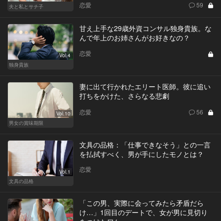
恋愛
59
夫と私とサチ子
甘え上手な29歳外資コンサル独身貴族。な
んで年上のお姉さんがお好きなの？
恋愛
Vol.4
独身貴族
妻に出て行かれたエリート医師。彼に追い
打ちをかけた、さらなる悲劇
恋愛
56
Vol.10
男女の賞味期限
文具の品格：「仕事できなそう」との一言
を払拭すべく、男が手にしたモノとは？
恋愛
Vol.1
文具の品格
「この男、実際に会ってみたら矛盾だら
け…」1回目のデートで、女が男に見切り