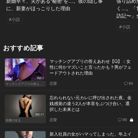
新婚早々、夫がある“秘密”を…。彼の隠し事
張り詰め
に、新妻がほっこりした理由
く…。「
訪記〜」
#小説
#小説
おすすめ記事
マッチングアプリの答えあわせ【Q】：女
性に何かマズいこと言ったかも？男がフェ
ードアウトされた理由
Vol.1
恋愛
84
マッチングアプリの答えあわせ【Q】
忘れられない元カレに呼び出された夜。金
銭感覚の違う2人が本音をぶつけ合い、選
択した未来とは
Vol.11
恋愛
99
浪費の女王
新入社員の女がハマってしまった、年上イ