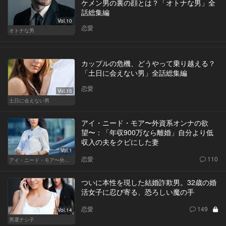
ケメン男の裏の顔とは？「オトナな男」全
話総集編
Vol.10
恋愛
オトナな男
カップルの危機、どうやって乗り越える？
「土日に会えない男」全話総集編
恋愛
Vol.15
土日に会えない男
アイ・ニード・モア〜外資系オンナの欲
望〜：「年収900万なら離婚」自分より低
収入の夫をクビにした妻
Vol.1
恋愛
110
アイ・ニード・モア〜外資系オンナの欲望〜
ついに本性を現した結婚詐欺男。32歳の婚
活女子に忍び寄る、恐ろしい魔の手
恋愛
149
Vol.14
男運ナシ子