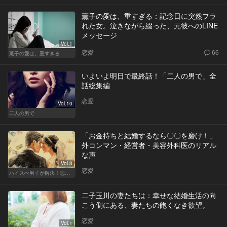
薫子の愛は、重すぎる：記念日に突然フラ
れた女。泣きながら綴った、元彼へのLINE
メッセージ
Vol.1
恋愛
66
薫子の愛は、重すぎる
いよいよ明日で最終話！「二人の男で」全
話総集編
恋愛
Vol.10
二人の男で
「お金持ちと結婚するなら〇〇を磨け！」
外コンマン・経営者・美容外科医のリアル
な声
Vol.3
恋愛
ハイスぺ男子が解決！恋愛相談室
二子玉川の妻たちは：幸せな結婚生活の向
こう側にある、妻たちの飽くなき欲望。
恋愛
Vol.1