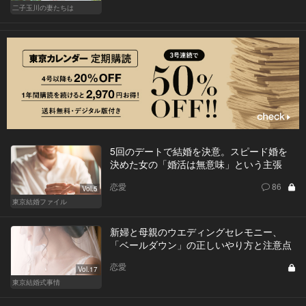
二子玉川の妻たちは
5回のデートで結婚を決意。スピード婚を
決めた女の「婚活は無意味」という主張
恋愛
86
Vol.5
東京結婚ファイル
新婦と母親のウエディングセレモニー、
「ベールダウン」の正しいやり方と注意点
恋愛
Vol.17
東京結婚式事情