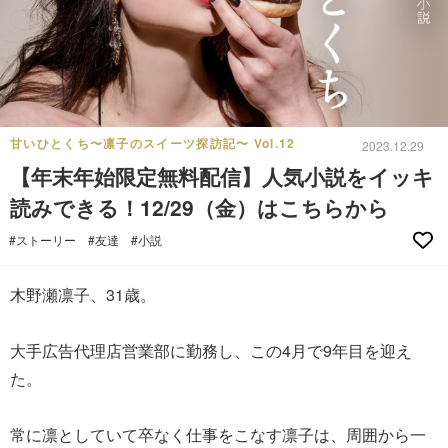
甘いひとくち〜凛子のスイーツ探訪記〜 Vol.12
2023.12.29
【年末年始限定無料配信】人気小説をイッキ
読みできる！12/29（金）はこちらから
#ストーリー
#友達
#小説
木野瀬凛子、31歳。
大手広告代理店営業部に勤務し、この4月で9年目を迎え
た。
常に凛としていて卒なく仕事をこなす凛子は、周囲から一