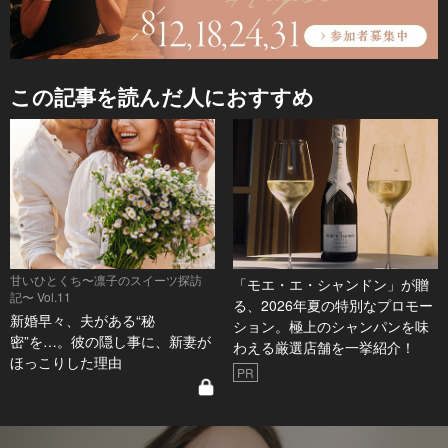
この記事を読んだ人におすすめ
甘いひとくち〜凛子のスイーツ探訪
「モエ・エ・シャンドン」が贈
記〜 Vol.11
る、2026年夏の特別なプロモー
新婚早々、夫がある“秘
ション。極上のシャンパンを味
密”を…。彼の隠し事に、新妻が
わえる厳選店舗を一挙紹介！
ほっこりした理由
PR