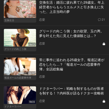
交換生活：婚活に疲れ果てた29歳女。年上
経営者からもらうエルメスと引き換えに失
った、上京当時の夢
Vol.1
恋愛
21
交換生活
グリードの向こう側：女の欲望、玉の輿。
夢を叶えた先に見えた価値観とは...？
恋愛
Vol.3
グリードの向こう側
常に事件に追われる25歳女子。報道記者が
恋をしたら…？「報道ガールの恋愛事件
簿」全話総集編
Vol.12
恋愛
報道ガールの恋愛事件簿
ドクターラバー：戦略を制するものが医者
を制する！？内科医が語るドクター攻略術
恋愛
Vol.5
ドクターラバー