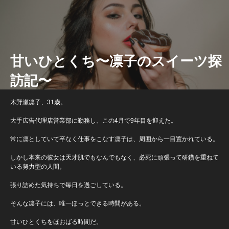
甘いひとくち〜凛子のスイーツ探
訪記〜
木野瀬凛子、31歳。
大手広告代理店営業部に勤務し、この4月で9年目を迎えた。
常に凛としていて卒なく仕事をこなす凛子は、周囲から一目置かれている。
しかし本来の彼女は天才肌でもなんでもなく、必死に頑張って研鑽を重ねて
いる努力型の人間。
張り詰めた気持ちで毎日を過ごしている。
そんな凛子には、唯一ほっとできる時間がある。
甘いひとくちをほおばる時間だ。