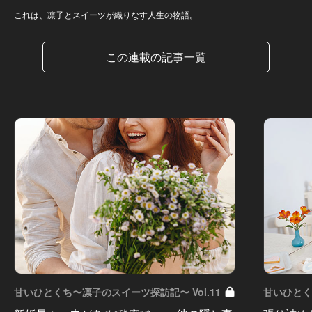
これは、凛子とスイーツが織りなす人生の物語。
この連載の記事一覧
甘いひとくち〜凛子のスイーツ探訪記〜 Vol.11
甘いひとく