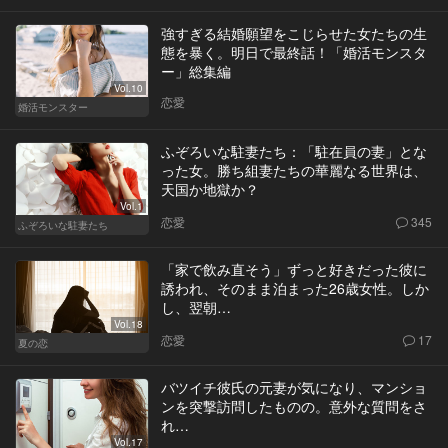
強すぎる結婚願望をこじらせた女たちの生
態を暴く。明日で最終話！「婚活モンスタ
ー」総集編
Vol.10
恋愛
婚活モンスター
ふぞろいな駐妻たち：「駐在員の妻」とな
った女。勝ち組妻たちの華麗なる世界は、
天国か地獄か？
Vol.1
恋愛
345
ふぞろいな駐妻たち
「家で飲み直そう」ずっと好きだった彼に
誘われ、そのまま泊まった26歳女性。しか
し、翌朝…
Vol.18
恋愛
17
夏の恋
バツイチ彼氏の元妻が気になり、マンショ
ンを突撃訪問したものの。意外な質問をさ
れ…
Vol.17