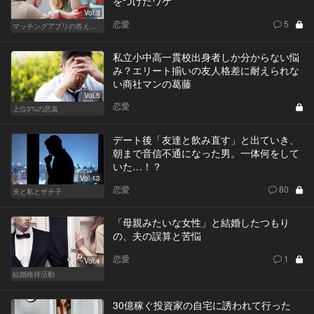
をつけたワケ
Vol.3
恋愛
5
マッチングアプリの答えあわせ【A】
私立小中高一貫校出身者しか分からない悩
み？エリート揃いの友人格差に耐えられな
い商社マンの葛藤
Vol.5
恋愛
上位3%の悲哀
デート後「友達と飲み直す」と出ていき、
朝まで音信不通になった男。一体何をして
いた…！？
Vol.13
恋愛
80
夫と私とサチ子
「母親みたいな女性」と結婚したつもり
の、夫の誤算と苦悩
恋愛
1
Vol.4
結婚維持活動
30億稼ぐ投資家の自宅に誘われて行った