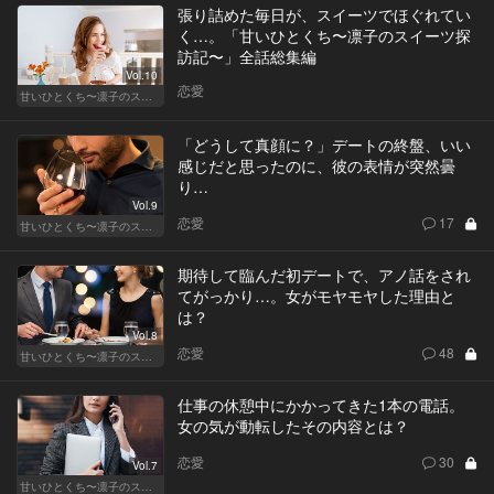
張り詰めた毎日が、スイーツでほぐれてい
く…。「甘いひとくち〜凛子のスイーツ探
訪記〜」全話総集編
Vol.10
恋愛
甘いひとくち〜凛子のスイーツ探訪記〜
「どうして真顔に？」デートの終盤、いい
感じだと思ったのに、彼の表情が突然曇
り…
Vol.9
恋愛
17
甘いひとくち〜凛子のスイーツ探訪記〜
期待して臨んだ初デートで、アノ話をされ
てがっかり…。女がモヤモヤした理由と
は？
Vol.8
恋愛
48
甘いひとくち〜凛子のスイーツ探訪記〜
仕事の休憩中にかかってきた1本の電話。
女の気が動転したその内容とは？
恋愛
30
Vol.7
甘いひとくち〜凛子のスイーツ探訪記〜