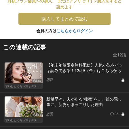
月額プラン会員への加入、 またはアプリでコイン購入をすると
読めます
購入してまとめて読む
会員の方は
こちらからログイン
この連載の記事
全12話
【年末年始限定無料配信】人気小説をイッ
キ読みできる！12/29（金）はこちらから
恋愛
Vol.12
甘いひとくち〜凛子のスイーツ探訪記〜
新婚早々、夫がある“秘密”を…。彼の隠し
事に、新妻がほっこりした理由
恋愛
35
Vol.11
甘いひとくち〜凛子のスイーツ探訪記〜