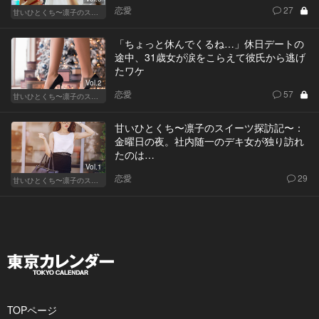
恋愛
27
甘いひとくち〜凛子のスイーツ探訪記〜
「ちょっと休んでくるね…」休日デートの
途中、31歳女が涙をこらえて彼氏から逃げ
たワケ
Vol.2
恋愛
57
甘いひとくち〜凛子のスイーツ探訪記〜
甘いひとくち〜凛子のスイーツ探訪記〜：
金曜日の夜。社内随一のデキ女が独り訪れ
たのは…
Vol.1
恋愛
29
甘いひとくち〜凛子のスイーツ探訪記〜
TOPページ