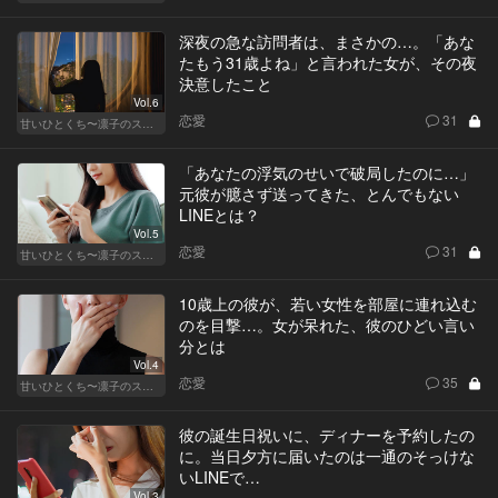
深夜の急な訪問者は、まさかの…。「あな
たもう31歳よね」と言われた女が、その夜
決意したこと
Vol.6
恋愛
31
甘いひとくち〜凛子のスイーツ探訪記〜
「あなたの浮気のせいで破局したのに…」
元彼が臆さず送ってきた、とんでもない
LINEとは？
Vol.5
恋愛
31
甘いひとくち〜凛子のスイーツ探訪記〜
10歳上の彼が、若い女性を部屋に連れ込む
のを目撃…。女が呆れた、彼のひどい言い
分とは
Vol.4
恋愛
35
甘いひとくち〜凛子のスイーツ探訪記〜
彼の誕生日祝いに、ディナーを予約したの
に。当日夕方に届いたのは一通のそっけな
いLINEで…
Vol.3