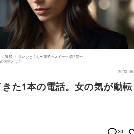
連載
甘いひとくち〜凛子のスイーツ探訪記〜
その内容とは？
2023.06
きた1本の電話。女の気が動転
30