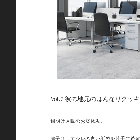
Vol.7 彼の地元のはんなりクッ
週明け月曜のお昼休み。
凛子は、エシレの青い紙袋を片手に後