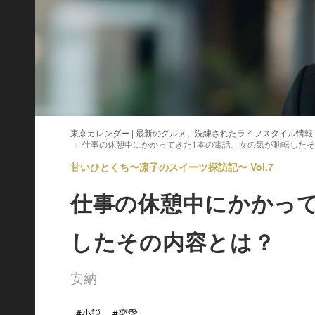
東京カレンダー | 最新のグルメ、洗練されたライフスタイル情報
仕事の休憩中にかかってきた1本の電話。女の気が動転した
甘いひとくち〜凛子のスイーツ探訪記〜 Vol.7
仕事の休憩中にかかって
したその内容とは？
安納
#小説
#恋愛