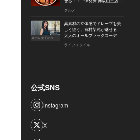
せる！？『伊勢廣 赤坂山王店』
へ
グルメ
異素材の立体感でドレープを美
しく纏う。有村架純が魅せる、
Vol.53
大人のオールブラックコーデ
東カレ女子の作り方
ライフスタイル
公式SNS
Instagram
X