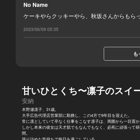
No Name
ケーキやらクッキーやら、秋坂さんからもら
2023/06/09 05:35
も
甘いひとくち〜凛子のスイ
安納
木野瀬凛子、31歳。
大手広告代理店営業部に勤務し、この4月で9年目を迎えた。
常に凛としていて卒なく仕事をこなす凛子は、周囲から一目置か
しかし本来の彼女は天才肌でもなんでもなく、必死に頑張って研
間。
張り詰めた気持ちで毎日を過ごしている。