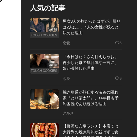
人気の記事
男女3人の旅だったはずが、帰り
は2人に…。1人の女性が残ると
Vol.74
決めた理由
TOUGH COOKIES
恋愛
6
「今日はたくさん甘えちゃお」
再会した母の無邪気な一言に、
Vol.73
娘が激怒した理由
TOUGH COOKIES
恋愛
9
焼き鳥通が熱狂する渋谷の隠れ
家『とり茶太郎』。14年目も予
約困難であり続ける理由
グルメ
【贅沢な穴場ランチ】本店では
大行列の焼き鳥丼が並ばずに食