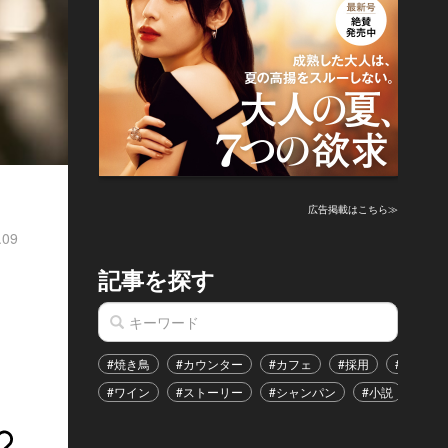
広告掲載はこちら≫
.09
記事を探す
#焼き鳥
#カウンター
#カフェ
#採用
#恋愛
#ワイン
#ストーリー
#シャンパン
#小説
#イ