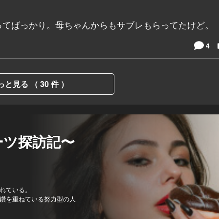
ってばっかり。母ちゃんからもサブレもらってたけど。
4
っと見る （ 30 件 ）
ーツ探訪記〜
れている。
鑽を重ねている努力型の人