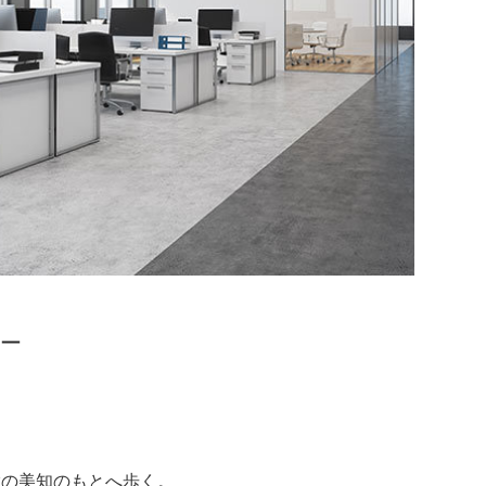
キー
輩の美知のもとへ歩く。