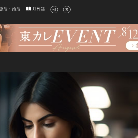
新のグルメ、洗練されたライフスタイル情報
恋活・婚活
月刊誌