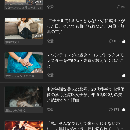
Vol.1
恋愛
60
Uターン女には理由があって
“二子玉川で1番みっともない女”に成り下が
った日。それでも曲げられない、34歳・無
職の主張
Vol.3
恋愛
106
無業の女王
マウンティングの虚像：コンプレックスモ
ンスターを生む街・東京が教えてくれたこ
と
Vol.4
恋愛
マウンティングの虚像
中途半端な美人の悲喜。20代後半で市場価
値の落ちた港区女子が、年収2,000万の夫
と結婚できた理由
Vol.3
恋愛
171
港区女子の終点
「私、そんなつもりで来たんじゃないの
に…」興味のない男に押し切られて、タク