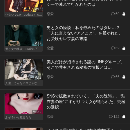
シーで連れて行かれたのは
Vol.3
恋愛
60
ワタシ 29.0～updateする女～
男と女の怪談：私を嵌めたのはダレ…？
「人に言えない“アノこと”」を暴かれた、
お受験セレブ妻の末路
Vol.4
恋愛
62
男と女の怪談～25歳以下閲覧禁止～
美人だけが招待される謎のLINEグループ。
そこで共有される秘密の情報とは…
恋愛
66
Vol.3
人生、こんなハズじゃなかった。～ハイスペの憂鬱～
SNSで拡散されていく、「夫の醜態」。"駐
在妻の座”にすがりつく女が迫られた、究極
の選択
Vol.10
恋愛
122
ふぞろいな駐妻たち
ハイスペ男に釣り合う“本命彼女”現る。セ