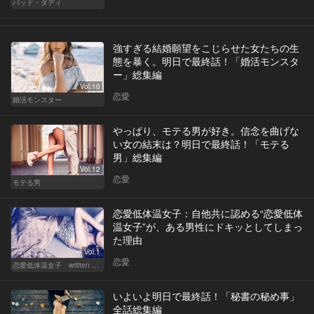
バッド・ダディ
強すぎる結婚願望をこじらせた女たちの生
態を暴く。明日で最終話！「婚活モンスタ
ー」総集編
Vol.10
恋愛
婚活モンスター
やっぱり、モテる男が好き。信念を曲げな
い女の結末は？明日で最終話！「モテる
男」総集編
Vol.12
恋愛
モテる男
恋愛低体温女子：自他共に認める“恋愛低体
温女子”が、ある男性にドキッとしてしまっ
た理由
Vol.1
恋愛
恋愛低体温女子 written by 内埜さくら
いよいよ明日で最終話！「秘書の秘め事」
全話総集編