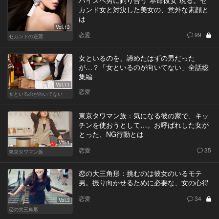
カンド女と対決した美女の、意外な素顔と
は
Vol.13
恋愛
99
セカンドの逆襲
女といるのを、諦めたはずの男だった
が…？「女といるのが向いてない」全話総
集編
Vol.11
恋愛
女といるのが向いてない
東京タワマン族：気になる彼の家で、キッ
チンを使おうとして…。お呼ばれした女が
とった、NG行動とは
Vol.1
恋愛
35
東京タワマン族
恋の大三角形：挑むのは彼女のいるモテ
男。振り向かせるために必要な、女の心得
恋愛
34
Vol.3
恋の大三角形