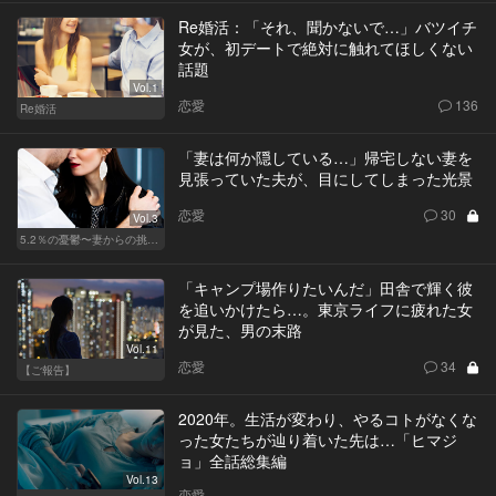
Re婚活：「それ、聞かないで…」バツイチ
女が、初デートで絶対に触れてほしくない
話題
Vol.1
恋愛
136
Re婚活
「妻は何か隠している…」帰宅しない妻を
見張っていた夫が、目にしてしまった光景
恋愛
30
Vol.3
5.2％の憂鬱〜妻からの挑戦状〜
「キャンプ場作りたいんだ」田舎で輝く彼
を追いかけたら…。東京ライフに疲れた女
が見た、男の末路
Vol.11
恋愛
34
【ご報告】
2020年。生活が変わり、やるコトがなくな
った女たちが辿り着いた先は…「ヒマジ
ョ」全話総集編
Vol.13
恋愛