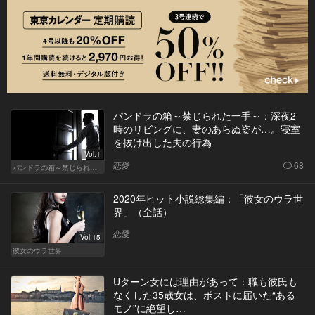
パンドラの箱～禁じられた一手～：深夜2
時のリビングに、妻のあらぬ姿が…。寝室
を抜け出した夫の行為
Vol.1
恋愛
68
パンドラの箱～禁じられた一手～
2020年ヒット小説総集編：「彼女のウラ世
界」（全話）
恋愛
Vol.15
彼女のウラ世界
Uターン女には理由があって：職も彼氏も
なくした35歳女は、ポストに届いた“ある
モノ”に絶望し…