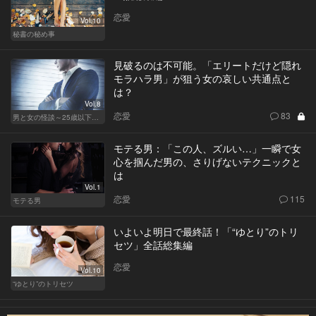
恋愛
Vol.10
秘書の秘め事
見破るのは不可能。「エリートだけど隠れ
モラハラ男」が狙う女の哀しい共通点と
は？
Vol.8
恋愛
83
男と女の怪談～25歳以下閲覧禁止～
モテる男：「この人、ズルい…」一瞬で女
心を掴んだ男の、さりげないテクニックと
は
Vol.1
恋愛
115
モテる男
いよいよ明日で最終話！「“ゆとり”のトリ
セツ」全話総集編
恋愛
Vol.10
“ゆとり”のトリセツ