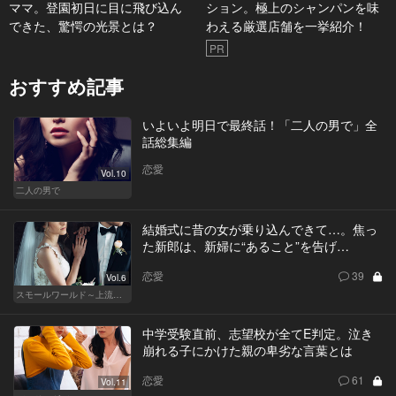
ママ。登園初日に目に飛び込ん
ション。極上のシャンパンを味
できた、驚愕の光景とは？
わえる厳選店舗を一挙紹介！
PR
おすすめ記事
いよいよ明日で最終話！「二人の男で」全
話総集編
恋愛
Vol.10
二人の男で
結婚式に昔の女が乗り込んできて…。焦っ
た新郎は、新婦に“あること”を告げ…
恋愛
39
Vol.6
スモールワールド～上流階級の社会～
中学受験直前、志望校が全てE判定。泣き
崩れる子にかけた親の卑劣な言葉とは
恋愛
61
Vol.11