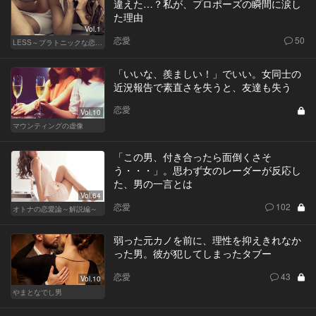
違えた…？私が、プロポーズの瞬間に涙し
た理由
Vol.1
恋愛
50
LESS～プラトニックな恋人～
「いいな、羨ましい！」でいい。女同士の
近況報告で素直さを失うと、友達も失う
恋愛
Vol.10
マウンティングの虚像
「この男、付き合ったら面倒くさそ
う・・・」。思わず女のレーダーが反応し
た、男の一言とは
Vol.64
恋愛
102
オトナの恋愛論～解説編～
弱った元カノを前に、理性を抑えきれなか
った男。彼が犯してしまったタブー
恋愛
43
Vol.10
やまとなでし男