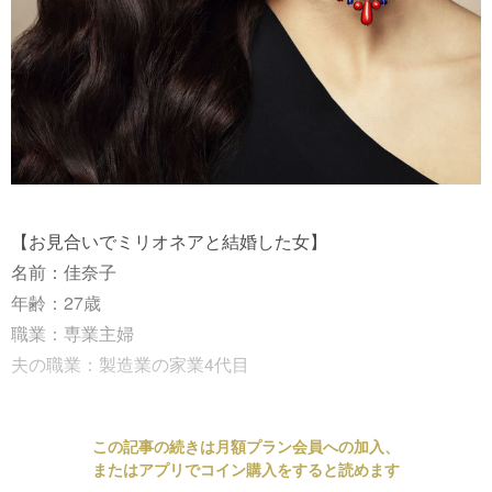
【お見合いでミリオネアと結婚した女】
名前：佳奈子
年齢：27歳
職業：専業主婦
夫の職業：製造業の家業4代目
この記事の続きは月額プラン会員への加入、
またはアプリでコイン購入をすると読めます