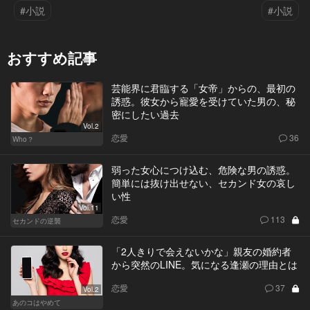
#小説
#小説
おすすめ記事
芸能界に君臨する「女帝」からの、最初の
誘惑。彼女から寵愛を受けていた男の、秘
密にしたい過去
Vol.2
恋愛
36
Who？
弱った女心につけ込む、危険な男の誘惑。
簡単には抜け出せない、セカンド女の哀し
い性
Vol.11
恋愛
113
セカンドの逆襲
「2人きりで会えないかな」親友の婚約者
から突然のLINE。気になる逢瀬の理由とは
恋愛
37
Vol.2
あのコはやめて