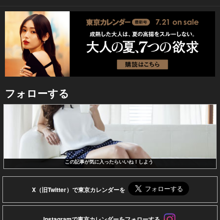
フォローする
この記事が気に入ったらいいね！しよう
X（旧Twitter）で東京カレンダーを
Instagramで東京カレンダーをフォローする