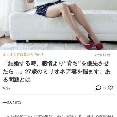
ミリオネアの妻たち Vol.7
2020.11.22
「結婚する時、感情より“育ち”を優先させ
たら…」27歳のミリオネア妻を悩ます、あ
る問題とは
#小説
51
―0.019%
これは国税庁の『統計年報』から推計する、日本で年収が1