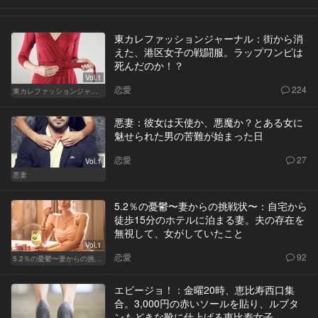
東カレファッションジャーナル：街から消
えた、港区女子の戦闘服。ラップワンピは
死んだのか！？
Vol.1
恋愛
224
東カレファッションジャーナル
悪妻：彼女は天使か、悪魔か？とある女に
魅せられた男の苦難が始まった日
恋愛
27
Vol.1
悪妻
5.2％の憂鬱〜妻からの挑戦状〜：自宅から
徒歩15分のホテルに泊まる妻。夫の存在を
無視して、女がしていたこと
Vol.1
恋愛
92
5.2％の憂鬱〜妻からの挑戦状〜
エビージョ！：金曜20時、恵比寿西口集
合。3,000円の赤いソールを貼り、ルブタ
ンもどきな靴に仕上げる恵比寿女子