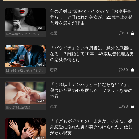
年の差婚は“策略”だったのか？「お食事会
荒らし」と呼ばれた美女が、22歳年上の経
営者を選んだ理由
Vol.5
恋愛
30
年の差婚コンフィデンシャル
「バツイチ」という肩書は、意外と武器に
なる！？離婚して10年、45歳広告代理店男
の恋愛事情とは
Vol.2
恋愛
30
32→45→52：それでも男は完成しない。
「これ以上アンハッピーにならない？」。
傷ついた妻の心を癒した、ファットな夫の
本音
Vol.7
恋愛
98
崖っぷち妊活物語
「子どもができたの」まさか、そんな。婚
外恋愛に溺れた男が突きつけられた、信じ
がたい現実
Vol.16