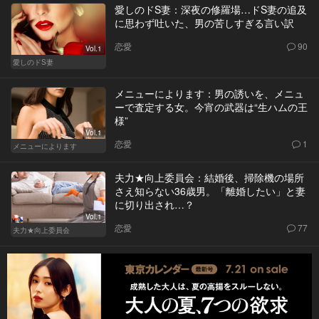
愛しのドS妻：深夜の修羅場…ドS妻の追及
に思わず吐いた、男の苦しすぎる言い訳
恋愛
90
Vol.1
愛しのドS妻
メニューによります：男の誘いを、メニュ
ーで査定する女。今宵の武器は“生ハムの王
様”
Vol.1
恋愛
1
メニューによります
夫力★向上委員会：結婚後、掃除機の場所
さえ知らない36歳男。「離婚したい」と妻
に切り出され…？
Vol.1
恋愛
77
夫力★向上委員会