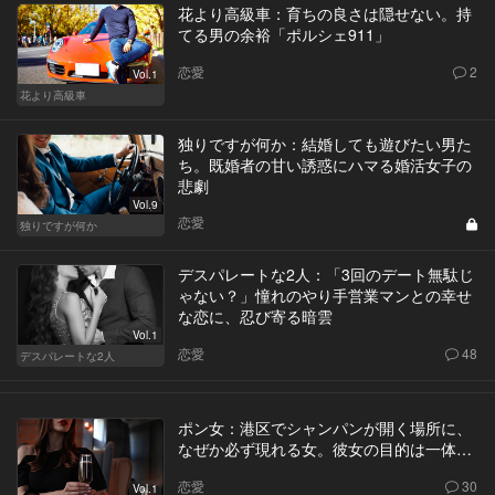
花より高級車：育ちの良さは隠せない。持
てる男の余裕「ポルシェ911」
恋愛
2
Vol.1
花より高級車
独りですが何か：結婚しても遊びたい男た
ち。既婚者の甘い誘惑にハマる婚活女子の
悲劇
Vol.9
恋愛
独りですが何か
デスパレートな2人：「3回のデート無駄じ
ゃない？」憧れのやり手営業マンとの幸せ
な恋に、忍び寄る暗雲
Vol.1
恋愛
48
デスパレートな2人
ポン女：港区でシャンパンが開く場所に、
なぜか必ず現れる女。彼女の目的は一体…
恋愛
30
Vol.1