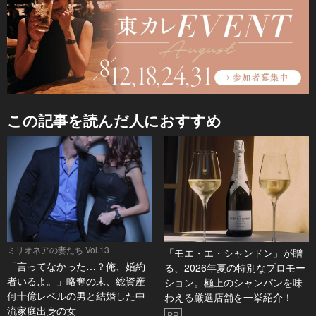
この記事を読んだ人におすすめ
ミリオネアの妻たち Vol.13
「モエ・エ・シャンドン」が贈
「言ってなかった…？俺、婚約
る、2026年夏の特別なプロモー
者いるよ。」略奪の末、総資産
ション。極上のシャンパンを味
何十億レベルの男と結婚した中
わえる厳選店舗を一挙紹介！
流家庭出身の女
PR