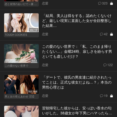
恋愛
323
恋と友情のあいだで～廉 Ver.～
「結局、美人は得をする」認めたくないけ
ど、厳しい現実に直面した女が全顔整形し
た結果…
Vol.19
恋愛
42
TOUGH COOKIES
この愛のない世界で：「私、このまま帰り
たくない…」金曜24時、寂しさを紛らす男
といても虚しいだけ？
Vol.1
恋愛
122
この愛のない世界で
「デートで、彼氏の男友達に紹介されたっ
てことは、正式な彼女だよね…？」本当の
男性心理とは
Vol.168
恋愛
19
男と女の答えあわせ【Q】
翌朝帰宅した彼からは、安っぽい香水の匂
いがした。38歳女が年下男にハマったら…