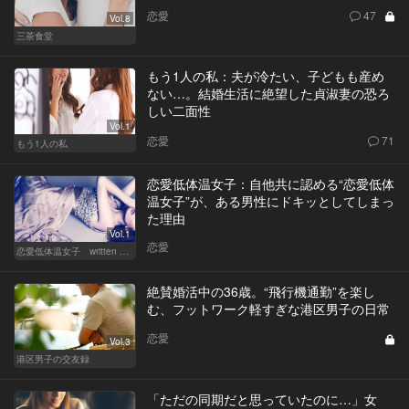
恋愛
47
Vol.8
三茶食堂
もう1人の私：夫が冷たい、子どもも産め
ない…。結婚生活に絶望した貞淑妻の恐ろ
しい二面性
Vol.1
恋愛
71
もう1人の私
恋愛低体温女子：自他共に認める“恋愛低体
温女子”が、ある男性にドキッとしてしまっ
た理由
Vol.1
恋愛
恋愛低体温女子 written by 内埜さくら
絶賛婚活中の36歳。“飛行機通勤”を楽し
む、フットワーク軽すぎな港区男子の日常
恋愛
Vol.3
港区男子の交友録
「ただの同期だと思っていたのに…」女