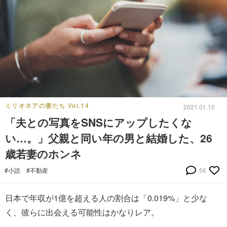
ミリオネアの妻たち Vol.14
2021.01.10
「夫との写真をSNSにアップしたくな
い…。」父親と同い年の男と結婚した、26
歳若妻のホンネ
#小説
#不動産
56
日本で年収が1億を超える人の割合は「0.019%」と少な
く、彼らに出会える可能性はかなりレア。