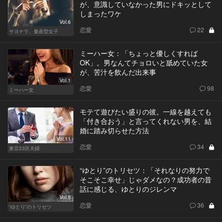
が、意識していなかった男にドキッとして
しまったワケ
Vol.6
恋愛
22
サヨナラ、量産型女子
ミーハー女：「ちょっと優しくすれば
OK」。男なんてチョロいと舐めていた女
が、苦汁を飲んだ出来事
Vol.1
恋愛
98
ミーハー女
モテて遊びたい盛りの彼。一線を越えても
「付き合おう」と言ってくれない男を、結
婚に踏み切らせた方法
Vol.11
恋愛
34
東京23区夫婦
“ゆとり”のトリセツ：「それなりの努力で
そこそこ幸せ」じゃダメなの？成功者の昔
話に感じる、ゆとりのジレンマ
Vol.5
恋愛
36
“ゆとり”のトリセツ