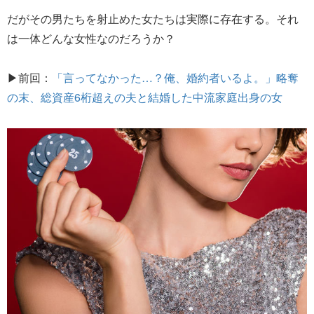
だがその男たちを射止めた女たちは実際に存在する。それ
は一体どんな女性なのだろうか？
▶前回：
「言ってなかった…？俺、婚約者いるよ。」略奪
の末、総資産6桁超えの夫と結婚した中流家庭出身の女