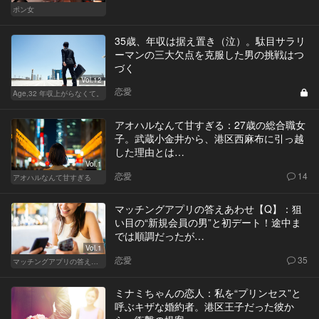
ポン女
35歳、年収は据え置き（泣）。駄目サラリ
ーマンの三大欠点を克服した男の挑戦はつ
づく
Vol.12
恋愛
Age,32 年収上がらなくて。
アオハルなんて甘すぎる：27歳の総合職女
子。武蔵小金井から、港区西麻布に引っ越
した理由とは…
Vol.1
恋愛
14
アオハルなんて甘すぎる
マッチングアプリの答えあわせ【Q】：狙
い目の“新規会員の男”と初デート！途中ま
では順調だったが…
Vol.1
恋愛
35
マッチングアプリの答えあわせ【Q】～SEASON2～
ミナミちゃんの恋人：私を“プリンセス”と
呼ぶキザな婚約者。港区王子だった彼か