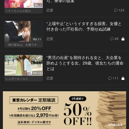
ら、衝撃の提案
Vol.1
恋愛
124
ミナミちゃんの恋人
“上場中止”というイタすぎる損害。女優と
付き合ったIT社長の、予期せぬ試練
恋愛
49
Vol.11
「僕の彼女は、女優です」
“男児の出産”を期待される女と、大企業を
辞めようとする女。29歳、彼女たちの運命
とは
Vol.12
恋愛
111
シュガー＆ソルト