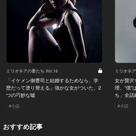
ミリオネアの妻たち Vol.16
ミリオネアの
「イケメン御曹司と結婚するためなら、学
女が贅沢
歴だって塗り替える」強かな女がついた、2
理、”億
つの巧妙な嘘
ち」全話
#小説
#小説
おすすめ記事