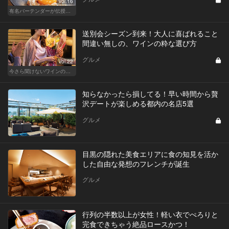
Vol.16
有名バーテンダーが伝授する簡単つまみレシピ
送別会シーズン到来！大人に喜ばれること
間違い無しの、ワインの粋な選び方
グルメ
Vol.22
今さら聞けないワインの基礎知識
知らなかったら損してる！早い時間から贅
沢デートが楽しめる都内の名店5選
グルメ
目黒の隠れた美食エリアに食の知見を活か
した自由な発想のフレンチが誕生
グルメ
行列の半数以上が女性！軽い衣でぺろりと
完食できちゃう絶品ロースかつ！