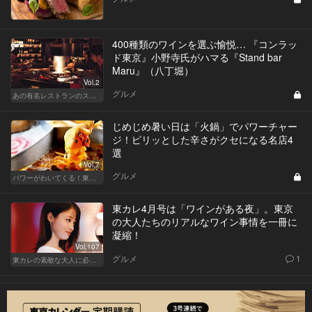
400種類のワインを選ぶ愉悦… 『コンラッ
ド東京』小野寺氏がハマる『Stand bar
Maru』（八丁堀）
Vol.2
グルメ
あの有名レストランのスタッフが薦める名店 〜メートル・ド・テル 小野寺 透（コンラッド東京）〜
じめじめ暑い日は「火鍋」でパワーチャー
ジ！ピリッとした辛さがクセになる名店4
選
Vol.7
グルメ
パワーがわいてくる！東京のおすすめ火鍋
東カレ4月号は「ワインがある夜」。東京
の大人たちのリアルなワイン事情を一冊に
凝縮！
Vol.107
グルメ
1
東カレの素敵な大人に必要なこと