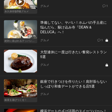
グルメ
1
Vol.3
永久保存版B級グルメ
準備してない、ヤバい！ホムパの手土産に
悩んだら、駆け込み寺『DEAN &
DELUCA』へ！
Vol.15
グルメ
1
絶対に喜ばれるテッパン手土産
大型連休に一度は行きたい奮発レストラン
5選
グルメ
銀座で行きつけを作りたい！肩肘張らない
しっぽり和食デートができる店5選
グルメ
Vol.2
銀座を遊びつくせ！
横浜デートの〆は話題のスイーツバーへ！