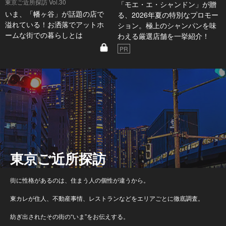
東京ご近所探訪 Vol.30
「モエ・エ・シャンドン」が贈
いま、「幡ヶ谷」が話題の店で
る、2026年夏の特別なプロモー
溢れている！お洒落でアットホ
ション。極上のシャンパンを味
ームな街での暮らしとは
わえる厳選店舗を一挙紹介！
PR
東京ご近所探訪
街に性格があるのは、住まう人の個性が違うから。
東カレが住人、不動産事情、レストランなどをエリアごとに徹底調査。
紡ぎ出されたその街の“いま”をお伝えする。