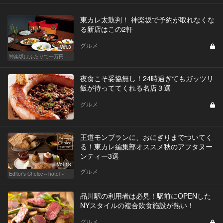
東カレ太鼓判！ 神楽坂で予約が取れなくな
る新店はこの2軒
グルメ
Vol.3
神楽坂はふたりで一万円のサンクチュアリ！
夜食こそ妥協無し！24時過ぎてもガッツリ
飯が待っててくれる名店３選
グルメ
王道モンブランに、おにぎりまでついてく
る！東カレ編集部オススメ秋のアフタヌー
ンティー3選
Vol.13
グルメ
Editor's Choice～hotel～
品川駅の利用者は必見！駅前にOPENした
NYスタイルの複合飲食施設が熱い！
グルメ