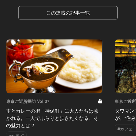
この連載の記事一覧
東京ご近所探訪 Vol.37
東京ご近所探
本とカレーの街「神保町」に大人たちは惹
タワマン
かれる。一人でふらりと歩きたくなる、そ
が、“住
の魅力とは？
#カフェ