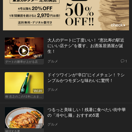
大人のデートに丁度いい！ “恵比寿の駅近
にいい店ナシ”を覆す、お洒落居酒屋が誕
生！
Vol.27
グルメ
1
デートの勝率が上がる店
ドイツワインが“辛口”にイメチェン！？シ
ンプルかつモダンな味わいに驚愕！
グルメ
Vol.20
柳 忠之のこの12本におまかせ
つるっと美味しい！残暑に食べたい街中華
の「冷やし麺」おすすめ5選
グルメ
Vol.7
納涼する夏。