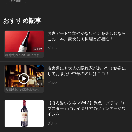
#神保町
おすすめ記事
お家デートで華やかなワインを楽しむなら
この一本。豪快な肉料理と好相性！
グルメ
Vol.17
柳 忠之のこの12本におまかせ
表参道にも大人の隠れ家があった！秘密に
しておきたい中華の名店はココ！
グルメ
Vol.1
大衆以上、超高級未満の絶品中華
【ほろ酔いシネマVol.3】異色コメディ『ロ
ブスター』にはイタリアのヴィンテージワ
インを
グルメ