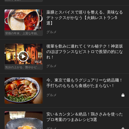
薬膳とスパイスで巡りを整える。美味なる
デトックスがかなう【火鍋レストラン5
選】
Vol.4
グルメ
背徳の年末、上質な年始。
後輩を飲みに連れてくマル秘テク！神楽坂
のほぼフランスなビストロで羨望の的にな
れ！
Vol.2
グルメ
気分の上がる、艶やかビストロ
今、東京で最もラグジュアリーな絶品麺！
手打ちのもちもち食感がたまらない！
グルメ
安い＆カンタン＆絶品！鶏ささみを使った
プロ考案のつまみレシピ3選
グルメ