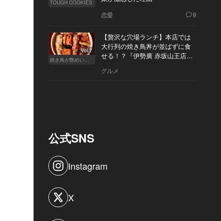
TOUGH COOKIES
恋愛
9
【贅沢な穴場ランチ】本店では
大行列の焼き鳥丼が並ばずに食
Vol.7
せる！？『伊勢廣 赤坂山王店』
焼き鳥が艶めいてきた
へ
グルメ
公式SNS
Instagram
X