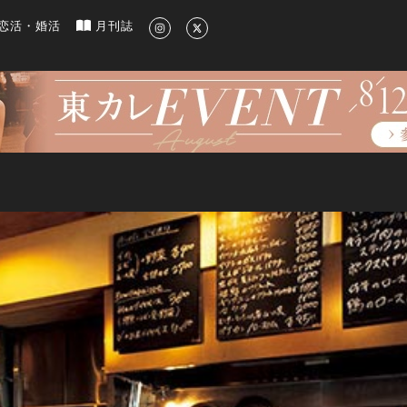
新のグルメ、洗練されたライフスタイル情報
恋活・婚活
月刊誌