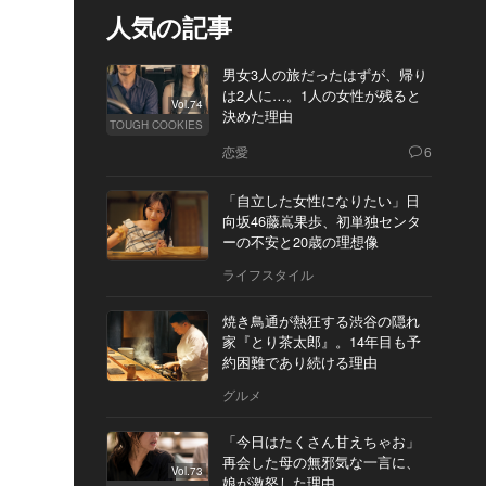
人気の記事
男女3人の旅だったはずが、帰り
は2人に…。1人の女性が残ると
Vol.74
決めた理由
TOUGH COOKIES
恋愛
6
「自立した女性になりたい」日
向坂46藤嶌果歩、初単独センタ
ーの不安と20歳の理想像
ライフスタイル
焼き鳥通が熱狂する渋谷の隠れ
家『とり茶太郎』。14年目も予
約困難であり続ける理由
グルメ
「今日はたくさん甘えちゃお」
再会した母の無邪気な一言に、
Vol.73
娘が激怒した理由