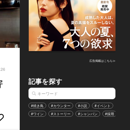
広告掲載はこちら≫
.26
記事を探す
寄
#焼き鳥
#カウンター
#小説
#イベント
#港区
#ワイン
#ストーリー
#シャンパン
#採用
#恋