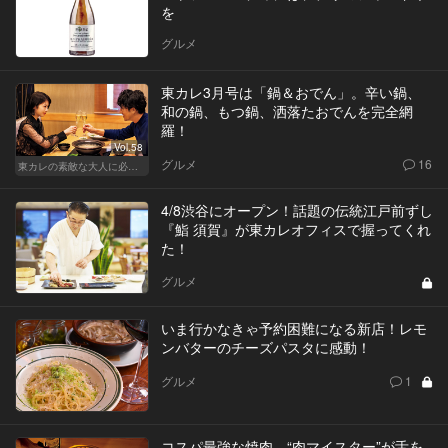
を
グルメ
東カレ3月号は「鍋＆おでん」。辛い鍋、
和の鍋、もつ鍋、洒落たおでんを完全網
羅！
Vol.58
グルメ
16
東カレの素敵な大人に必要なこと
4/8渋谷にオープン！話題の伝統江戸前ずし
『鮨 須賀』が東カレオフィスで握ってくれ
た！
グルメ
いま行かなきゃ予約困難になる新店！レモ
ンバターのチーズパスタに感動！
グルメ
1
コスパ最強な焼肉。“肉マイスター”が舌を