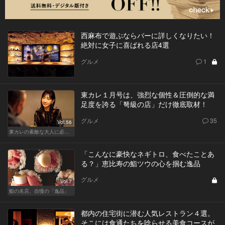
西麻布で遊ぶならバーに詳しくなりたい！
絶対に女子に喜ばれる店4選
グルメ
1
東カレ１月号は、強烈な個性＆圧倒的な満
足度を誇る「弩級の店」だけ徹底取材！
グルメ
35
Vol.56
東カレの素敵な大人に必要なこと
「こんなに豪快なネギトロ、食べたことあ
る？」恵比寿の鮨ツウの心を掴む逸品
グルメ
Vol.7
鮨の名店、自慢の「逸品」
都内の住宅街に潜む人気レストラン４選。
そこには食通たちを唸らせる美食コースが