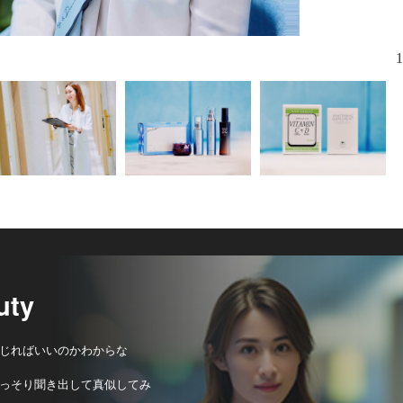
1
ty
じればいいのかわからな
っそり聞き出して真似してみ