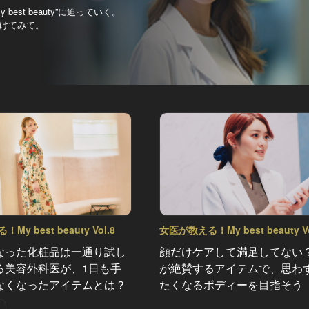
st beauty”に迫っていく。
けてみて。
y best beauty Vol.8
女医が教える！My best beauty Vo
なった化粧品は一通り試し
顔だけケアして満足してない
る美容外科医が、1日も手
が絶賛するアイテムで、思わ
なくなったアイテムとは？
たくなるボディーを目指そう