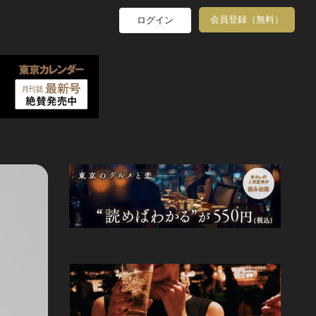
会員登録（無料）
ログイン