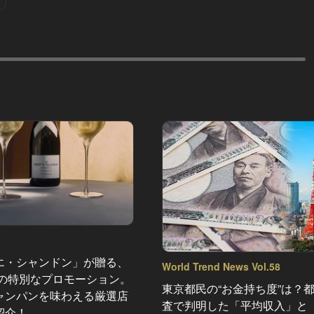
エ・シャンドン」が贈る、
World Trend News Vol.58
夏の特別なプロモーション。
東京都民の“お金持ち度”は？
ャンパンを味わえる厳選店
査で判明した「平均収入」と
紹介！