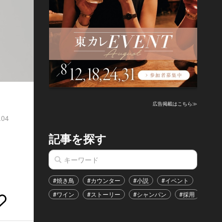
広告掲載はこちら≫
.04
記事を探す
#焼き鳥
#カウンター
#小説
#イベント
#港区
#ワイン
#ストーリー
#シャンパン
#採用
#恋