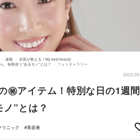
連載
女医が教える！My best beauty
ら、毎晩使う“あるモノ”とは？
フォトギャラリー
2023.09
の㊙アイテム！特別な日の1週間
モノ”とは？
クリニック
#美容液