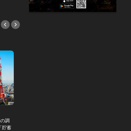
#くすみ
#くす
友情の賞味期限 Vol.2
東京独身白
久しぶりに夫の背中に抱きついた
読者モ
ら…。38歳妻がショックを受けた、
27歳
都の調
男の反応とは
プは「
「貯蓄