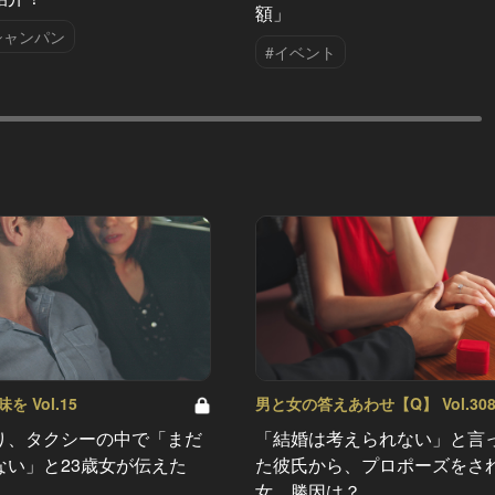
額」
シャンパン
#イベント
 Vol.15
男と女の答えあわせ【Q】 Vol.30
り、タクシーの中で「まだ
「結婚は考えられない」と言
ない」と23歳女が伝えた
た彼氏から、プロポーズをさ
女。勝因は？