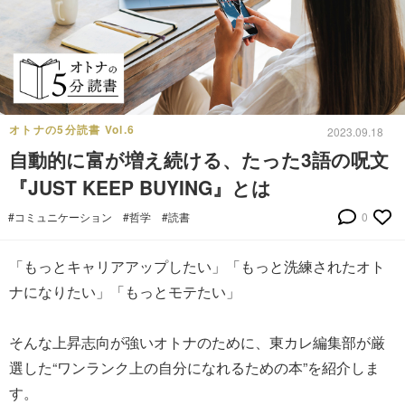
オトナの5分読書 Vol.6
2023.09.18
自動的に富が増え続ける、たった3語の呪文
『JUST KEEP BUYING』とは
#コミュニケーション
#哲学
#読書
0
「もっとキャリアアップしたい」「もっと洗練されたオト
ナになりたい」「もっとモテたい」
そんな上昇志向が強いオトナのために、東カレ編集部が厳
選した“ワンランク上の自分になれるための本”を紹介しま
す。