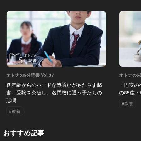
オトナの5分読書 Vol.37
オトナの5分
低年齢からのハードな塾通いがもたらす弊
「円安の
害。受験を突破し、名門校に通う子たちの
の85歳
悲鳴
#教養
#教養
おすすめ記事