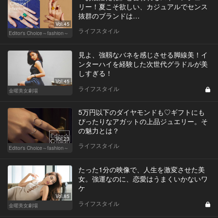
リー！夏こそ欲しい、カジュアルでセンス
抜群のブランドは…
Vol.45
ライフスタイル
Editor's Choice～fashion～
見よ、強靱なバネを感じさせる脚線美！イ
ンターハイを経験した次世代グラドルが美
しすぎる！
Vol.45
ライフスタイル
金曜美女劇場
5万円以下のダイヤモンドも♡ギフトにも
ぴったりなアガットの上品ジュエリー。そ
の魅力とは？
Vol.23
ライフスタイル
Editor's Choice～fashion～
たった1分の映像で、人生を激変させた美
女。強運なのに、恋愛はうまくいかないワ
ケ
Vol.85
ライフスタイル
金曜美女劇場