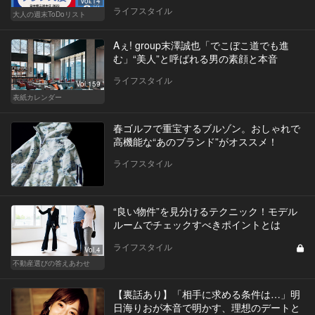
Vol.14
ライフスタイル
大人の週末ToDoリスト
Aぇ! group末澤誠也「でこぼこ道でも進
む」“美人”と呼ばれる男の素顔と本音
ライフスタイル
Vol.159
表紙カレンダー
春ゴルフで重宝するブルゾン。おしゃれで
高機能な“あのブランド”がオススメ！
ライフスタイル
“良い物件”を見分けるテクニック！モデル
ルームでチェックすべきポイントとは
ライフスタイル
Vol.4
不動産選びの答えあわせ
【裏話あり】「相手に求める条件は…」明
日海りおが本音で明かす、理想のデートと