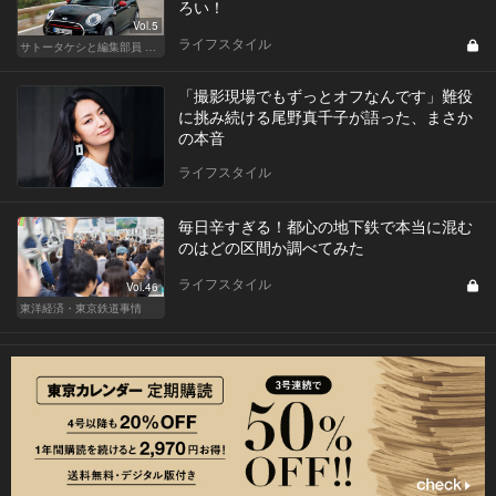
ろい！
Vol.5
ライフスタイル
サトータケシと編集部員 船山の"CAR GENTSへの道"
「撮影現場でもずっとオフなんです」難役
に挑み続ける尾野真千子が語った、まさか
の本音
ライフスタイル
毎日辛すぎる！都心の地下鉄で本当に混む
のはどの区間か調べてみた
ライフスタイル
Vol.46
東洋経済・東京鉄道事情