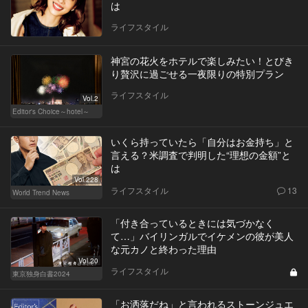
は
ライフスタイル
神宮の花火をホテルで楽しみたい！とびき
り贅沢に過ごせる一夜限りの特別プラン
ライフスタイル
Vol.2
Editor's Choice～hotel～
いくら持っていたら「自分はお金持ち」と
言える？米調査で判明した“理想の金額”と
は
Vol.228
ライフスタイル
13
World Trend News
「付き合っているときには気づかなく
て…」バイリンガルでイケメンの彼が美人
な元カノと終わった理由
Vol.20
ライフスタイル
東京独身白書2024
「お洒落だね」と言われるストーンジュエ