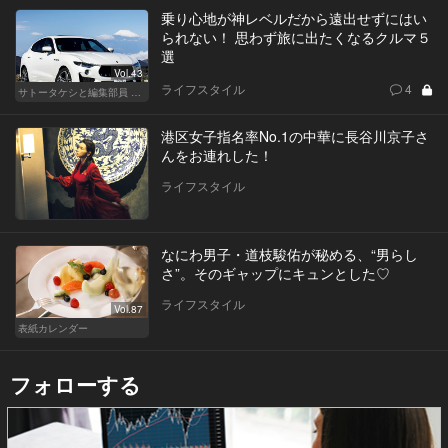
乗り心地が神レベルだから遠出せずにはい
られない！ 思わず旅に出たくなるクルマ５
選
Vol.43
ライフスタイル
4
サトータケシと編集部員 船山の"CAR GENTSへの道"
港区女子指名率No.1の中華に長谷川京子さ
んをお連れした！
ライフスタイル
なにわ男子・道枝駿佑が秘める、“男らし
さ”。そのギャップにキュンとした♡
ライフスタイル
Vol.87
表紙カレンダー
フォローする