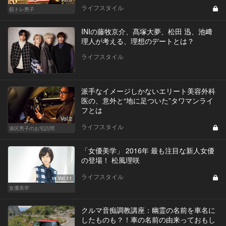
ライフスタイル
筋トレ男子
INIの藤牧京介、髙塚大夢、松田 迅、池﨑
理人が考える、理想のデートとは？
ライフスタイル
派手なイメージしかないエリート美容外科
医の、意外と“地に足ついた”タワマンライ
フとは
Vol.2
ライフスタイル
港区男子のお宅訪問
「女優美学」 2016年 最も注目な新人女優
の登場！ 松風理咲
ライフスタイル
Vol.11
女優美学
クルマ音痴調教講座：幽霊の名前を車名に
したものも？！車の名前の由来っておもし