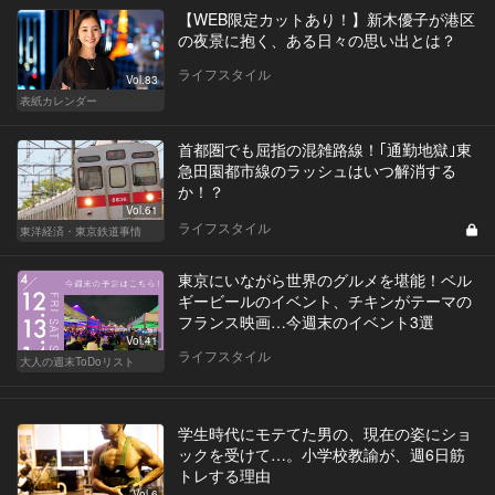
【WEB限定カットあり！】新木優子が港区
の夜景に抱く、ある日々の思い出とは？
ライフスタイル
Vol.83
表紙カレンダー
首都圏でも屈指の混雑路線！｢通勤地獄｣東
急田園都市線のラッシュはいつ解消する
か！？
Vol.61
ライフスタイル
東洋経済・東京鉄道事情
東京にいながら世界のグルメを堪能！ベル
ギービールのイベント、チキンがテーマの
フランス映画…今週末のイベント3選
Vol.41
ライフスタイル
大人の週末ToDoリスト
学生時代にモテてた男の、現在の姿にショ
ックを受けて…。小学校教諭が、週6日筋
トレする理由
Vol.6