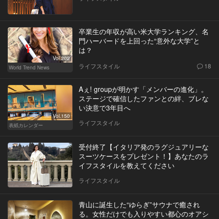
卒業生の年収が高い米大学ランキング、名
門ハーバードを上回った“意外な大学”と
は？
Vol.202
ライフスタイル
18
World Trend News
Aぇ! groupが明かす「メンバーの進化」。
ステージで確信したファンとの絆、ブレな
い決意で3年目へ
Vol.150
ライフスタイル
表紙カレンダー
受付終了【イタリア発のラグジュアリーな
スーツケースをプレゼント！】あなたのラ
イフスタイルを教えてください
ライフスタイル
青山に誕生した“ゆらぎ”サウナで癒され
る。女性だけでも入りやすい都心のオアシ