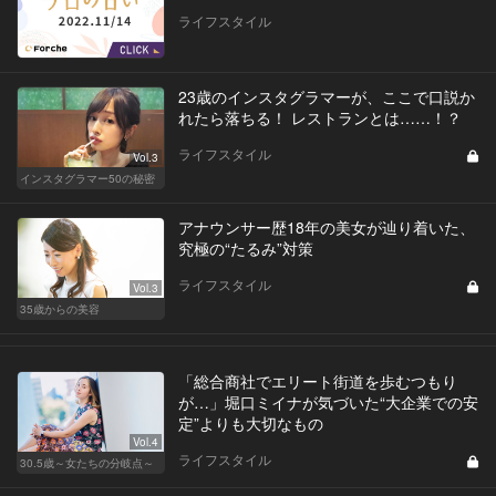
ライフスタイル
23歳のインスタグラマーが、ここで口説か
れたら落ちる！ レストランとは……！？
ライフスタイル
Vol.3
インスタグラマー50の秘密
アナウンサー歴18年の美女が辿り着いた、
究極の“たるみ”対策
ライフスタイル
Vol.3
35歳からの美容
「総合商社でエリート街道を歩むつもり
が…」堀口ミイナが気づいた“大企業での安
定”よりも大切なもの
Vol.4
ライフスタイル
30.5歳～女たちの分岐点～