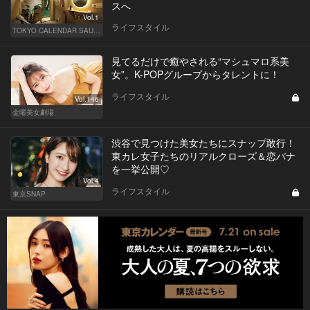
スへ
Vol.1
ライフスタイル
TOKYO CALENDAR SAUNA CLUB ― トウカレ サウナクラブ ―
見てるだけで癒やされる“マシュマロ系美
女”。K-POPグループからタレントに！
ライフスタイル
Vol.146
金曜美女劇場
渋谷で見つけた美女たちにスナップ敢行！
東カレ女子たちのリアルクローズ＆恋バナ
を一挙公開♡
Vol.4
ライフスタイル
東京SNAP