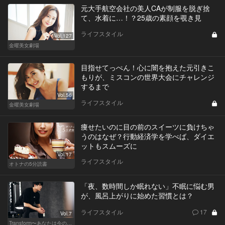
元大手航空会社の美人CAが制服を脱ぎ捨
て、水着に…！？25歳の素顔を覗き見
ライフスタイル
Vol.127
金曜美女劇場
目指せてっぺん！心に闇を抱えた元引きこ
もりが、ミスコンの世界大会にチャレンジ
するまで
Vol.56
ライフスタイル
金曜美女劇場
痩せたいのに目の前のスイーツに負けちゃ
うのはなぜ？行動経済学を学べば、ダイエ
ットもスムーズに
Vol.17
ライフスタイル
オトナの5分読書
「夜、数時間しか眠れない」不眠に悩む男
が、風呂上がりに始めた習慣とは？
ライフスタイル
17
Vol.7
Transform〜あなたは今の自分に満足してますか？〜