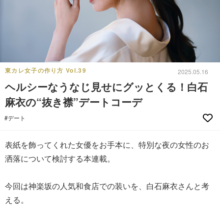
東カレ女子の作り方 Vol.39
2025.05.16
ヘルシーなうなじ見せにグッとくる！白石
麻衣の“抜き襟”デートコーデ
#デート
表紙を飾ってくれた女優をお手本に、特別な夜の女性のお
洒落について検討する本連載。
今回は神楽坂の人気和食店での装いを、白石麻衣さんと考
える。