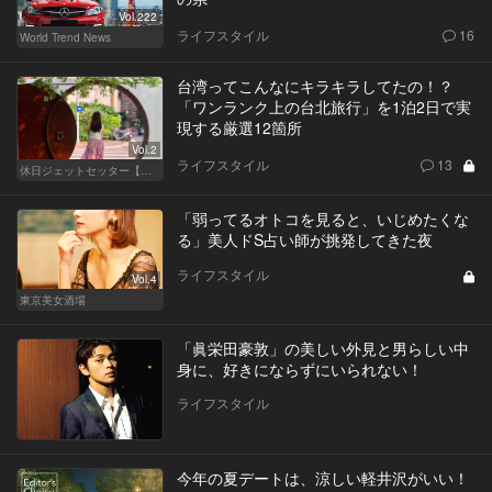
Vol.222
ライフスタイル
16
World Trend News
台湾ってこんなにキラキラしてたの！？
「ワンランク上の台北旅行」を1泊2日で実
現する厳選12箇所
Vol.2
ライフスタイル
13
休日ジェットセッター【厳選スポット編】
「弱ってるオトコを見ると、いじめたくな
る」美人ドS占い師が挑発してきた夜
ライフスタイル
Vol.4
東京美女酒場
「眞栄田豪敦」の美しい外見と男らしい中
身に、好きにならずにいられない！
ライフスタイル
今年の夏デートは、涼しい軽井沢がいい！