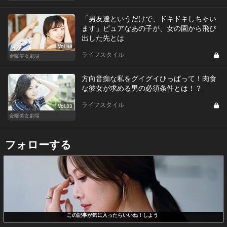
「男友達というだけで、ドキドキしちゃい
ます」ピュアなあの子が、女の園から飛び
出した先とは
Vol.98
ライフスタイル
金曜美女劇場
方向音痴な私をグイグイひっぱって！肉食
な彼女が求める男の必須条件とは！？
ライフスタイル
Vol.33
金曜美女劇場
フォローする
この記事が気に入ったらいいね！しよう