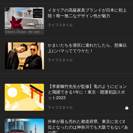
イタリアの高級家具ブランドが日本に初上
陸！唯一無二なデザイン性が魅力
ライフスタイル
Vol.5
Editor's Choice～life style～
かまいたちを港区に連れだしたら、想像以
上にハマっててウケた！
ライフスタイル
【李家幽竹先生が監修】兎のようにピョン
と飛躍できる1年に！東京・開運初詣スポ
ット2023
ライフスタイル
外車が最も売れた都道府県、東京に次ぐ2
位となったのは神奈川でも大阪でもない“あ
の県”