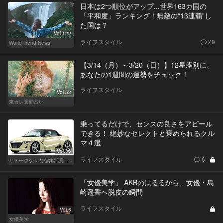
日本は2つ順位がアップ...世界163カ国の
「平和度」ランキング！無敵の“13連覇”し
た国は？
Vol.122
ライフスタイル
29
World Trend News
【3/14（月）～3/20（日）】12星座別に、
あなたの1週間の運勢をチェック！
ライフスタイル
Vol.52
東カレ週間占い
乗ってるだけで、センスの良さをアピール
できる！ 絶妙なセレクトと褒められるクル
マ４選
Vol.36
ライフスタイル
6
サトータケシと編集部員 船山の"CAR GENTSへの道"
「女優美学」 AKBのぱるるから、女優・島
崎遥香へ脱皮の瞬間
ライフスタイル
Vol.5
女優美学