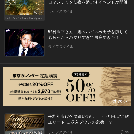
ロマンチックな夜を過ごすイベントが開催
ライフスタイル
Vol.14
Editor's Choice～life style～
野村周平さんに港区ハイスぺ男子を演じて
もらったらハマりすぎて最高すぎた！
ライフスタイル
平均年収はケタ違いの〇〇〇〇万円…“金融
エリート”に収入ダウンの危機！？
ライフスタイル
32
Vol.62