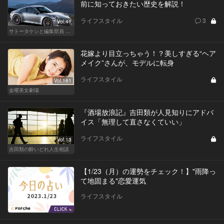
前に知っておきたい歴史を解説！
ライフスタイル
3
Vol.41
サトータケシと編集部員 船山の"CAR GENTSへの道"
花嫁より目立っちゃう！？美しすぎる“ヘア
メイク”さんが、モデルに転身
ライフスタイル
Vol.161
金曜美女劇場
『酒場放浪記』吉田類が人見知りにアドバ
イス「無理して直さなくていい」
ライフスタイル
Vol.13
吉田類の酔いどれ人生相談
【1/23（月）の運勢をチェック！】"雨降っ
て地固まる"恋愛運気
ライフスタイル