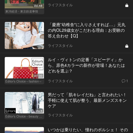
ライフスタイル
Vol.48
東洋経済・東京鉄道事情
「慶應”幼稚舎″に入りさえすれば…」元丸
の内OL29歳女がこだわる理由：お受験の
答え合わせ【Q】
ライフスタイル
ルイ・ヴィトンの定番「スピーディ」か
ら、原色4カラーの新作が登場！あなたは
どれを選ぶ？
Vol.30
ライフスタイル
1
Editor's Choice～fashion～
男だって「肌キレイだね」と言われたい！
手軽に使えて肌が整う、最新メンズスキン
ケア
Vol.4
ライフスタイル
Editor's Choice～beauty & wellness～
いつかは乗りたい、憧れのポルシェ！ その