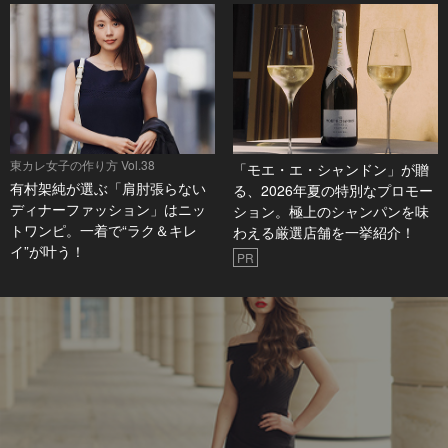
東カレ女子の作り方 Vol.38
「モエ・エ・シャンドン」が贈
有村架純が選ぶ「肩肘張らない
る、2026年夏の特別なプロモー
ディナーファッション」はニッ
ション。極上のシャンパンを味
トワンピ。一着で“ラク＆キレ
わえる厳選店舗を一挙紹介！
イ”が叶う！
PR