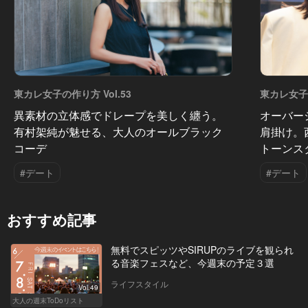
東カレ女子の作り方 Vol.53
東カレ女子の
異素材の立体感でドレープを美しく纏う。
オーバー
有村架純が魅せる、大人のオールブラック
肩掛け。
コーデ
トーンス
#デート
#デート
おすすめ記事
無料でスピッツやSIRUPのライブを観られ
る音楽フェスなど、今週末の予定３選
ライフスタイル
Vol.49
大人の週末ToDoリスト