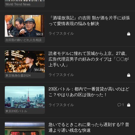
World Trend News
『酒場放浪記』の吉田 類が酒を片手に頑張
って愛情表現の悩みを解決
ライフスタイル
Vol.3
吉田類の酔いどれ人生相談
読者モデルに憧れて茨城から上京。27歳、
広告代理店男子の好みのタイプは「〇〇が
上手い人」
Vol.23
ライフスタイル
東京独身白書2024
23区バトル：都内で一番賃貸が高いのはど
こ？やはりあの区は強かった！
ライフスタイル
1
Vol.6
東京23区バトル
急いでるときこれに乗ったら遅刻する!? 普
通より遅い残念な快速