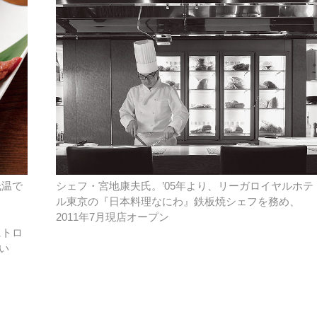
低温で
シェフ・宮地康夫氏。’05年より、リーガロイヤルホテ
ル東京の『日本料理なにわ』鉄板焼シェフを務め、
2011年7月現店オープン
にトロ
い