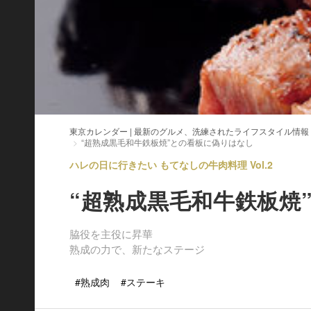
東京カレンダー | 最新のグルメ、洗練されたライフスタイル情報
“超熟成黒毛和牛鉄板焼”との看板に偽りはなし
ハレの日に行きたい もてなしの牛肉料理 Vol.2
“超熟成黒毛和牛鉄板焼
脇役を主役に昇華
熟成の力で、新たなステージ
#熟成肉
#ステーキ