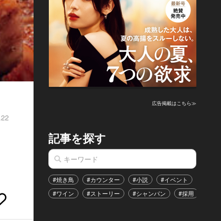
広告掲載はこちら≫
.22
記事を探す
#焼き鳥
#カウンター
#小説
#イベント
#港区
#ワイン
#ストーリー
#シャンパン
#採用
#恋