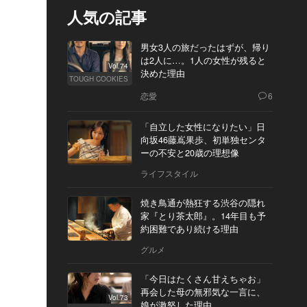
人気の記事
男女3人の旅だったはずが、帰り
は2人に…。1人の女性が残ると
Vol.74
決めた理由
TOUGH COOKIES
恋愛
6
「自立した女性になりたい」日
向坂46藤嶌果歩、初単独センタ
ーの不安と20歳の理想像
ライフスタイル
焼き鳥通が熱狂する渋谷の隠れ
家『とり茶太郎』。14年目も予
約困難であり続ける理由
グルメ
「今日はたくさん甘えちゃお」
再会した母の無邪気な一言に、
Vol.73
娘が激怒した理由