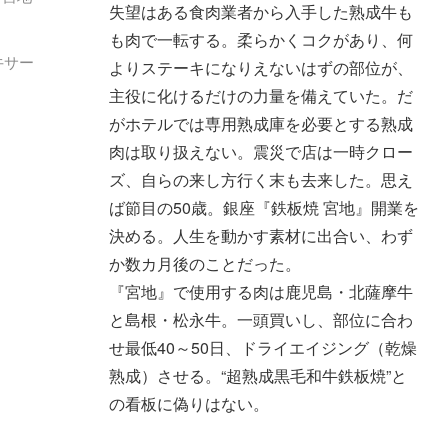
失望はある食肉業者から入手した熟成牛も
も肉で一転する。柔らかくコクがあり、何
牛サー
よりステーキになりえないはずの部位が、
主役に化けるだけの力量を備えていた。だ
がホテルでは専用熟成庫を必要とする熟成
肉は取り扱えない。震災で店は一時クロー
ズ、自らの来し方行く末も去来した。思え
ば節目の50歳。銀座『鉄板焼 宮地』開業を
決める。人生を動かす素材に出合い、わず
か数カ月後のことだった。
『宮地』で使用する肉は鹿児島・北薩摩牛
と島根・松永牛。一頭買いし、部位に合わ
せ最低40～50日、ドライエイジング（乾燥
熟成）させる。“超熟成黒毛和牛鉄板焼”と
の看板に偽りはない。