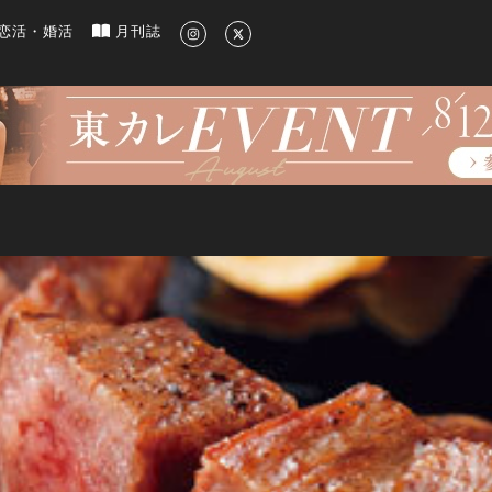
新のグルメ、洗練されたライフスタイル情報
恋活・婚活
月刊誌