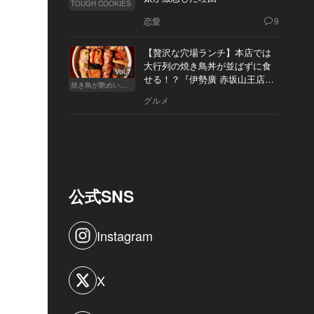
TOUGH COOKIES
恋愛
9
【贅沢な穴場ランチ】本店では
大行列の焼き鳥丼が並ばずに食
Vol.7
せる！？『伊勢廣 赤坂山王店』
焼き鳥が艶めいてきた
へ
グルメ
公式SNS
Instagram
X