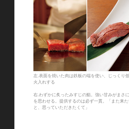
左.表面を焼いた肉は鉄板の端を使い、じっくり
火入れする
右.わずかに炙ったみすじの鮨。強い甘みがまさ
を思わせる。提供するのは必ず一貫。「また来た
と、思っていただきたくて」