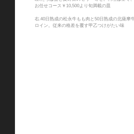
お任せコース￥10,500より旬満載の皿
右.40日熟成の松永牛もも肉と50日熟成の北薩摩
ロイン。従来の格差を覆す甲乙つけがたい味