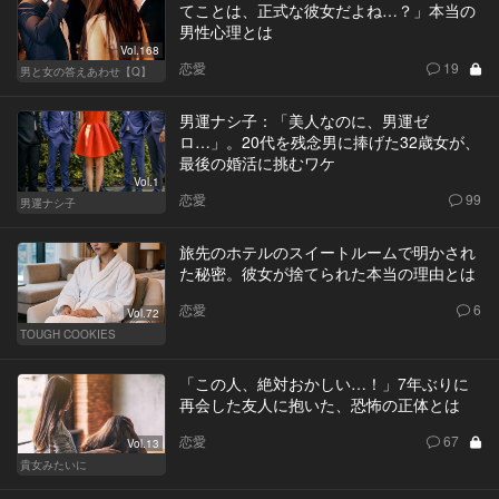
てことは、正式な彼女だよね…？」本当の
男性心理とは
Vol.168
恋愛
19
男と女の答えあわせ【Q】
男運ナシ子：「美人なのに、男運ゼ
ロ…」。20代を残念男に捧げた32歳女が、
最後の婚活に挑むワケ
Vol.1
恋愛
99
男運ナシ子
旅先のホテルのスイートルームで明かされ
た秘密。彼女が捨てられた本当の理由とは
恋愛
6
Vol.72
TOUGH COOKIES
「この人、絶対おかしい…！」7年ぶりに
再会した友人に抱いた、恐怖の正体とは
恋愛
67
Vol.13
貴女みたいに