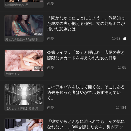
恋愛
結婚願望のない男
「聞かなかったことにしよう…」偶然知っ
た親友の夫が抱える秘密。女の判断ミスが
招いた悲劇とは
Vol.23
恋愛
93
男と女の怪談～25歳以下閲覧禁止～
令嬢ライフ：「姫」と呼ばれ、広尾の家と
際限なきカードを与えられた女の日常
恋愛
65
Vol.1
令嬢ライフ
このアルバムを決して開くな。そこにある
過去を知った者はやがて…必ず消えてい
く。
Vol.2
恋愛
184
【大ヒット御礼】煮沸 第二章
「彼女からどんなに迫られても、その気に
なれない…」3年交際した女を、男がアッ