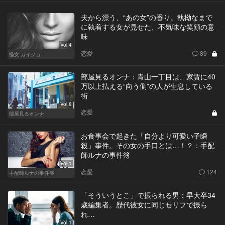
夫から漂う、“あの女”の香り。執拗なまで
に執着する女が見せた、不気味な笑顔の意
味
Vol.4
恋愛
89
怪女-カイジョ-
部屋見るオンナ：青山一丁目は、家賃に40
万以上払える“向う側”の人が生息している
街
Vol.8
恋愛
部屋見るオンナ
お食事会で起きた「自分より可愛い子瞬
殺」事件。その女の手口とは…！？：手配
師ルナの事件簿
Vol.1
恋愛
124
手配師ルナの事件簿
「そういうとこ」で振られる男：早大卒34
歳編集者。歴代彼女に同じセリフで振ら
れ…
Vol.1