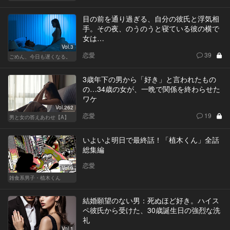
目の前を通り過ぎる、自分の彼氏と浮気相
手。その夜、のうのうと寝ている彼の横で
女は…
Vol.3
恋愛
39
ごめん、今日も遅くなる。
3歳年下の男から「好き」と言われたもの
の…34歳の女が、一晩で関係を終わらせた
ワケ
Vol.262
恋愛
19
男と女の答えあわせ【A】
いよいよ明日で最終話！「植木くん」全話
総集編
恋愛
Vol.9
雑食系男子・植木くん
結婚願望のない男：死ぬほど好き。ハイス
ペ彼氏から受けた、30歳誕生日の強烈な洗
礼
Vol.1