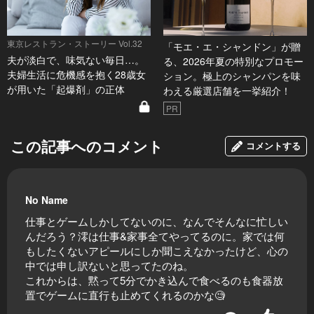
東京レストラン・ストーリー Vol.32
「モエ・エ・シャンドン」が贈
夫が淡白で、味気ない毎日…。
る、2026年夏の特別なプロモー
夫婦生活に危機感を抱く28歳女
ション。極上のシャンパンを味
が用いた「起爆剤」の正体
わえる厳選店舗を一挙紹介！
PR
この記事へのコメント
コメントする
No Name
仕事とゲームしかしてないのに、なんでそんなに忙しい
んだろう？澪は仕事&家事全てやってるのに。家では何
もしたくないアピールにしか聞こえなかったけど、心の
中では申し訳ないと思ってたのね。
これからは、黙って5分でかき込んで食べるのも食器放
置でゲームに直行も止めてくれるのかな🧐