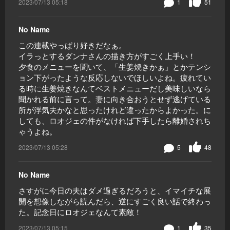
2023/07/13 05:18
1
51
No Name
この連載やっぱり好きだなぁ。
イラっとするダンナさんの描き方がすごく上手い！
夕食のメニューを聞いて、「生姜焼きかぁ」とかテンシ
ョン下がったような反応しないでほしいよね。疲れてい
る時に生姜焼きなんてベストメニューだし美味しいなら
聞かれる前に言って。妻に向き合おうとせず逃げている
所が浮気夫かなと思ったけれど違ったからよかった。に
しても、ロオジェの件がなければ下手したら離婚されち
ゃうよね。
2023/07/13 05:28
5
48
No Name
さすがに今日の夫はダメ過ぎるだろうと、イマイチな展
開を想像しながら読んだら、逆にすごく良い話で終わっ
た。記念日にロオジェなんて素敵！
2023/07/13 05:15
1
35