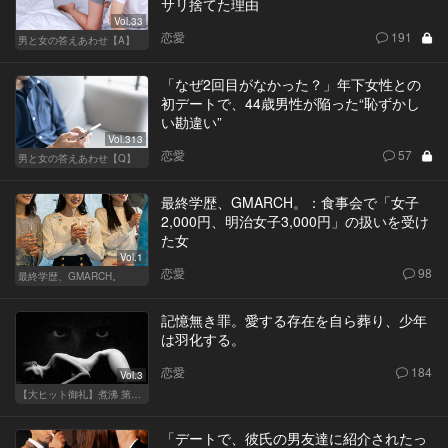
サリ捨てた理由
Vol.33
恋愛
191
男と女の答えあわせ【A】
「なぜ2回目がなかった？」年下女性との
初デートで、44歳男性が陥った“恥ずかし
い勘違い”
Vol.313
恋愛
57
男と女の答えあわせ【Q】
最終学歴、GMARCH。：食事会で「女子
2,000円、明治女子3,000円」の扱いを受け
た女
Vol.1
恋愛
98
最終学歴、GMARCH。
記憶無き罪。愛する存在を自ら葬り、少年
は羽化する。
恋愛
184
Vol.3
【大ヒット御礼】煮沸 第二章
「デートで、彼氏の男友達に紹介されたっ