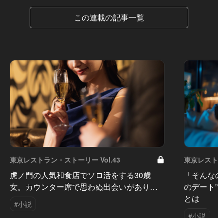
この連載の記事一覧
東京レストラン・ストーリー Vol.43
東京レストラ
虎ノ門の人気和食店でソロ活をする30歳
「そんな
女。カウンター席で思わぬ出会いがあり…
のデート
とは
#小説
#小説