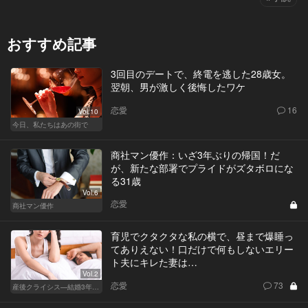
おすすめ記事
3回目のデートで、終電を逃した28歳女。
翌朝、男が激しく後悔したワケ
恋愛
16
Vol.10
今日、私たちはあの街で
商社マン優作：いざ3年ぶりの帰国！だ
が、新たな部署でプライドがズタボロにな
る31歳
Vol.6
恋愛
商社マン優作
育児でクタクタな私の横で、昼まで爆睡っ
てありえない！口だけで何もしないエリー
ト夫にキレた妻は…
Vol.2
恋愛
73
産後クライシス—結婚3年目の波乱—