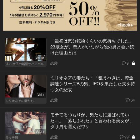
「最初は気分転換くらいの気持ちでした」
23歳女が、恋人がいながら他の男と会い続
けた理由とは
Vol.31
恋愛
9
U-29女子の婚活サバイバル
ミリオネアの妻たち：「狙うべきは、資金
調達シリーズBの男」IPOを果たした夫を持
つ女の悲哀
Vol.1
恋愛
64
ミリオネアの妻たち
モテてるつもりが、男たちに遊ばれてい
た…。「落ちぶれた」と言われる美女が、
ダサ男を選んだワケ
Vol.16
恋愛
99
美女失脚