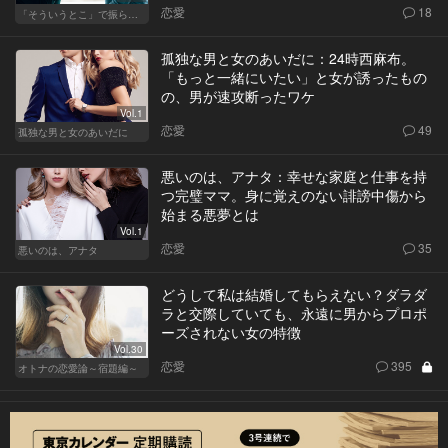
恋愛
18
「そういうとこ」で振られる男
孤独な男と女のあいだに：24時西麻布。
「もっと一緒にいたい」と女が誘ったもの
の、男が速攻断ったワケ
Vol.1
恋愛
49
孤独な男と女のあいだに
悪いのは、アナタ：幸せな家庭と仕事を持
つ完璧ママ。身に覚えのない誹謗中傷から
始まる悪夢とは
Vol.1
恋愛
35
悪いのは、アナタ
どうして私は結婚してもらえない？ダラダ
ラと交際していても、永遠に男からプロポ
ーズされない女の特徴
Vol.30
恋愛
395
オトナの恋愛論～宿題編～